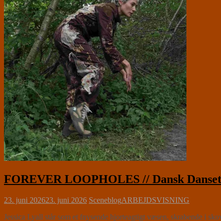
FOREVER LOOPHOLES // Dansk Danseteat
23. juni 2026
23. juni 2026
Sceneblog
ARBEJDSVISNING
Jessica Lyall står som et fnysende hjorteagtigt væsen, skrabende i sk