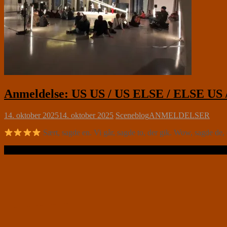
Anmeldelse: US US / US ELSE / ELSE US 
14. oktober 2025
14. oktober 2025
Sceneblog
ANMELDELSER
Sært, sagde en. Vi går, sagde to, der gik. Wow, sagde de, 
Læs videre …