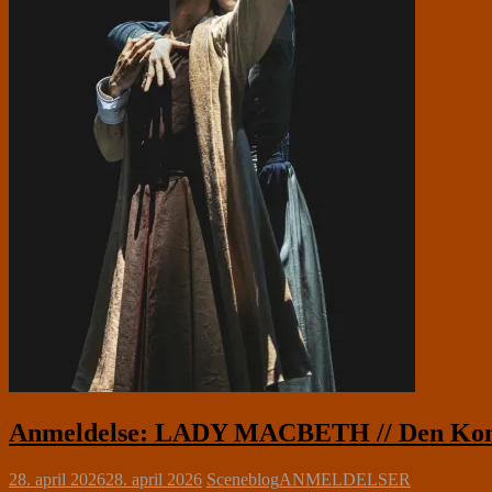
Anmeldelse: LADY MACBETH // Den Kongeli
28. april 2026
28. april 2026
Sceneblog
ANMELDELSER