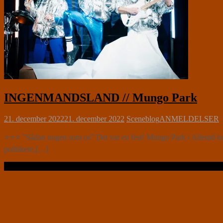
INGENMANDSLAND // Mungo Park
21. december 2022
21. december 2022
Sceneblog
ANMELDELSER
⭐⭐⭐ ”Sådan nogen som os” Det var en fest! Mungo Park i Allerød kunne 
politikere,[…]
Læs videre …