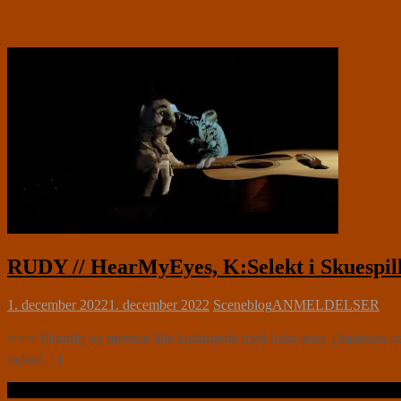
RUDY // HearMyEyes, K:Selekt i Skuespilh
1. december 2022
1. december 2022
Sceneblog
ANMELDELSER
⭐⭐⭐ Finurlig og rørende lille kulturperle med Irske aner. Dialekten 
inden[…]
Læs videre …