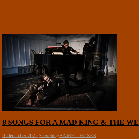
8 SONGS FOR A MAD KING & THE WE QUE
9. december 2022
Sceneblog
ANMELDELSER