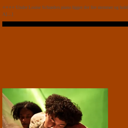
⭐⭐⭐⭐ Under Louise Schrøders piano ligger der fire stemmer og holde
A[…]
Læs videre …