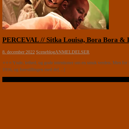
PERCEVAL // Sitka Louisa, Bora Bora & D
8. december 2022
Sceneblog
ANMELDELSER
⭐⭐⭐ Ynde, lethed, og gode intentioner om en smuk verden. Men for li
1916, og forestillingen med de[…]
Læs videre …