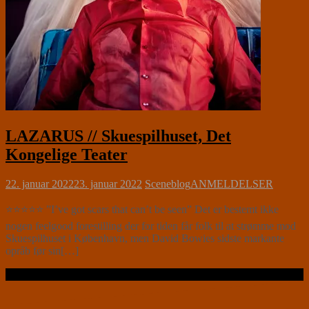
LAZARUS // Skuespilhuset, Det
Kongelige Teater
22. januar 2022
23. januar 2022
Sceneblog
ANMELDELSER
⭐⭐⭐⭐⭐ ”I’ve got scars that can’t be seen” Det er bestemt ikke
nogen feelgood forestilling der for tiden får folk til at strømme mod
Skuespilhuset i København, men David Bowies sidste markante
opråb før sin[…]
Læs videre …