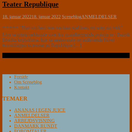
Teater Republique
18. januar 2022
18. januar 2022
Sceneblog
ANMELDELSER
⭐⭐⭐⭐⭐ ”Hun tog ham som om hun stjal ham, og sneg sig væk”
Lige så gruopvækkende som den grundlæggende præmis er i Bertolt
Brechts krigsdrama, lige så medrivende og indlevende bliver
forestillingen iscenesat på Republique.[…]
Læs videre …
Forside
Om Sceneblog
Kontakt
TEMAER
ANANAS I EGEN JUICE
ANMELDELSER
ARBEJDSVISNING
DANMARK RUNDT
FOROMTALER