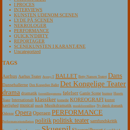
I PROCES
INTERVIEWS
KUNSTEN UDENOM SCENEN
LYDE PÅ SCENEN
NEKROLOGER
PERFORMANCE
QUICK'N'DIRTY
REPORTAGER
SCENEKUNSTEN I KARANTÆNE
Uncategorized
TAGS
Dans
BALLET
Aarhus
Aarhus Teater
Betty Nansen Teatret
Aveny-T
Det Kongelige Teater
Dansehallerne
Den Kongelige Ballet
drama
følelser
dramatik
Gamle Scene
humor
Husets
forestillingsmenu
klassiker
KOREOGRAFI
kunst
Internationalt
Teater
komedie
musical
Musikdramatik
kærlighed
Ny dansk dramatik
musik
musikforestilling
PERFORMANCE
Opera
Operaen
Odense
politisk teater
politik
samfundskritik
Performanceinstallation
Skuespil
Skuespilhuset