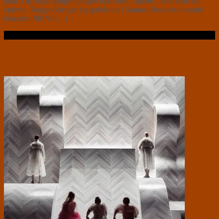
godt. Og nogle gange opdager man først bagefter, hvad man har
oplevet. Begge dele gør sig gældende i Samuel Becketts absurde
klassiker MENS[…]
Læs videre …