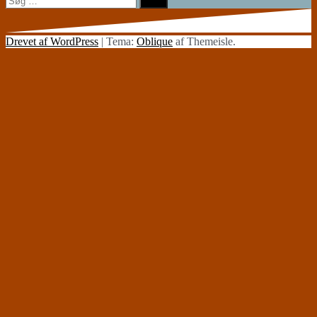
efter:
Drevet af WordPress
|
Tema:
Oblique
af Themeisle.