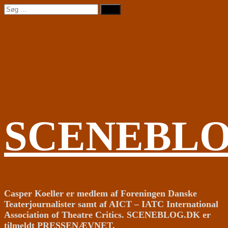
Videre
Søg
til
efter:
indhold
SCENEBL
Casper Koeller er medlem af Foreningen Danske
Teaterjournalister samt af AICT – IATC International
Association of Theatre Critics. SCENEBLOG.DK er
tilmeldt PRESSENÆVNET.