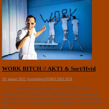
WORK BITCH // AKT1 & Sort/Hvid
29. januar 2022
Sceneblog
ANMELDELSER
⭐⭐⭐ Et pastelfarvet paradis toner frem på Sort/Hvid, hvor
iscenesætterne Niels Erling og Gunilla Lind ikke har sparet på
duftforstærker, tandpastasmil og tværfløjtespil. Forfatter Ida Marie
Hedes drama om umyndiggørelsen af popstjernen Britney Spears
og[…]