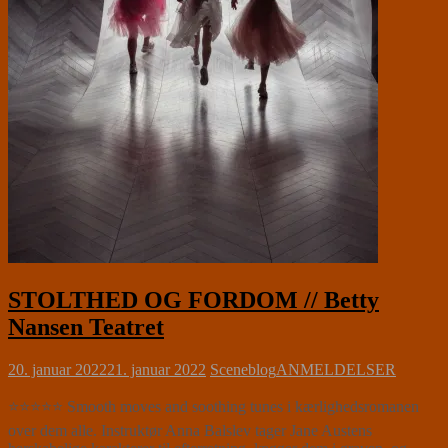
STOLTHED OG FORDOM // Betty
Nansen Teatret
20. januar 2022
21. januar 2022
Sceneblog
ANMELDELSER
⭐⭐⭐⭐⭐ Smooth moves and soothing tunes i kærlighedsromanen
over dem alle. Instruktør Anna Balslev tager Jane Austens