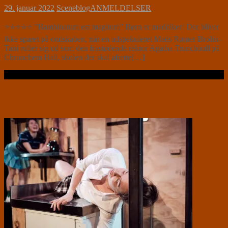
29. januar 2022
Sceneblog
ANMELDELSER
⭐⭐⭐⭐⭐ ”Bambinatum est magitum” Børn er maddiker! Der bliver
ikke sparet på ondskaben, når en udspekuleret Mads Rømer Brolin-
Tani ruller sig ud som den frastødende rektor Agatha Trunchbull på
Chrunchem Hall, skolen der skal afrette[…]
Læs videre …