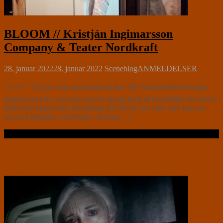
BLOOM // Kristján Ingimarsson
Company & Teater Nordkraft
28. januar 2022
28. januar 2022
Sceneblog
ANMELDELSER
⭐⭐⭐⭐ ”Alt går som samfundet ønsker det” Instruktøren Kristján
Ingimarsson har sammen med et skarpt hold af kvindelige kunstnere
skabt den balstyriske forestilling BLOOM, der ikke bare kan ses
som det feminine modstykke til hans[…]
Læs videre …