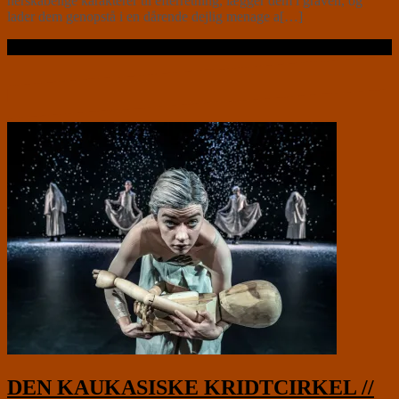
herskabelige karakterer til efterretning, lægger dem i graven, og
lader dem genopstå i en dårende dejlig menage a[…]
Læs videre …
DEN KAUKASISKE KRIDTCIRKEL //