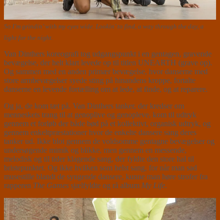
So I’m grindin’ with my eyes wide. Lookin’ to find, a way through the day, a
light for the night.
Van Dinthers koreografi tog udgangspunkt i en gentagen, gravende
bevægelse, der helt klart levede op til titlen UNEARTH (grave op).
Og sammen med en anden primær bevægelse, hvor danserne med
store armbevægelser syede sting på hinandens kroppe, fortalte
danserne en levende fortælling om at lede, at finde, og at reparere.
Og ja, de kom tæt på. Van Dinthers tanker, der kredser om
menneskets trang til at genoplive og genopleve, kom til udtryk
gennem et forløb der både bød på et kollektivt, organisk udtryk, og
gennem enkeltpræstationer hvor de enkelte dansere sang deres
tanker ud. Ikke blot gennem de voldsomme gentagne bevægelser og
undersøgende mimik og blikke, men gennem en messende,
melodisk og til tider klagende sang, der fyldte den store hal til
bristepunktet. Og ikke hvilken som helst sang, for når man sad
musestille blandt de syngende dansere, kunne man høre strofer fra
rapperen
The Games
sjælfyldte og rå album
My Life
.