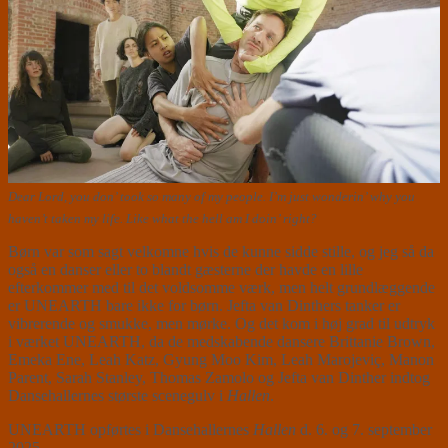
Dear Lord, you don’ took so many of my people. I’m just wonderin’ why you
haven’t taken my life. Like what the hell am I doin’ right?
Børn var som sagt velkomne hvis de kunne sidde stille, og jeg så da
også en danser eller to blandt gæsterne der havde en lille
efterkommer med til det voldsomme værk, men helt grundlæggende
er UNEARTH bare ikke for børn. Jefta van Dinthers tanker er
vibrerende og smukke, men mørke. Og det kom i høj grad til udtryk
i værket UNEARTH, da de medskabende dansere Brittanie Brown,
Emeka Ene, Leah Katz, Gyung Moo Kim, Leah Marojeviç, Manon
Parent, Sarah Stanley, Thomas Zamolo og Jefta van Dinther indtog
Dansehallernes største scenegulv i
Hallen
.
UNEARTH opførtes i Dansehallernes
Hallen
d. 6. og 7. september
2025.