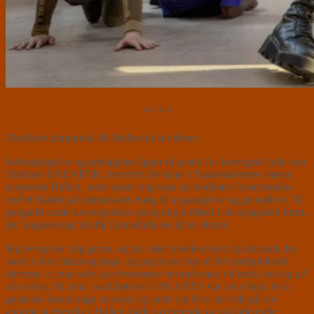
⭐⭐⭐⭐
Meditativ durational fik
Hallen
til at vibrere.
Selviagttagelse og gentagelse ligger til grund for koreograf Jefta van
Dinthers UNEARTH, der efter fire timer i Dansehallernes største
scenerum
Hallen,
mere ramte mig som en meditativ fornemmelse,
end et billede på menneskets trang til at genoplive og genopleve. Til
gengæld ramte koreografens sprog mig dobbelt i sin syngende form,
der bogstaveligt talt fik Dansehallerne til at vibrere.
Jeg overgiver mig gerne, og har intet problem med durationals der
varer i både timer og dage, og jeg er stor fan af det medspillende
element, at man selv kan bestemme hvornår man vil træde ind og ud
af værket. Så Jefta van Dinthers UNEARTH var i sin form, hvor
gæsterne kunne tage en pude og sætte sig hvor de ville på det
enorme scenegulv i
Hallen
, både inviterende og inkluderende.