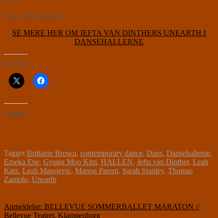
Foto: Jubal Battisti
SE MERE HER OM JEFTA VAN DINTHERS UNEARTH I
DANSEHALLERNE
Del dette:
Like this:
Tagget
Brittanie Brown
,
contemporary dance
,
Dans
,
Dansehallerne
,
Emeka Ene
,
Gyung Moo Kim
,
HALLEN
,
Jefta van Dinther
,
Leah
Katz
,
Leah Marojeviç
,
Manon Parent
,
Sarah Stanley
,
Thomas
Zamolo
,
Unearth
Indlægsnavigation
Anmeldelse: BELLEVUE SOMMERBALLET MARATON //
Bellevue Teatret, Klampenborg