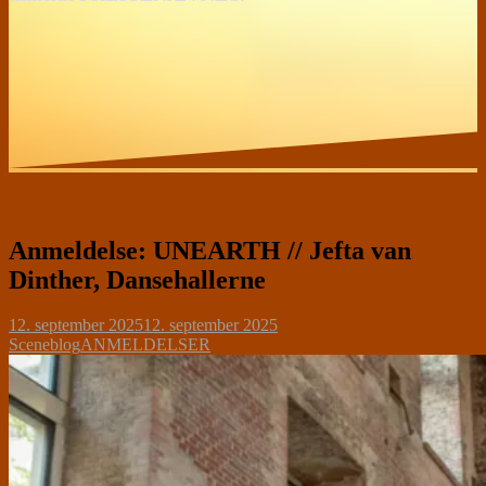
Anmeldelse: UNEARTH // Jefta van
Dinther, Dansehallerne
12. september 2025
12. september 2025
Sceneblog
ANMELDELSER