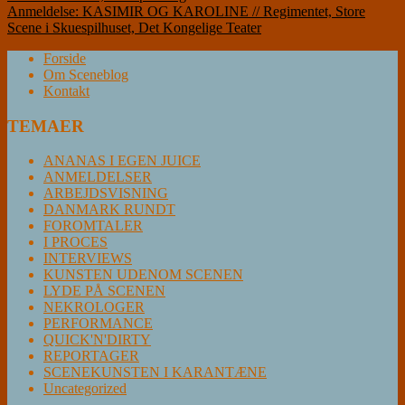
Anmeldelse: KASIMIR OG KAROLINE // Regimentet, Store
Scene i Skuespilhuset, Det Kongelige Teater
Forside
Om Sceneblog
Kontakt
TEMAER
ANANAS I EGEN JUICE
ANMELDELSER
ARBEJDSVISNING
DANMARK RUNDT
FOROMTALER
I PROCES
INTERVIEWS
KUNSTEN UDENOM SCENEN
LYDE PÅ SCENEN
NEKROLOGER
PERFORMANCE
QUICK'N'DIRTY
REPORTAGER
SCENEKUNSTEN I KARANTÆNE
Uncategorized