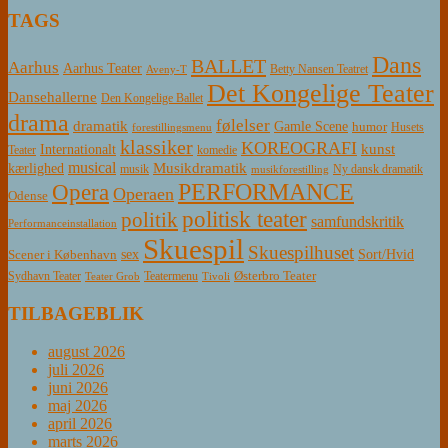
TAGS
Dans
BALLET
Aarhus
Aarhus Teater
Betty Nansen Teatret
Aveny-T
Det Kongelige Teater
Dansehallerne
Den Kongelige Ballet
drama
følelser
dramatik
Gamle Scene
humor
Husets
forestillingsmenu
klassiker
KOREOGRAFI
kunst
Internationalt
Teater
komedie
musical
Musikdramatik
kærlighed
Ny dansk dramatik
musik
musikforestilling
PERFORMANCE
Opera
Operaen
Odense
politisk teater
politik
samfundskritik
Performanceinstallation
Skuespil
Skuespilhuset
sex
Sort/Hvid
Scener i København
Østerbro Teater
Sydhavn Teater
Teatermenu
Teater Grob
Tivoli
TILBAGEBLIK
august 2026
juli 2026
juni 2026
maj 2026
april 2026
marts 2026