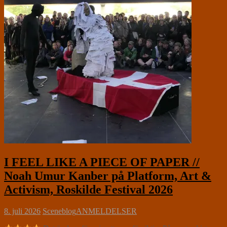
I FEEL LIKE A PIECE OF PAPER //
Noah Umur Kanber på Platform, Art &
Activism, Roskilde Festival 2026
8. juli 2026
Sceneblog
ANMELDELSER