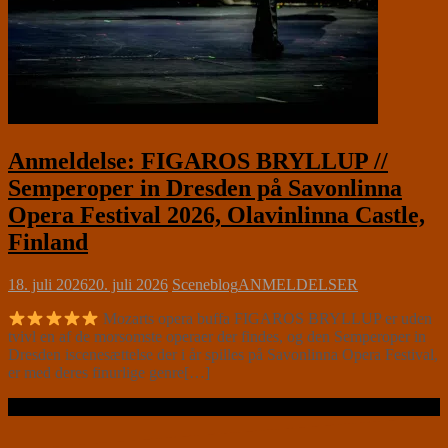
Anmeldelse: FIGAROS BRYLLUP //
Semperoper in Dresden på Savonlinna
Opera Festival 2026, Olavinlinna Castle,
Finland
18. juli 2026
20. juli 2026
Sceneblog
ANMELDELSER
Mozarts opera buffa FIGAROS BRYLLUP er uden
tvivl en af de morsomste operaer der findes, og den Semperoper in
Dresden iscenesættelse der i år spilles på Savonlinna Opera Festival,
er med deres finurlige genre[…]
Læs videre …