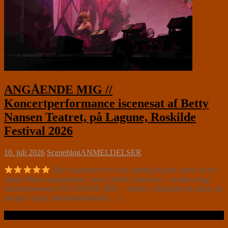
ANGÅENDE MIG //
Koncertperformance iscenesat af Betty
Nansen Teatret, på Lagune, Roskilde
Festival 2026
10. juli 2026
Sceneblog
ANMELDELSER
Der er grænser for hvor smidig jeg kan være for en
mand. Mens sangerinden Laura Lilholt Andersen – kvinden bag
kunstnernavnet ANGÅENDE MIG – sidder i strutskørt og paryk og
synger, så går videoinstruktøren[…]
Læs videre …