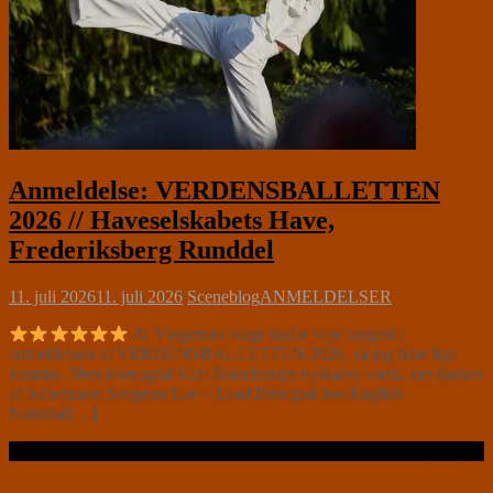
Anmeldelse: VERDENSBALLETTEN
2026 // Haveselskabets Have,
Frederiksberg Runddel
11. juli 2026
11. juli 2026
Sceneblog
ANMELDELSER
At Vingernes vægt skulle veje tungest i
anmeldelsen af VERDENSBALLETTEN 2026, så jeg ikke lige
komme. Men koreograf Kim Brandstrups nyskabte værk, der danses
af ballerinaen Sangeun Lee – Lead Principal hos English
National[…]
Læs videre …