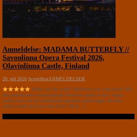
Anmeldelse: MADAMA BUTTERFLY //
Savonlinna Opera Festival 2026,
Olavinlinna Castle, Finland
20. juli 2026
Sceneblog
ANMELDELSER
Where are the walls? Wherever you want them! Når
den amerikanske marineløjtnant Pinkerton køber et hus i Japan,
undres han over de traditionelle japanske papirvægge, der kan
rykkes rundt med som man lyster. Men[…]
Læs videre …