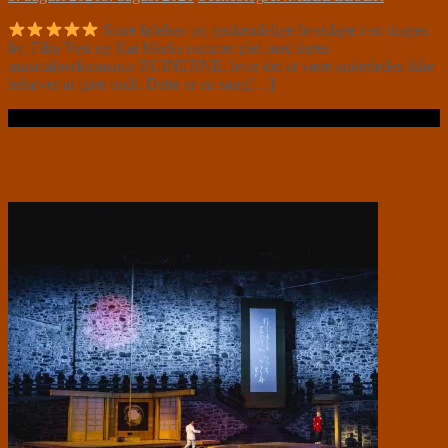
Store følelser og genkendelige hverdage i en drages
liv. Filip Vest og Kai Merke rammer plet med deres
musicalperformance RUINERNE, hvor det at være anderledes ikke
behøver at gøre ondt. Dette er en sang[…]
Læs videre …