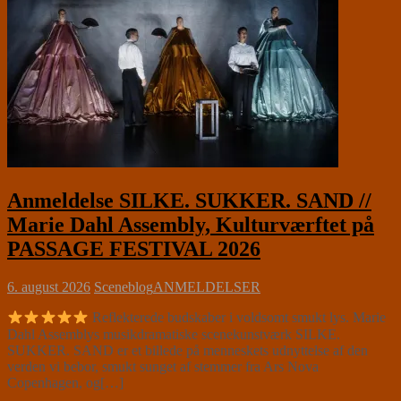
Anmeldelse SILKE. SUKKER. SAND //
Marie Dahl Assembly, Kulturværftet på
PASSAGE FESTIVAL 2026
6. august 2026
Sceneblog
ANMELDELSER
Reflekterede budskaber i voldsomt smukt lys. Marie
Dahl Assemblys musikdramatiske scenekunstværk SILKE.
SUKKER. SAND er et billede på menneskets udnyttelse af den
verden vi bebor, smukt sunget af stemmer fra Ars Nova
Copenhagen, og[…]