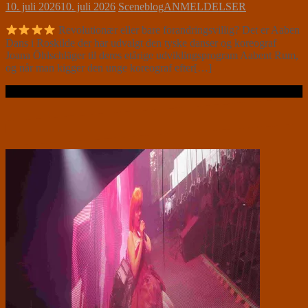
10. juli 2026
10. juli 2026
Sceneblog
ANMELDELSER
Revolutionær eller bare forandringsvillig? Det er Aaben
Dans i Roskilde der har udvalgt den tyske danser og koreograf
Joana Öhlschläger til deres etårige udviklingsprogram Aabent Rum,
og når man kigger den unge koreograf efter[…]
Læs videre …