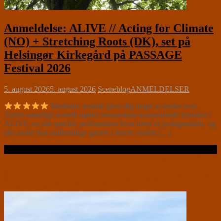
Anmeldelse: ALIVE // Acting for Climate
(NO) + Stretching Roots (DK), set på
Helsingør Kirkegård på PASSAGE
Festival 2026
5. august 2026
5. august 2026
Sceneblog
ANMELDELSER
Meditativ æstetik giver dig noget at tænke over.
Træets naturlige æstetik møder menneskets konstruerede formåen i
ALIVE, en site specific performance hvor træet er protagonisten, og
alle andre blot midlertidige gæster i træets verden.[…]
Læs videre …