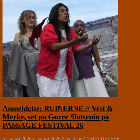
Anmeldelse: RUINERNE // Vest &
Merke, set på Gurre Slotsruin på
PASSAGE FESTIVAL 26
5. august 2026
5. august 2026
Sceneblog
ANMELDELSER