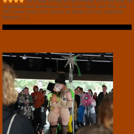
Det är dags för mig att vara försiktig. På en stor kiste, og
en gravsten med inskriptionen Umur Esam Squad, født 1991, død
2007, læner Noah Umur Kanber sig tilbage mod sine sortklædte
hjælpere.[…]
Læs videre …