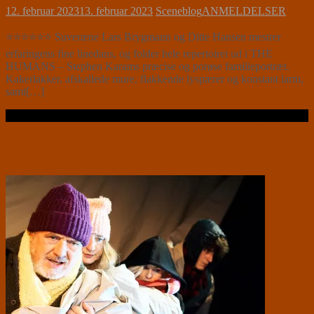
12. februar 2023
13. februar 2023
Sceneblog
ANMELDELSER
⭐⭐⭐⭐⭐⭐ Suveræne Lars Brygmann og Ditte Hansen mestrer
erfaringens fine linedans, og folder hele repertoiret ud i THE
HUMANS – Stephen Karams præcise og porøse familieportræt.
Kakerlakker, afskallede mure, flakkende lyspærer og konstant larm,
samt[…]
Læs videre …