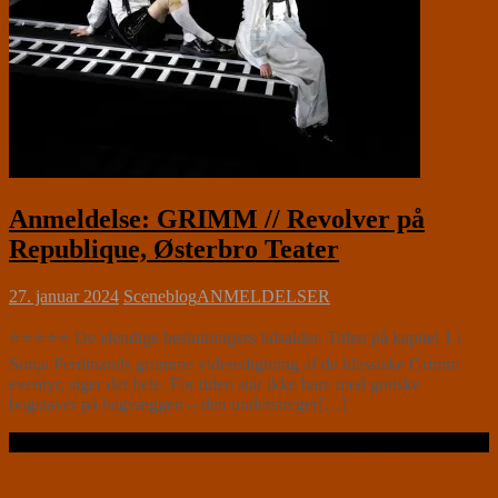
Anmeldelse: GRIMM // Revolver på
Republique, Østerbro Teater
27. januar 2024
Sceneblog
ANMELDELSER
⭐⭐⭐⭐⭐ De elendige beslutningers tidsalder. Titlen på kapitel 1 i
Sonja Ferdinands grumme videredigtning af de klassiske Grimm
eventyr, siger det hele. For titlen står ikke bare med gotiske
bogstaver på bagvæggen – den understreger[…]
Læs videre …