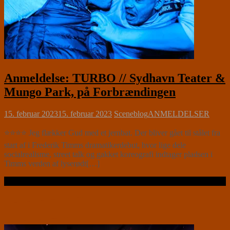
Anmeldelse: TURBO // Sydhavn Teater &
Mungo Park, på Forbrændingen
15. februar 2023
15. februar 2023
Sceneblog
ANMELDELSER
⭐⭐⭐⭐ Jeg flækker Gud med et jernbat. Der bliver gået til stålet fra
start af i Frederik Timms dramatikerdebut, hvor lige dele
socialrealisme, street talk og gakket koreografi indtager pladsen i
Timms verden af lyserødt[…]
Læs videre …