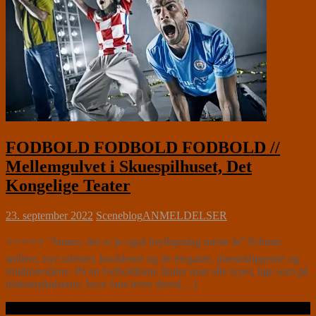
FODBOLD FODBOLD FODBOLD //
Mellemgulvet i Skuespilhuset, Det
Kongelige Teater
23. september 2022
Sceneblog
ANMELDELSER
⭐⭐⭐⭐⭐ ”Jamen, der er jo også bryllupsdag næste år” Erfarne
spillere, nye talenter, knoklerne og de elegante, plæneklipperne og
troldmændene. På en fodboldbane finder man alle typer, lige som på
tilskuerpladserne, hvor fans lever deres[…]
Læs videre …