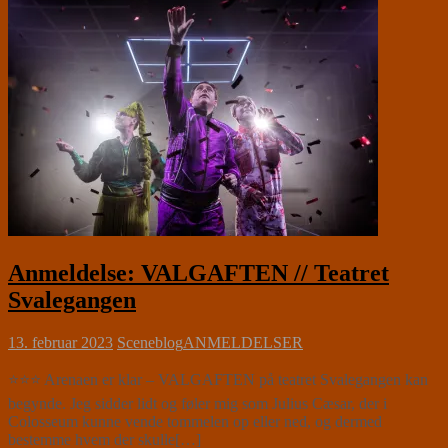
Anmeldelse: VALGAFTEN // Teatret
Svalegangen
13. februar 2023
Sceneblog
ANMELDELSER
⭐⭐⭐ Arenaen er klar – VALGAFTEN på teatret Svalegangen kan
begynde. Jeg sidder lidt og føler mig som Julius Cæsar, der i
Colosseum kunne vende tommelen op eller ned, og dermed
bestemme hvem der skulle[…]