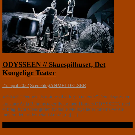
ODYSSEEN // Skuespilhuset, Det
Kongelige Teater
25. april 2022
Sceneblog
ANMELDELSER
⭐⭐⭐⭐⭐ ”Denne nats mørke vil aldrig få en ende” Den ekspressive
kunstner Anja Behrens tager livtag med Homers ODYSSEEN med
et brag, hvor scenografen Nathalie Mellbye lader tonerne veksle
mellem det kolde metalliske stål, og[…]
Læs videre …