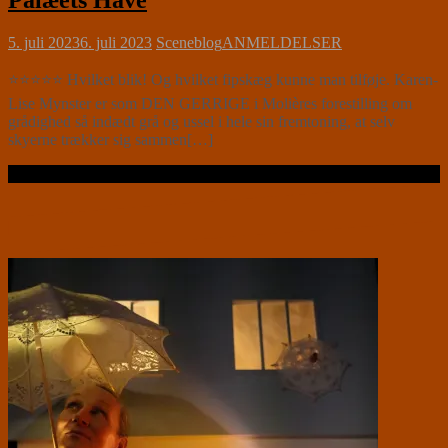
Palæets Have
5. juli 2023
6. juli 2023
Sceneblog
ANMELDELSER
⭐⭐⭐⭐⭐ Hvilket blik! Og hvilket fipskæg kunne man tilføje. Karen-
Lise Mynster er som DEN GERRIGE i Molières forestilling om
grådighed så indædt grå og ussel i hele sin fremtoning, at selv
skyerne trækker sig sammen[…]
Læs videre …