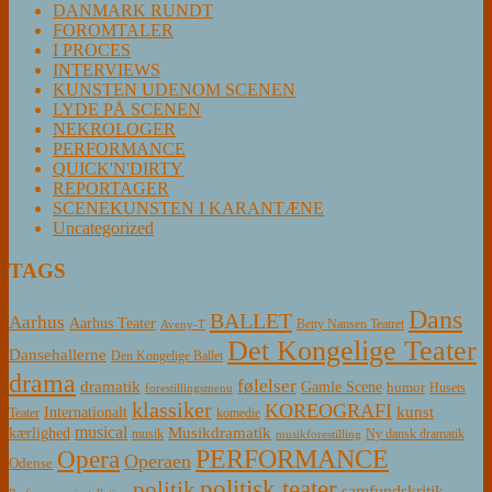
DANMARK RUNDT
FOROMTALER
I PROCES
INTERVIEWS
KUNSTEN UDENOM SCENEN
LYDE PÅ SCENEN
NEKROLOGER
PERFORMANCE
QUICK'N'DIRTY
REPORTAGER
SCENEKUNSTEN I KARANTÆNE
Uncategorized
TAGS
Dans
BALLET
Aarhus
Aarhus Teater
Betty Nansen Teatret
Aveny-T
Det Kongelige Teater
Dansehallerne
Den Kongelige Ballet
drama
følelser
dramatik
Gamle Scene
humor
Husets
forestillingsmenu
klassiker
KOREOGRAFI
kunst
Internationalt
Teater
komedie
musical
Musikdramatik
kærlighed
Ny dansk dramatik
musik
musikforestilling
PERFORMANCE
Opera
Operaen
Odense
politisk teater
politik
samfundskritik