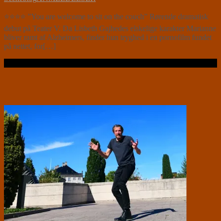
⭐⭐⭐⭐ ”You are welcome to sit on the couch” Rørende dramatisk
debut på Teater V. Da Lisbeth Gajhedes elskelige karakter Marianne
bliver ramt af Alzheimers, finder hun tryghed i en pornofilm fundet
på nettet, for[…]
Læs videre …