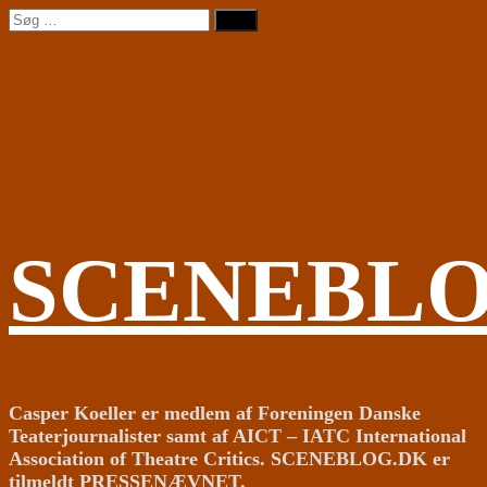
Videre
Søg
til
efter:
indhold
SCENEBL
Casper Koeller er medlem af Foreningen Danske
Teaterjournalister samt af AICT – IATC International
Association of Theatre Critics. SCENEBLOG.DK er
tilmeldt PRESSENÆVNET.