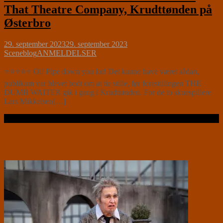
That Theatre Company, Krudttønden på
Østerbro
29. september 2023
29. september 2023
Sceneblog
ANMELDELSER
⭐⭐⭐⭐⭐ Oi! Pipe down you lot! Det kunne have været sådan,
publikum var blevet bedt om at tie stille, før forestillingen THE
DUMB WAITER gik i gang i Krudttønden. For de to skuespillere
Lars Mikkelsen[…]
Læs videre …