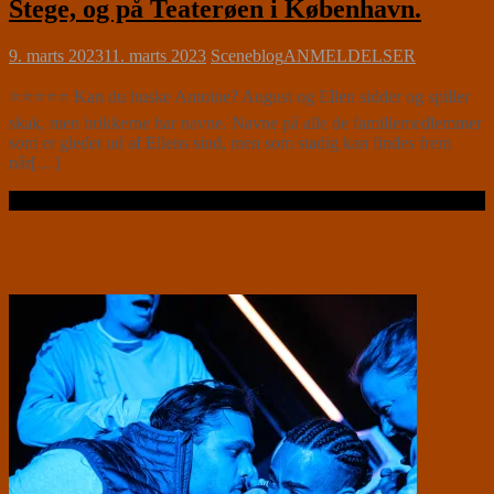
Stege, og på Teaterøen i København.
9. marts 2023
11. marts 2023
Sceneblog
ANMELDELSER
⭐⭐⭐⭐⭐ Kan du huske Antoine? August og Ellen sidder og spiller
skak, men brikkerne har navne. Navne på alle de familiemedlemmer
som er gledet ud af Ellens sind, men som stadig kan findes frem
når[…]
Læs videre …