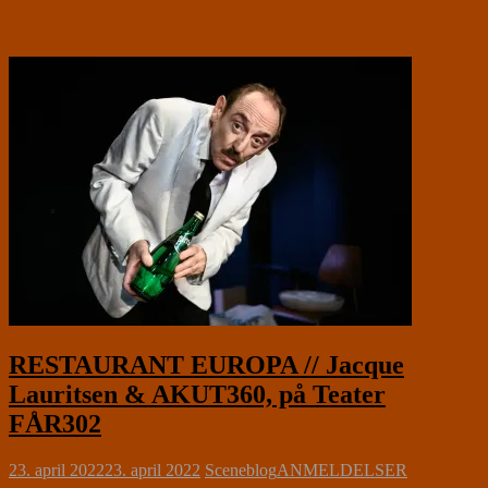
RESTAURANT EUROPA // Jacque
Lauritsen & AKUT360, på Teater
FÅR302
23. april 2022
23. april 2022
Sceneblog
ANMELDELSER