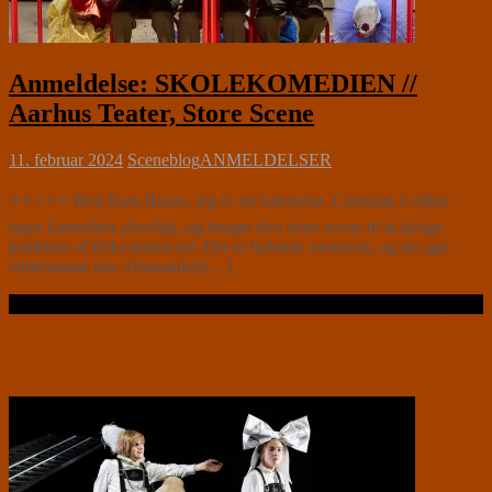
Anmeldelse: SKOLEKOMEDIEN //
Aarhus Teater, Store Scene
11. februar 2024
Sceneblog
ANMELDELSER
⭐⭐⭐⭐⭐ Bim Bam Busse, jeg er en haletudse. Christian Lollike
tager komedien alvorligt, og bruger den store scene til at skrige
kritikken af folkeskolen ud. Det er hylende morsomt, og det gør
eddermame nas. Dramatiker[…]
Læs videre …