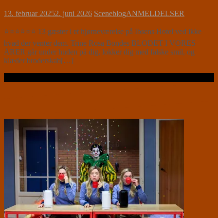
13. februar 2025
2. juni 2026
Sceneblog
ANMELDELSER
⭐⭐⭐⭐⭐⭐ 13 gæster i et hjørneværelse på Ibsens Hotel ved ikke
hvad der venter dem. Trine Rosa Bondes BLODET I VORES
ÅRER går under huden på dig, lokker dig med falske smil, og
klæder broderskab[…]
Læs videre …