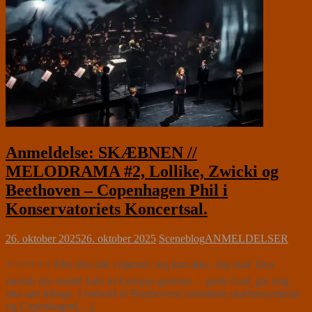
Anmeldelse: SKÆBNEN //
MELODRAMA #2, Lollike, Zwicki og
Beethoven – Copenhagen Phil i
Konservatoriets Koncertsal.
26. oktober 2025
26. oktober 2025
Sceneblog
ANMELDELSER
⭐⭐⭐⭐⭐⭐ Min obo står i hjørnet. Jeg kan ikke. Jeg skal. Den
melodi der sendte ham til Europas grænser – gode Gud, giv mig
min søn tilbage. I forhold til Beethovens storslåede skæbnesymfoni
og Copenhagen[…]