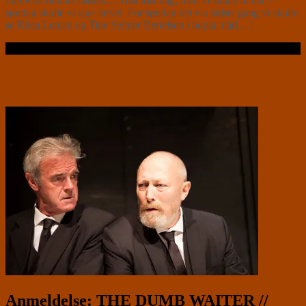
Farewell bonnie lassies… Trist trist dag, men vi skulle til det –
søndag skulle vi sige farvel. For søndag det var sidste gang vi skulle
se Rhea Leman og Tine Selmer Bertelsen i hopla, når[…]
Læs videre …
Anmeldelse: THE DUMB WAITER //