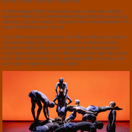
høj fart fra intet – til alt som vi kender det.
På scenen ligger Dansk Danseteaters dansere først som bakterier
under overfladen, hvorefter de langsomt begynder at bevæge sig op
mod lyset, op på overfladen af den jord, hvis evolutionshistorie vi de
næste 60 minutter bliver vidne til.
Dansk Danseteaters kunstneriske leder Marina Mascarell har kastet
sine dansere ud på dybt vand i samarbejdet med den australske
koreograf Adam Linder, for det er en krævende koreografi som
Linder præsenterer danserne for. Men Mascarell er lige så klog som
hun er krævende, for hun ved at kompagniet ikke vil drukne, men
kun vokse ved mødet med Adam Linder.