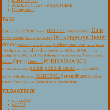
REPORTAGER
SCENEKUNSTEN I KARANTÆNE
Uncategorized
TAGS
Dans
BALLET
Aarhus
Aarhus Teater
Betty Nansen Teatret
Aveny-T
Det Kongelige Teater
Dansehallerne
Den Kongelige Ballet
drama
følelser
dramatik
Gamle Scene
humor
Husets
forestillingsmenu
klassiker
KOREOGRAFI
kunst
Internationalt
Teater
komedie
musical
Musikdramatik
kærlighed
Ny dansk dramatik
musik
musikforestilling
PERFORMANCE
Opera
Operaen
Odense
politisk teater
politik
samfundskritik
Performanceinstallation
Skuespil
Skuespilhuset
sex
Sort/Hvid
Scener i København
Østerbro Teater
Sydhavn Teater
Teatermenu
Teater Grob
Tivoli
TILBAGEBLIK
august 2026
juli 2026
juni 2026