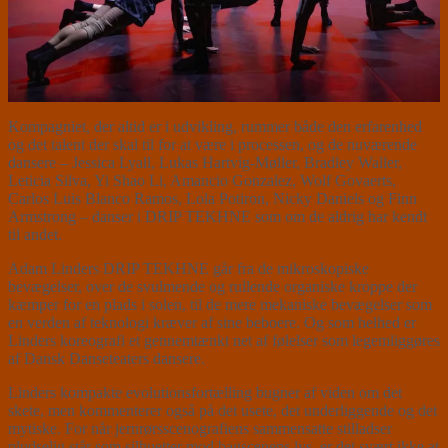
Kompagniet, der altid er i udvikling, rummer både den erfarenhed
og det talent der skal til for at være i processen, og de nuværende
dansere – Jessica Lyall, Lukas Hartvig-Møller, Bradley Waller,
Leticia Silva, Yi Shao Li, Amancio Gonzalez, Wolf Govaerts,
Carlos Luis Blanco Ramos, Lola Potiron, Nicky Daniels og Finn
Armstrong – danser i DRIP TEKHNE som om de aldrig har kendt
til andet.
Adam Linders DRIP TEKHNE går fra de mikroskopiske
bevægelser, over de svulmende og rullende organiske kroppe der
kæmper for en plads i solen, til de mere mekaniske bevægelser som
en verden af teknologi kræver af sine beboere. Og som helhed er
Linders koreografi et gennemtænkt net af følelser som legemliggøres
af Dansk Danseteaters dansere.
Linders kompakte evolutionsfortælling bugner af viden om det
skete, men kommenterer også på det usete, det underliggende og det
mytiske. For når jernrørsscenografiens sammensatte stilladser
pludselig står som silhuetter mod bagscenens lys, er det svært ikke at