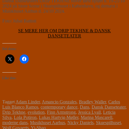
Dansk Danseteaters DRIP TEKHNE bliver først opført d. 19-21/10
2024 på Store Scene i Skuespilhuset i København, og dernæst i
Musikhuset Aarhus d. 24/10 2024.
Foto: Jubal Battisti
SE MERE HER OM DRIP TEKHNE & DANSK
DANSETEATER
Del dette:
Like this:
Tagget
Adam Linder
,
Amancio Gonzales
,
Bradley Waller
,
Carlos
Luis Blanco Ramos
,
contemporary dance
,
Dans
,
Dansk Danseteater
,
Drip Tekhne
,
evolution
,
Finn Armstrong
,
Jessica Lyall
,
Leticia
Silva
,
Lola Potiron
,
Lukas Hartvig-Møller
,
Marina Mascarell
,
moderne dans
,
Musikhuset Aarhus
,
Nicky Daniels
,
Skuespilhuset
,
Wolf Govaerts
,
Yi-Shao