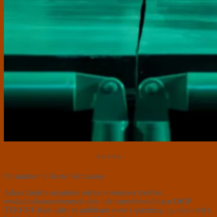
⭐⭐⭐⭐⭐
Fra amøber til
Homo Vitruvianus.
Adam Linders organiske odysse overrasker med sin
evolutionskommenterende puls, når danseforestillingen DRIP
TEKHNE både lader sit publikum vente i spænding, og rejse med i