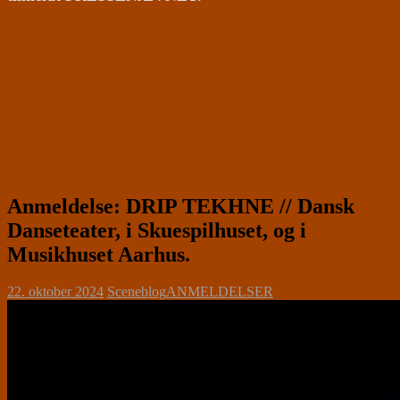
Anmeldelse: DRIP TEKHNE // Dansk
Danseteater, i Skuespilhuset, og i
Musikhuset Aarhus.
22. oktober 2024
Sceneblog
ANMELDELSER