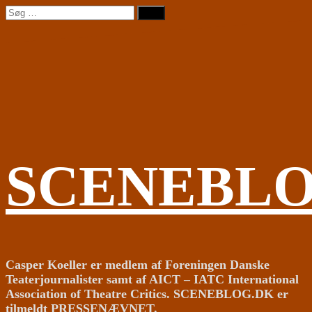
Videre
Søg
til
efter:
indhold
SCENEBL
Casper Koeller er medlem af Foreningen Danske
Teaterjournalister samt af AICT – IATC International
Association of Theatre Critics. SCENEBLOG.DK er
tilmeldt PRESSENÆVNET.