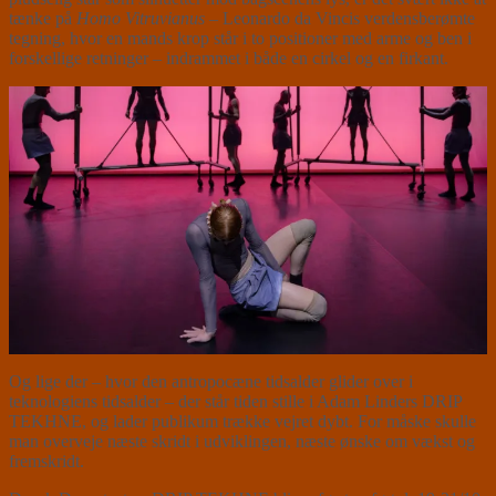
tænke på
Homo Vitruvianus
– Leonardo da Vincis verdensberømte
tegning, hvor en mands krop står i to positioner med arme og ben i
forskellige retninger – indrammet i både en cirkel og en firkant.
Og lige der – hvor den antropocæne tidsalder glider over i
teknologiens tidsalder – der står tiden stille i Adam Linders DRIP
TEKHNE, og lader publikum trække vejret dybt. For måske skulle
man overveje næste skridt i udviklingen, næste ønske om vækst og
fremskridt.