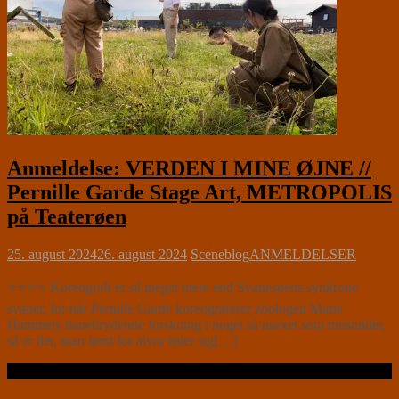
Anmeldelse: VERDEN I MINE ØJNE //
Pernille Garde Stage Art, METROPOLIS
på Teaterøen
25. august 2024
26. august 2024
Sceneblog
ANMELDELSER
⭐⭐⭐⭐ Koreografi er så meget mere end Svanesøens synkrone
svaner, for når Pernille Garde koreograferer zoologen Marie
Hammers banebrydende forskning i noget så usexet som mosmider,
så er det, man først for alvor føler sig[…]
Læs videre …