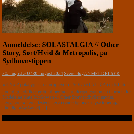
Anmeldelse: SOLASTALGIA // Other
Story, Sort/Hvid & Metropolis, på
Sydhavnstippen
30. august 2024
30. august 2024
Sceneblog
ANMELDELSER
⭐⭐⭐⭐ Apokalyptisk naturoplevelse. SOLASTALGIA er cli-fi der
underligt nok ikke er deprimerende, undergangsrammen til trods, for
Madeleine Kate McGowan & Other Story indhyller savnet,
længslen og den allestedsnærværende hjemve, i lyse toner og
ukueligt gå-på-mod[…]
Læs videre …