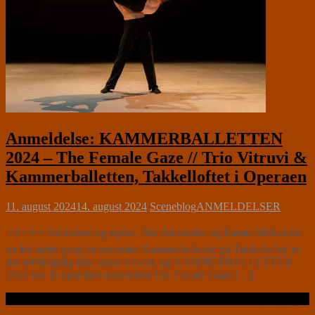
Anmeldelse: KAMMERBALLETTEN
2024 – The Female Gaze // Trio Vitruvi &
Kammerballetten, Takkelloftet i Operaen
11. august 2024
14. august 2024
Sceneblog
ANMELDELSER
⭐⭐⭐⭐⭐ Sårbarhed og styrke. Når Alexander og Emma McKenzie
nu for sjette gang iscenesætter Kammerballetten på Takkelloftet, er
det selvfølgelig ikke uden et twist, og KAMMERBALLETTEN
2024 har da også fået undertitlen The Female Gaze,[…]
Læs videre …