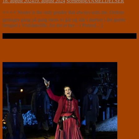
18. august 2024
19. august 2024
Sceneblog
ANMELDELSER
⭐⭐⭐⭐ Neuter is the only gender that always suits me. Ordene
gentages gang på gang mens vi går og står i mørket i det gamle
fængsel i Vridsløselille, for det er her – i Porten[…]
Læs videre …