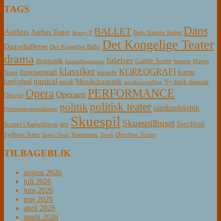
TAGS
Dans
BALLET
Aarhus
Aarhus Teater
Betty Nansen Teatret
Aveny-T
Det Kongelige Teater
Dansehallerne
Den Kongelige Ballet
drama
følelser
dramatik
Gamle Scene
humor
Husets
forestillingsmenu
klassiker
KOREOGRAFI
kunst
Internationalt
Teater
komedie
musical
Musikdramatik
kærlighed
Ny dansk dramatik
musik
musikforestilling
PERFORMANCE
Opera
Operaen
Odense
politisk teater
politik
samfundskritik
Performanceinstallation
Skuespil
Skuespilhuset
sex
Sort/Hvid
Scener i København
Østerbro Teater
Sydhavn Teater
Teatermenu
Teater Grob
Tivoli
TILBAGEBLIK
august 2026
juli 2026
juni 2026
maj 2026
april 2026
marts 2026