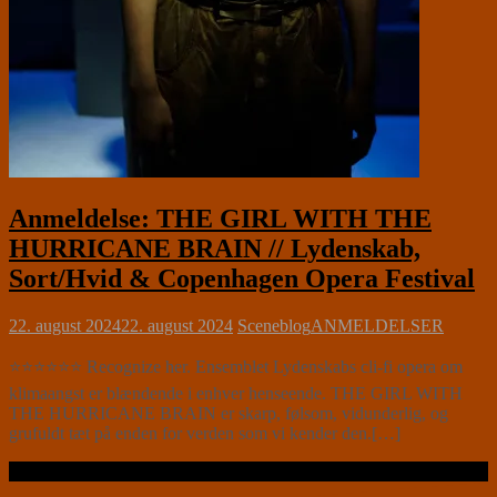
Anmeldelse: THE GIRL WITH THE
HURRICANE BRAIN // Lydenskab,
Sort/Hvid & Copenhagen Opera Festival
22. august 2024
22. august 2024
Sceneblog
ANMELDELSER
⭐⭐⭐⭐⭐⭐ Recognize her. Ensemblet Lydenskabs cli-fi opera om
klimaangst er blændende i enhver henseende. THE GIRL WITH
THE HURRICANE BRAIN er skarp, følsom, vidunderlig, og
grufuldt tæt på enden for verden som vi kender den.[…]
Læs videre …