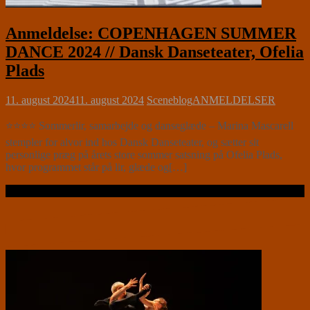
Anmeldelse: COPENHAGEN SUMMER
DANCE 2024 // Dansk Danseteater, Ofelia
Plads
11. august 2024
11. august 2024
Sceneblog
ANMELDELSER
⭐⭐⭐⭐ Sommerlir, samarbejde og danseglæde – Marina Mascarell
stempler for alvor ind hos Dansk Danseteater, og sætter sit
personlige præg på årets store sommer satsning på Ofelia Plads,
hvor programmet står på lir, glæde og[…]
Læs videre …