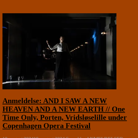
Anmeldelse: AND I SAW A NEW
HEAVEN AND A NEW EARTH // One
Time Only, Porten, Vridsløselille under
Copenhagen Opera Festival