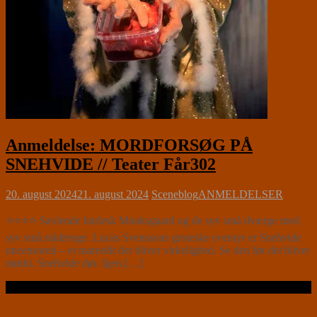
Anmeldelse: MORDFORSØG PÅ
SNEHVIDE // Teater Får302
20. august 2024
21. august 2024
Sceneblog
ANMELDELSER
⭐⭐⭐⭐ Savlende burlesk Munksgaard og de syv små dværge med
syv små stådrenge. Lucas Svenssons groteske eventyr er Snehvide
uncensored – et mareridt der bliver virkelighed. Se den før det bliver
mørkt. Snehvide dør. Igen.[…]
Læs videre …