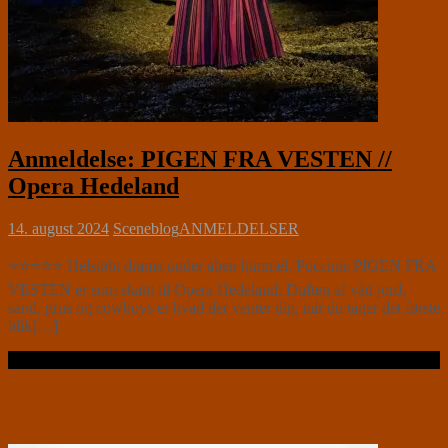
Anmeldelse: PIGEN FRA VESTEN //
Opera Hedeland
14. august 2024
Sceneblog
ANMELDELSER
⭐⭐⭐⭐⭐ Helstøbt drama under åben himmel. Puccinis PIGEN FRA
VESTEN er som skabt til Opera Hedeland. Duften af våd jord,
sand, grus og cowboys er hvad der venter dig, når du tager det første
blik[…]
Læs videre …