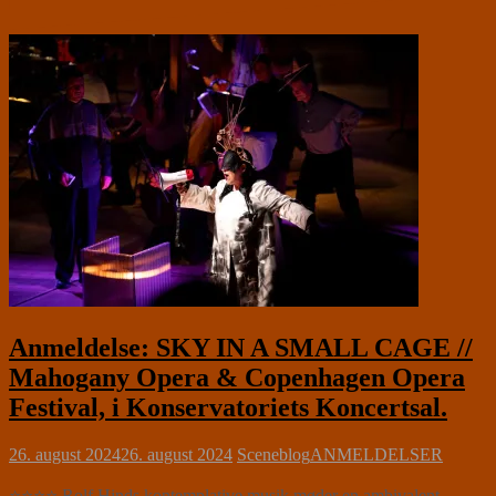
Anmeldelse: SKY IN A SMALL CAGE //
Mahogany Opera & Copenhagen Opera
Festival, i Konservatoriets Koncertsal.
26. august 2024
26. august 2024
Sceneblog
ANMELDELSER
⭐⭐⭐⭐ Rolf Hinds kontemplative musik møder en ambivalent