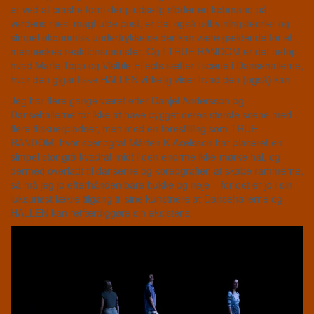
er ved at crashe fordi der pludselig sidder en købmand på
verdens mest magtfulde post, er det også udbytningsteorier og
simpel økonomisk undertrykkelse der kan være gældende for et
menneskes reaktionsmønster. Og i TRUE RANDOM er det netop
hvad Marie Topp og Visible Effects sætter i scene i Dansehallerne,
hvor den gigantiske HALLEN virkelig viser hvad den (også) kan.
Jeg har flere gange været efter Danjel Andersson og
Dansehallerne for ikke at have bygget deres største scene med
flere tilskuerpladser, men med en forestilling som TRUE
RANDOM, hvor scenograf Mårten K Axelsson har placeret en
simpel stor grå kvadrat midt i den enorme ikke-mørke hal, og
dermed overladt til danserne og koreografien at skabe rammerne,
så må jeg jo efterhånden bare bukke og neje – for det er jo i sin
luksuriøst lækre tilgang til sine kunstnere at Dansehallerne og
HALLEN kan retfærdiggøre sin eksistens.