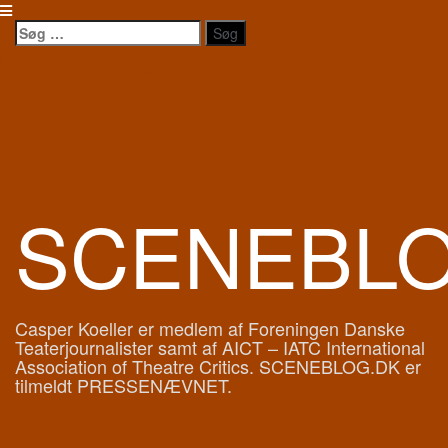
Videre
til
Søg
indhold
efter:
SCENEBL
Casper Koeller er medlem af Foreningen Danske
Teaterjournalister samt af AICT – IATC International
Association of Theatre Critics. SCENEBLOG.DK er
tilmeldt PRESSENÆVNET.