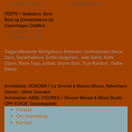
In "ANMELDELSER"
In "ANMELDELSER"
PEEPS // dadadans, Bora
Bora og Dansehallerne på
Copenhagen Distillery
28. september 2018
In "ANMELDELSER"
Tagget
Alexander Montgomery-Andersen
,
contemporary dance
,
Dans
,
Dansehallerne
,
Emilie Gregersen
,
Julie Giertz
,
Karis
Zidore
,
Marie Topp
,
politisk
,
Snorre Elvin
,
True Random
,
Visible
Effects
Indlægsnavigation
Anmeldelse: SONOMA // La Veronal & Marcos Morau, København
Danser, i Østre Gasværk
Anmeldelse: AXIAL FIGURES // Simone Wierød & Wired Studio,
CPH STAGE, Dansekapellet
Forside
Om Sceneblog
Kontakt