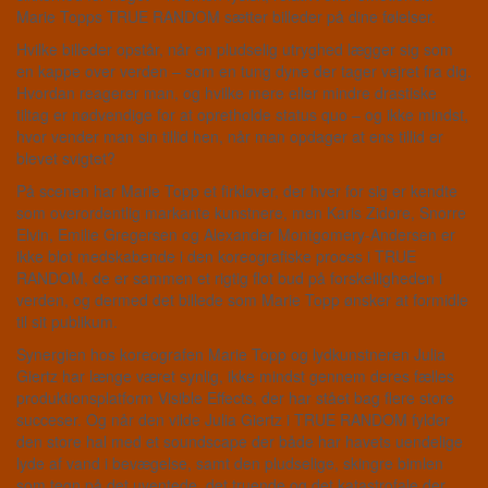
Marie Topps TRUE RANDOM sætter billeder på dine følelser.
Hvilke billeder opstår, når en pludselig utryghed lægger sig som
en kappe over verden – som en tung dyne der tager vejret fra dig.
Hvordan reagerer man, og hvilke mere eller mindre drastiske
tiltag er nødvendige for at opretholde status quo – og ikke mindst,
hvor vender man sin tillid hen, når man opdager at ens tillid er
blevet svigtet?
På scenen har Marie Topp et firkløver, der hver for sig er kendte
som overordentlig markante kunstnere, men Karis Zidore, Snorre
Elvin, Emilie Gregersen og Alexander Montgomery-Andersen er
ikke blot medskabende i den koreografiske proces i TRUE
RANDOM, de er sammen et rigtig flot bud på forskelligheden i
verden, og dermed det billede som Marie Topp ønsker at formidle
til sit publikum.
Synergien hos koreografen Marie Topp og lydkunstneren Julia
Giertz har længe været synlig, ikke mindst gennem deres fælles
produktionsplatform Visible Effects, der har stået bag flere store
succeser. Og når den vilde Julia Giertz i TRUE RANDOM fylder
den store hal med et soundscape der både har havets uendelige
lyde af vand i bevægelse, samt den pludselige, skingre bimlen
som tegn på det uventede, det truende og det katastrofale der