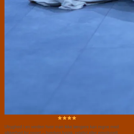
Utryghed i en verden hvor man ikke længere kan regne med
sikkerhed for noget – hverken fysisk, relativt eller emotionelt.