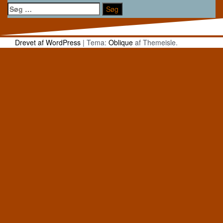
Søg
efter:
Drevet af WordPress
|
Tema:
Oblique
af Themeisle.