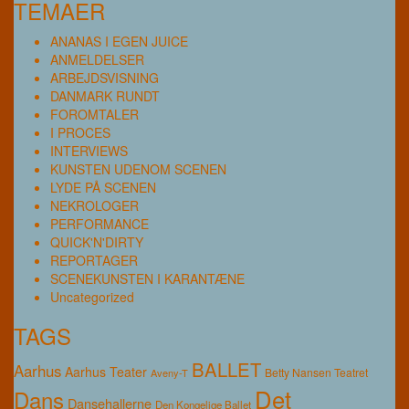
TEMAER
ANANAS I EGEN JUICE
ANMELDELSER
ARBEJDSVISNING
DANMARK RUNDT
FOROMTALER
I PROCES
INTERVIEWS
KUNSTEN UDENOM SCENEN
LYDE PÅ SCENEN
NEKROLOGER
PERFORMANCE
QUICK'N'DIRTY
REPORTAGER
SCENEKUNSTEN I KARANTÆNE
Uncategorized
TAGS
BALLET
Aarhus
Aarhus Teater
Betty Nansen Teatret
Aveny-T
Det
Dans
Dansehallerne
Den Kongelige Ballet