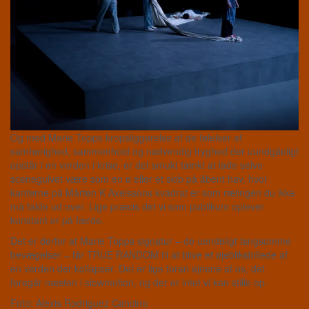
Og med Marie Topps kropsliggørelse af de følelser af
samhørighed, sammenhold og nødvendig tryghed der uundgåeligt
opstår i en verden i krise, er det smukt tænkt at lade selve
scenegulvet være som en ø eller et skib på åbent hav, hvor
kanterne på Mårten K Axelssons kvadrat er som rælingen du ikke
må falde ud over. Lige præcis det vi som publikum oplever
konstant er på færde.
Det er derfor at Marie Topps signatur – de uendeligt langsomme
bevægelser – får TRUE RANDOM til at blive et øjebliksbillede af
en verden der kollapser. Det er lige foran øjnene af os, det
foregår næsten i slowmotion, og der er intet vi kan stille op.
Foto: Alexis Rodriguez Cancino