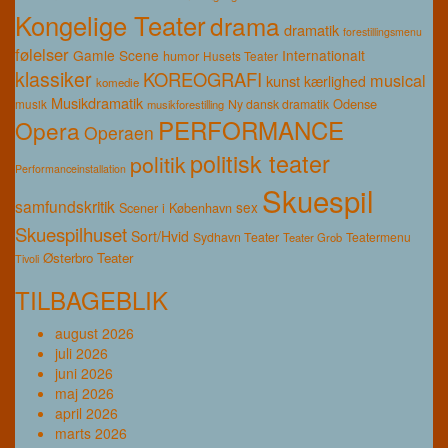
Kongelige Teater
drama
dramatik
forestillingsmenu
følelser
Gamle Scene
Internationalt
humor
Husets Teater
klassiker
KOREOGRAFI
musical
kunst
kærlighed
komedie
Musikdramatik
Odense
musik
Ny dansk dramatik
musikforestilling
PERFORMANCE
Opera
Operaen
politisk teater
politik
Performanceinstallation
Skuespil
samfundskritik
sex
Scener i København
Skuespilhuset
Sort/Hvid
Sydhavn Teater
Teatermenu
Teater Grob
Østerbro Teater
Tivoli
TILBAGEBLIK
august 2026
juli 2026
juni 2026
maj 2026
april 2026
marts 2026