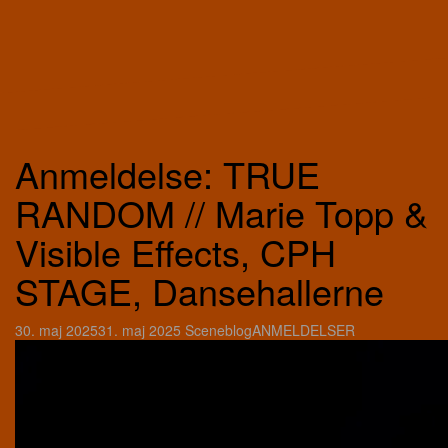
Anmeldelse: TRUE
RANDOM // Marie Topp &
Visible Effects, CPH
STAGE, Dansehallerne
30. maj 2025
31. maj 2025
Sceneblog
ANMELDELSER