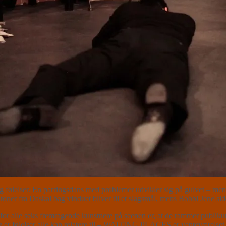
lelser. En parringsdans med problemer udvikler sig på gulvet – men r
oner fra Daskal bag vinduet bliver til et slagsmål, mens Bobbi Jene sid
or alle seks fremragende kunstnere på scenen er, at de rammer publikum
 er følelser alle kan relatere til – WAITING PLACES er venteværelset vi