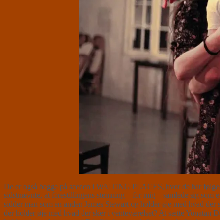
De er også begge på scenen i WAITING PLACES, hvor de har følgeska
sidstnævnte, at forestillingens stemning – for mig – samlede sig som e
sidder man som en anden James Stewart og holder øje med hvad der ske
der holder øje med hvad der sker i venteværelset? At sætte Yonatan Das