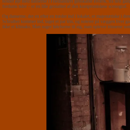
holder øje med danserne i Friedländers genskabte elværk, fra den ga
fordums tider – er en lille genialitet af den kompromisløse scenograf.
Og danserne, der en efter en træder ind i lokalet, er majestætiske i der
Schraiber kommer ind, tager et par trin, og noterer på væggen hver ga
ikke et klimaks. Man suger følelserne til sig, man oplever trinnene so