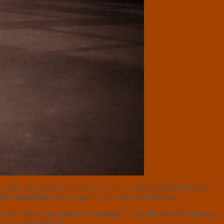
eddes når naboens toner giver nyt liv til dansen gennem de gamle
der i baggrunden med ryggen til, og venter ved telefonen.
 med følelser der måske er forskellige – men alle relevante og en del
 ikke vil videre fra.