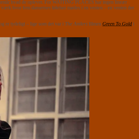
e forstår hvad de oplever. For WAITING PLACES har ingen lineær
 værk hvor fem dansernes følelser mødes i en venten – en venten der
og er tydeligt – lige som det var i
The Antlers
filmen
Green To Gold
i