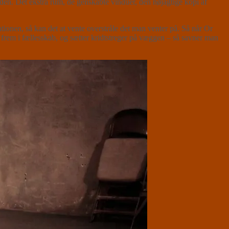
en. Det ekstra rum, de genskabte vinduer, den nøjagtige kopi af
nationen, så kan det at vente overstråle det man venter på. Så når Or
 frem i fællesskab, og sætter kridtstreger på væggen – så savner man