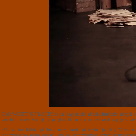
Hele WAITING PLACES er en lang række af enkeltstående udtryk og fø
vinduespartier. En lige så pragtfuld hanekamp med næsten aggressive t
Alle venter. Måske på det samme, måske på forskellige ting. Men ens f
af vores virkelighed. Bobbi Jene og Or Schraibers koreografiske sprog