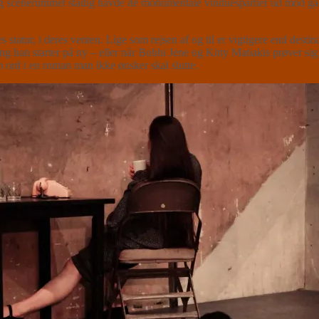
ng scenerummet stadig havde de monumentale vinduespartier ud mod gad
es statur, i deres venten. Lige som rejsen af og til er vigtigere end desti
ng han starter på ny – eller når Bobbi Jene og Kitty Matiakis prøver sig
m ord i en roman man ikke ønsker skal slutte.