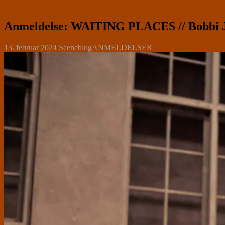
Anmeldelse: WAITING PLACES // Bobbi Je
13. februar 2024
Sceneblog
ANMELDELSER