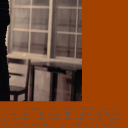
r og komponist Yonatan Daskal. Og det er ikke mindst på grund af
år man smagte det næste lag. For som i Hitchcock filmen
Skjulte Øjne
raf Christian Friedländers geniale væg. Eller er det faktisk Daskal
s der lurer på den smukke nabo, eller er det ham der rent faktisk