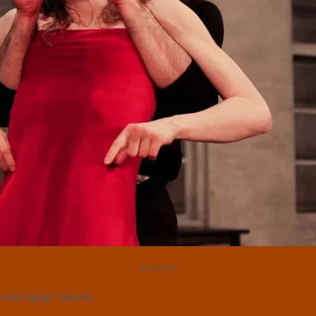
⭐⭐⭐⭐⭐
et vigtige i dansen.