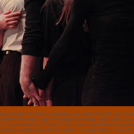
b af Astrid Elbo, Kizzy Matiakis og Alexander Bozinoff, samt musike
t stærkt værk inddelt i lag, hvor smagen først rigtigt kom til udtryk, n
r bag vinduerne, når Yonatan Daskal sætter sig ved klaveret bag scenog
kal og musikken i et andet rum, skaber en lurende følelse – for er det o