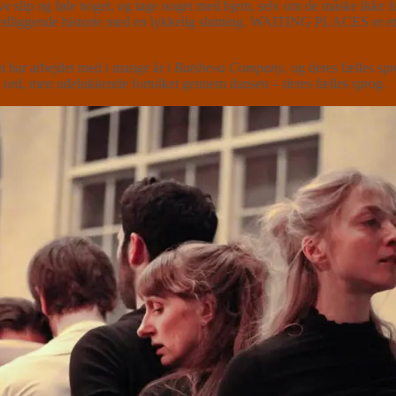
ve slip og føle noget, og tage noget med hjem, selv om de måske ikk
agvedliggende historie med en lykkelig slutning. WAITING PLACES er et
 har arbejdet med i mange år i
Batsheva Company
, og deres fælles spr
ord, men udelukkende fortolket gennem dansen – deres fælles sprog.