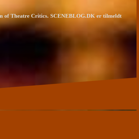
ion of Theatre Critics. SCENEBLOG.DK er tilmeldt