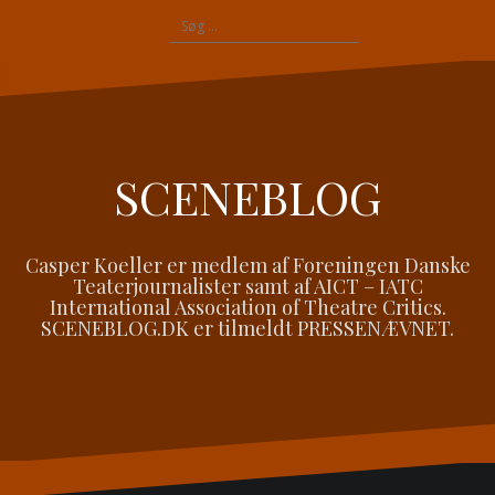
Videre
Søg
til
efter:
indhold
SCENEBLOG
Casper Koeller er medlem af Foreningen Danske
Teaterjournalister samt af AICT – IATC
International Association of Theatre Critics.
SCENEBLOG.DK er tilmeldt PRESSENÆVNET.