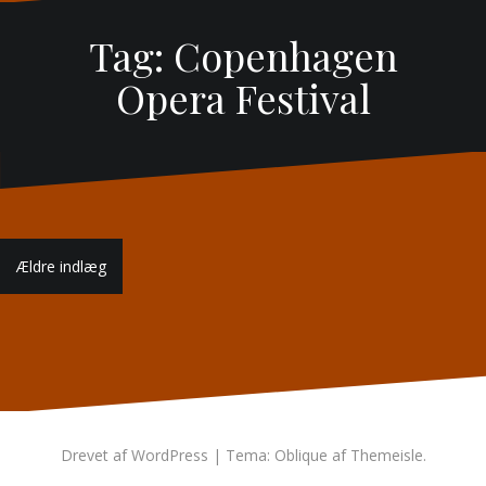
Tag:
Copenhagen
Opera Festival
Navigation
Ældre indlæg
til
indlæg
Drevet af WordPress
|
Tema:
Oblique
af Themeisle.