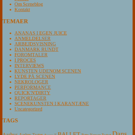
Om Sceneblog
Kontakt
TEMAER
ANANAS I EGEN JUICE
ANMELDELSER
ARBEJDSVISNING
DANMARK RUNDT
FOROMTALER
I PROCES
INTERVIEWS
KUNSTEN UDENOM SCENEN
LYDE PÅ SCENEN
NEKROLOGER
PERFORMANCE
QUICK'N'DIRTY
REPORTAGER
SCENEKUNSTEN I KARANTÆNE
Uncategorized
TAGS
Dans
BALLET
Aarhus
Aarhus Teater
Betty Nansen Teatret
Aveny-T