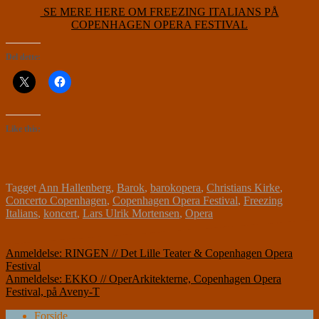
SE MERE HERE OM FREEZING ITALIANS PÅ
COPENHAGEN OPERA FESTIVAL
Del dette:
Like this:
Tagget
Ann Hallenberg
,
Barok
,
barokopera
,
Christians Kirke
,
Concerto Copenhagen
,
Copenhagen Opera Festival
,
Freezing
Italians
,
koncert
,
Lars Ulrik Mortensen
,
Opera
Indlægsnavigation
Anmeldelse: RINGEN // Det Lille Teater & Copenhagen Opera
Festival
Anmeldelse: EKKO // OperArkitekterne, Copenhagen Opera
Festival, på Aveny-T
Forside