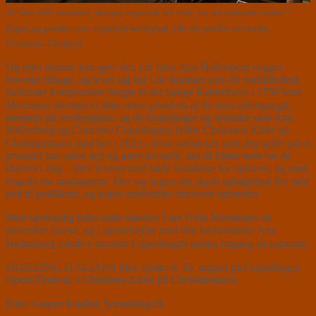
Ak! Den lille turteldue, skinsyg vogtende sin rede, ser sin elskende troløs! –
flygte, og græder over svigefuld kærlighed. (Ah che quella tortorella,
Fortunato Chelleri)
Og intet mindre kan gøre det, når først Ann Hallenberg lægger
hovedet tilbage, og lever sig ind i de dramaer som de varmblodede
italienske komponister bragte til det kølige København i 1750’erne.
Mezzoens stemme er ikke uden grund en af de mest efterspurgte
stemmer på verdensplan, og de fortællinger og dramaer som Ann
Hallenberg og Concerto Copenhagen fyldte Christians Kirke på
Christianshavn med her i 2025 – hvor sætninger som
Jeg sejler på et
grusomt hav uden sejl og uden tovværk,
lød så friske som var de
skrevet i dag – blev leveret med både forståelse for ophavet, og med
respekt for modtagerne. Her var ingen slet skjult ophøjethed der talte
ned til publikum, og ingen misforstået introvert optræden.
Med sædvanlig ildhu satte maestro Lars Ulrik Mortensen sit
ensemble iscene, og i samarbejdet med den karismatiske Ann
Hallenberg ydede Concerto Copenhagen endnu engang sit ypperste.
FREEZING ITALIANS blev opført d. 15. august på Copenhagen
Opera Festival, i Christians Kirke på Christianshavn.
Foto: Casper Koeller, Sceneblog.dk