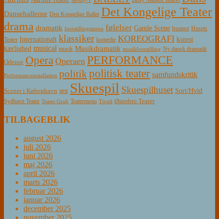
Det Kongelige Teater
Dansehallerne
Den Kongelige Ballet
drama
følelser
dramatik
Gamle Scene
humor
Husets
forestillingsmenu
klassiker
KOREOGRAFI
kunst
Internationalt
Teater
komedie
musical
Musikdramatik
kærlighed
Ny dansk dramatik
musik
musikforestilling
PERFORMANCE
Opera
Operaen
Odense
politisk teater
politik
samfundskritik
Performanceinstallation
Skuespil
Skuespilhuset
sex
Sort/Hvid
Scener i København
Østerbro Teater
Sydhavn Teater
Teatermenu
Teater Grob
Tivoli
TILBAGEBLIK
august 2026
juli 2026
juni 2026
maj 2026
april 2026
marts 2026
februar 2026
januar 2026
december 2025
november 2025