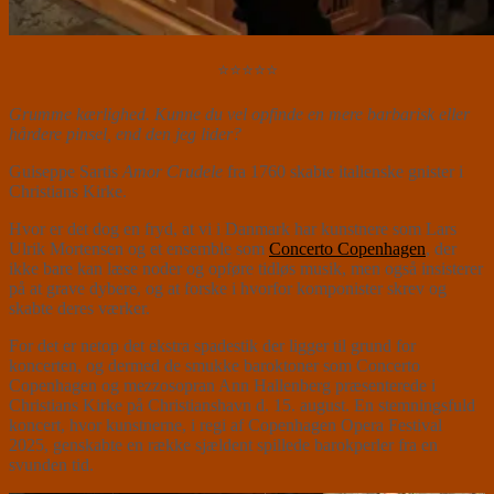
⭐⭐⭐⭐⭐
Grumme kærlighed. Kunne du vel opfinde en mere barbarisk eller
hårdere pinsel, end den jeg lider?
Guiseppe Sartis
Amor Crudele
fra 1760 skabte italienske gnister i
Christians Kirke.
Hvor er det dog en fryd, at vi i Danmark har kunstnere som Lars
Ulrik Mortensen og et ensemble som
Concerto Copenhagen
, der
ikke bare kan læse noder og opføre tidløs musik, men også insisterer
på at grave dybere, og at forske i hvorfor komponister skrev og
skabte deres værker.
For det er netop det ekstra spadestik der ligger til grund for
koncerten, og dermed de smukke baroktoner som Concerto
Copenhagen og mezzosopran Ann Hallenberg præsenterede i
Christians Kirke på Christianshavn d. 15. august. En stemningsfuld
koncert, hvor kunstnerne, i regi af Copenhagen Opera Festival
2025, genskabte en række sjældent spillede barokperler fra en
svunden tid.