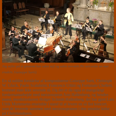
Jeg sejler på et grusomt hav uden sejl og uden tovværk (Vo solcando un mar
crudele, Guiseppe Sarti).
En så sublim forståelse af komponisterne Guiseppe Sarti, Christoph
W. Gluck, Paolo Scalabrini, Francesco Uttini og Fortunato Chelleri,
kommer man ikke sovende til. Og det er da også et mangeårigt
forskersamarbejde med mezzosopran Ann Hallenberg, og hendes
mand, musikforskeren Holger Schmitt-Hallenberg, der har gjort Lars
Ulrik Mortensens ensemble i stand til at levere en så flot koncert,
som de leverede sammen med mezzosopranen i den smukke kirke
på Christianshavn.