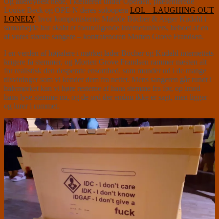
Og allerdybest nede, i kælderen under Operaen, præsenterede
Louise Beck og OPE-N deres soloopera
LOL – LAUGHING OUT
LONELY
, hvor komponisterne Matilde Böcher & Asger Kudahl i
samarbejde har skabt et foruroligende internetunivers, beboet af en
af vores største sangere – kontratenoren Morten Grove Frandsen.
I en verden af højtalere i mørket lader Böcher og Kudahl internettets
krigere få stemmer, og Morten Grove Frandsen rammer næsten alt
for realistisk den desperate ensomhed, som munder ud i de mange
tilsvininger som vi kender dem fra nettet. Mens sangeren går rundt i
halvmørket kan vi høre resterne af hans stemme fra før, op imod
hans lyse stemme nu, og de ord der endnu ikke er sagt, men ligger
og lurer i rummet.