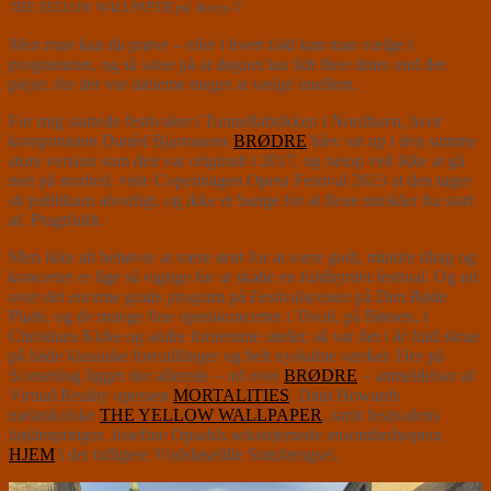
THE YELLOW WALLPAPER på Aveny-T
Men man kan da prøve – eller i hvert fald kan man vælge i
programmet, og så satse på at døgnet har lidt flere timer end det
plejer, for der var dæleme meget at vælge imellem.
For mig startede festivalen i Tunnelfabrikken i Nordhavn, hvor
komponisten Daníel Bjarnasons
BRØDRE
blev sat op i den samme
store version som den var originalt i 2017, og netop ved ikke at gå
ned på storhed, viste Copenhagen Opera Festival 2023 at den tager
sit publikum alvorligt, og ikke er bange for at flexe muskler fra start
af. Pragtfuldt.
Men ikke alt behøver at være stort for at være godt, mindre tiltag og
koncerter er lige så vigtige for at skabe en fuldbyrdet festival. Og ud
over det enorme gratis program på Festivalscenen på Den Røde
Plads, og de mange fine operakoncerter i Tivoli, på Børsen, i
Christians Kirke og andre fornemme steder, så var der i år fuld skrue
på både klassiske forestillinger og helt nyskabte værker. Her på
Sceneblog ligger der allerede – ud over
BRØDRE
– anmeldelser af
Virtual Reality operaen
MORTALITIES
, Dani Howards
melankolske
THE YELLOW WALLPAPER
, samt festivalens
højdespringer, Josefine Opsahls seksstjernede ensomhedsopera
HJEM
i det tidligere Vridsløselille Statsfængsel.