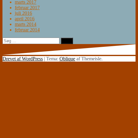
marts 2017
februar 2017
juli 2016
april 2016
marts 2014
februar 2014
Søg
efter:
Drevet af WordPress
|
Tema:
Oblique
af Themeisle.