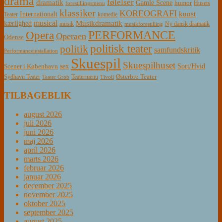
drama
følelser
dramatik
Gamle Scene
humor
Husets
forestillingsmenu
klassiker
KOREOGRAFI
kunst
Internationalt
Teater
komedie
musical
Musikdramatik
kærlighed
Ny dansk dramatik
musik
musikforestilling
PERFORMANCE
Opera
Operaen
Odense
politisk teater
politik
samfundskritik
Performanceinstallation
Skuespil
Skuespilhuset
sex
Sort/Hvid
Scener i København
Østerbro Teater
Sydhavn Teater
Teatermenu
Teater Grob
Tivoli
TILBAGEBLIK
august 2026
juli 2026
juni 2026
maj 2026
april 2026
marts 2026
februar 2026
januar 2026
december 2025
november 2025
oktober 2025
september 2025
august 2025