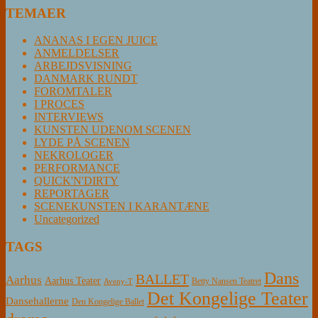
TEMAER
ANANAS I EGEN JUICE
ANMELDELSER
ARBEJDSVISNING
DANMARK RUNDT
FOROMTALER
I PROCES
INTERVIEWS
KUNSTEN UDENOM SCENEN
LYDE PÅ SCENEN
NEKROLOGER
PERFORMANCE
QUICK'N'DIRTY
REPORTAGER
SCENEKUNSTEN I KARANTÆNE
Uncategorized
TAGS
Dans
BALLET
Aarhus
Aarhus Teater
Betty Nansen Teatret
Aveny-T
Det Kongelige Teater
Dansehallerne
Den Kongelige Ballet