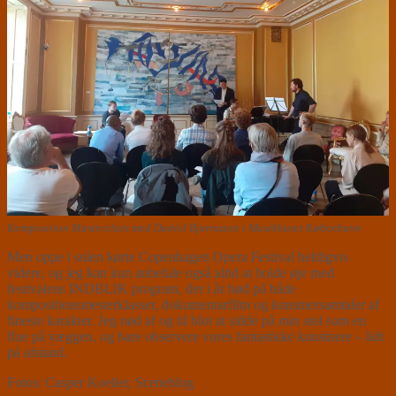
Komposition Masterclass med Daníel Bjarnason i Musikhuset København
Men oppe i solen kørte Copenhagen Opera Festival heldigvis
videre, og jeg kan kun anbefale også altid at holde øje med
festivalens INDBLIK program, der i år bød på både
kompositionsmesterklasser, dokumentarfilm og kunstnersamtaler af
fineste karakter. Jeg nød af og til blot at sidde på min stol som en
flue på væggen, og bare observere vores fantastiske kunstnere – lidt
på afstand.
Fotos: Casper Koeller, Sceneblog