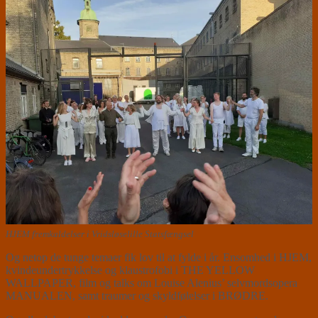
HJEM fremkaldelser i Vridsløselille Statsfængsel
Og netop de tunge temaer fik lov til at fylde i år. Ensomhed i HJEM,
kvindeundertrykkelse og klaustrofobi i THE YELLOW
WALLPAPER, film og talks om Louise Alenius’ selvmordsopera
MANUALEN, samt traumer og skyldfølelser i BRØDRE.