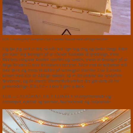
LOL – scenograf Josefine Else Larsens kasser med dårlige minder
Og før jeg ved af det, så står han lige bag mig og ånder tungt. Eller
gør han? Jeg forsøger på at afkode Kudahls rå lyddesign, hvor
Böchers elegante koraler spredes og samles, mens vi forsøger på at
følge Morten Grove Frandsen i rummet. Mere end en tøjbamse må
lade livet, og mens vi sidder på scenograf Josefine Else Larsens
kasser med alle de dårlige minder, så er det ordene der beskriver
følelserne, og de smarte internetforkortelser der gør dem alt for
genkendelige. IDGAF – I don’t give a fuck.
LOL – LAUGHING OUT LONELY er deprimerende og
afstumpet, dybfølt og rørende, fascinerende og forløsende.