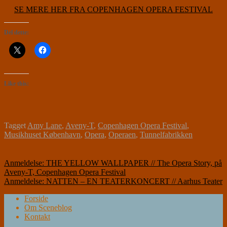
SE MERE HER FRA COPENHAGEN OPERA FESTIVAL
Del dette:
Like this:
Tagget
Amy Lane
,
Aveny-T
,
Copenhagen Opera Festival
,
Musikhuset København
,
Opera
,
Operaen
,
Tunnelfabrikken
Indlægsnavigation
Anmeldelse: THE YELLOW WALLPAPER // The Opera Story, på
Aveny-T, Copenhagen Opera Festival
Anmeldelse: NATTEN – EN TEATERKONCERT // Aarhus Teater
Forside
Om Sceneblog
Kontakt