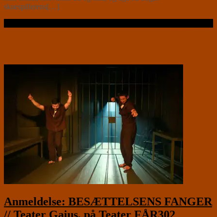
skuespillerens[…]
Læs videre …
Anmeldelse: BESÆTTELSENS FANGER
// Teater Gaius, på Teater FÅR302