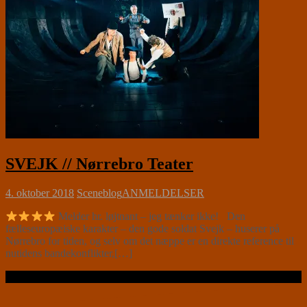
SVEJK // Nørrebro Teater
4. oktober 2018
Sceneblog
ANMELDELSER
Melder hr. løjtnant – jeg tænker ikke! Den
fælleseuropæiske karakter – den gode soldat Svejk – huserer på
Nørrebro for tiden, og selv om det næppe er en direkte reference til
nutidens bandekonflikter,[…]
Læs videre …