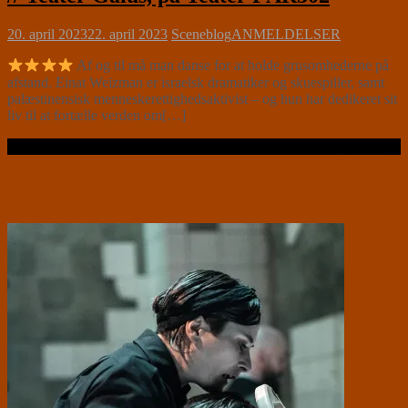
20. april 2023
22. april 2023
Sceneblog
ANMELDELSER
Af og til må man danse for at holde grusomhederne på
afstand. Einat Weizman er israelsk dramatiker og skuespiller, samt
palæstinensisk menneskerettighedsaktivist – og hun har dedikeret sit
liv til at fortælle verden om[…]
Læs videre …