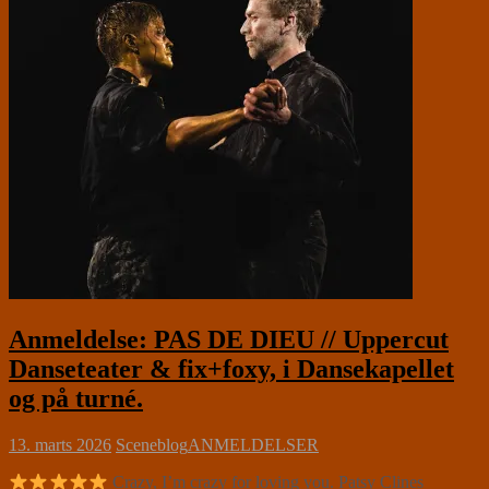
Anmeldelse: PAS DE DIEU // Uppercut
Danseteater & fix+foxy, i Dansekapellet
og på turné.
13. marts 2026
Sceneblog
ANMELDELSER
Crazy, I’m crazy for loving you. Patsy Clines