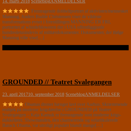
14. marts 2018
Sceneblog
ANMELDELSER
Fremragende dobbeltportræt af aktivisten/mennesket
Manning. Anders Budde Christensen viser de vildeste
transformations evner i forestillingen MANNING ER FRI,
portrættet af whistlebloweren der i USA offentliggjorde
hundredetusindevis af militærdokumenter. Dokumenter, der ifølge
Manning ville vise[…]
Læs videre …
GROUNDED // Teatret Svalegangen
23. april 2017
10. september 2018
Sceneblog
ANMELDELSER
Obamas droner hænger lavt over Aarhus. Skræmmende
realtjek på moderne krigsførelse i GROUNDED på Teatret
Svalegangen – Kaja Kamuk er fremragende som moderne krigs-
dukkefører. Showmanden, den charmerende og velartikulerede
Barack Obama, var utroligt populær blandt mange[…]