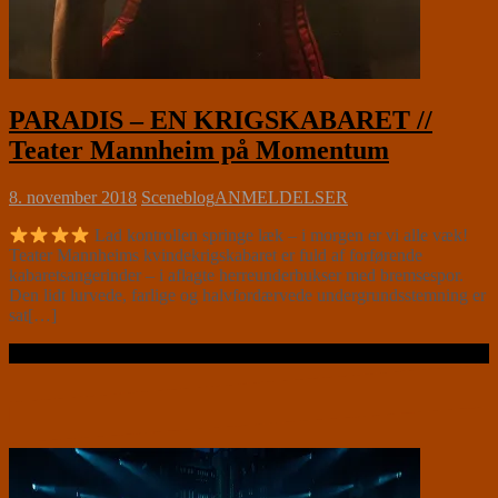
PARADIS – EN KRIGSKABARET //
Teater Mannheim på Momentum
8. november 2018
Sceneblog
ANMELDELSER
Lad kontrollen springe læk – i morgen er vi alle væk!
Teater Mannheims kvindekrigskabaret er fuld af forførende
kabaretsangerinder – i aflagte herreunderbukser med bremsespor.
Den lidt lurvede, farlige og halvfordærvede undergrundsstemning er
sat[…]
Læs videre …