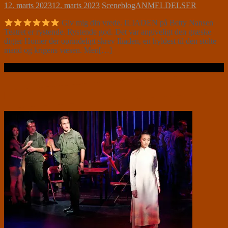
12. marts 2023
12. marts 2023
Sceneblog
ANMELDELSER
Giv mig din vrede. ILIADEN på Betty Nansen
Teatret er rystende. Rystende god. Det var angiveligt den græske
digter Homer der oprindeligt skrev Iliaden, en hyldest til den stolte
mand og krigens væsen. Men[…]
Læs videre …