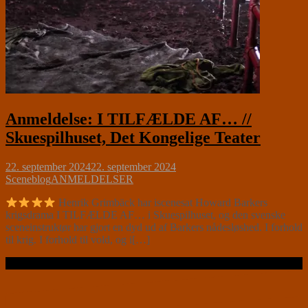
Anmeldelse: I TILFÆLDE AF… //
Skuespilhuset, Det Kongelige Teater
22. september 2024
22. september 2024
Sceneblog
ANMELDELSER
Henrik Grimbäck har iscenesat Howard Barkers
krigsdrama I TILFÆLDE AF… i Skuespilhuset, og den svenske
sceneinstruktør har gjort en dyd ud af Barkers nådesløshed. I forhold
til krig. I forhold til vold, og i[…]
Læs videre …