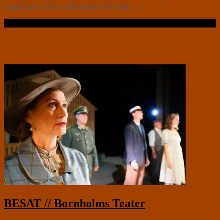
soundscape, blevet gråtonernes Nirvana[…]
Læs videre …
BESAT // Bornholms Teater