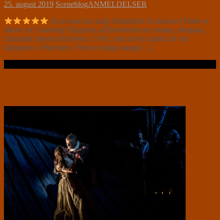
25. august 2019
Sceneblog
ANMELDELSER
Scavenius har solgt Bornholm til russerne! Hitler er
blevet set i Sandvig! Rygterne på Bornholm var mange, dengang
Danmark fejrede befrielsen i 1945, men havde glemt alt om
klippeøen i Østersøen. Selvom rigtig mange[…]
Læs videre …