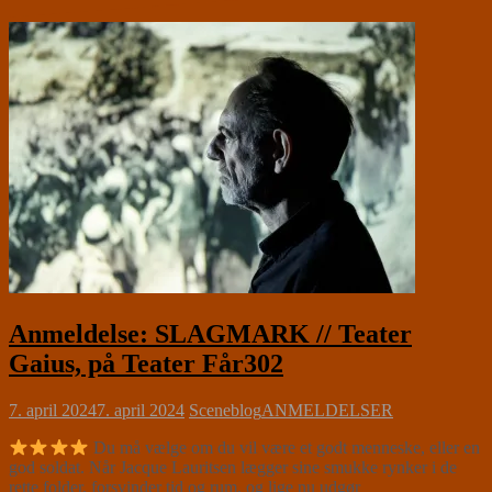
Anmeldelse: SLAGMARK // Teater
Gaius, på Teater Får302
7. april 2024
7. april 2024
Sceneblog
ANMELDELSER
Du må vælge om du vil være et godt menneske, eller en
god soldat. Når Jacque Lauritsen lægger sine smukke rynker i de
rette folder, forsvinder tid og rum, og lige nu udgør