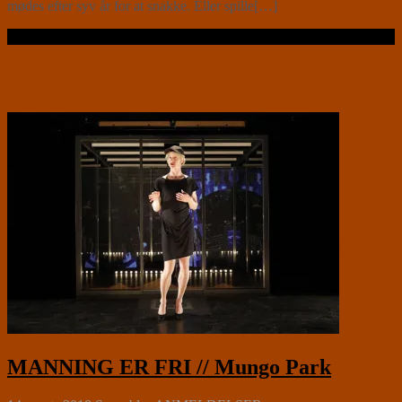
mødes efter syv år for at snakke. Eller spille[…]
Læs videre …
MANNING ER FRI // Mungo Park