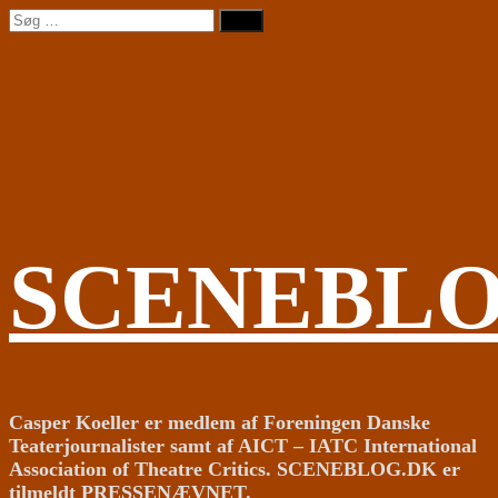
Videre
Søg
til
efter:
indhold
SCENEBL
Casper Koeller er medlem af Foreningen Danske
Teaterjournalister samt af AICT – IATC International
Association of Theatre Critics. SCENEBLOG.DK er
tilmeldt PRESSENÆVNET.