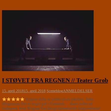
I STØVET FRA REGNEN // Teater Grob
15. april 2018
15. april 2018
Sceneblog
ANMELDELSER
Krigens dybe ar spillet på en jukebox. John
Mogensens Der er noget galt i Danmark… åbner ballet på
bodegaen, hvor Magnus Iuel Bergs traumeramte krigsveteraner