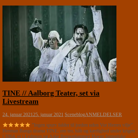
TINE // Aalborg Teater, set via
Livestream
24. januar 2021
25. januar 2021
Sceneblog
ANMELDELSER
”Ingen spurv falder til jorden uden Vor Herres vilje”
Herman Bangs drama TINE, om tro, håb og kærlighed under krigen
i 1864, er i Lydmors og Aske Bergenhammer Hoegs fantastiske