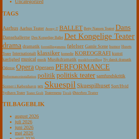
Uncategorized
TAGS
Dans
BALLET
Aarhus
Aarhus Teater
Betty Nansen Teatret
Aveny-T
Det Kongelige Teater
Dansehallerne
Den Kongelige Ballet
drama
følelser
dramatik
Gamle Scene
humor
Husets
forestillingsmenu
klassiker
KOREOGRAFI
kunst
Internationalt
Teater
komedie
musical
Musikdramatik
kærlighed
Ny dansk dramatik
musik
musikforestilling
PERFORMANCE
Opera
Operaen
Odense
politisk teater
politik
samfundskritik
Performanceinstallation
Skuespil
Skuespilhuset
sex
Sort/Hvid
Scener i København
Østerbro Teater
Sydhavn Teater
Teatermenu
Teater Grob
Tivoli
TILBAGEBLIK
august 2026
juli 2026
juni 2026
maj 2026
april 2026