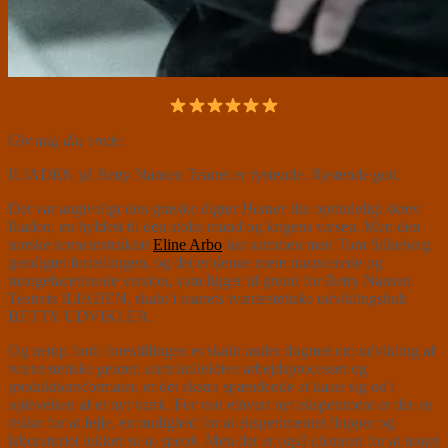
Giv mig din vrede
.
ILIADEN på Betty Nansen Teatret er rystende. Rystende god.
Det var angiveligt den græske digter
Homer
der oprindeligt skrev
Iliaden, en hyldest til den stolte mand og krigens væsen. Men den
norske sceneinstruktør
Eline Arbo
har sammen med Tom Silkeberg
gendigtet fortællingen, og det er denne mere nuancerede og
mangefacetterede version, som ligger til grund for Betty Nansen
Teatrets ILIADEN, skabt i teatrets tværæstetiske udviklingshub
BETTY UDVIKLER.
Og netop fordi forestillingen er skabt under dogmet om udvikling af
tværæstetiske genrer, samt kollektive arbejdsprocesser og
produktionsformater, er det ekstra spændende at kaste sig ud i
oplevelsen af et nyt værk. For ved ethvert nyt eksperiment er der en
risiko for at fejle, en mulighed for at eksperimentet flopper og
laboratoriet lukker
so to speak
. Men der er også chancen for at noget