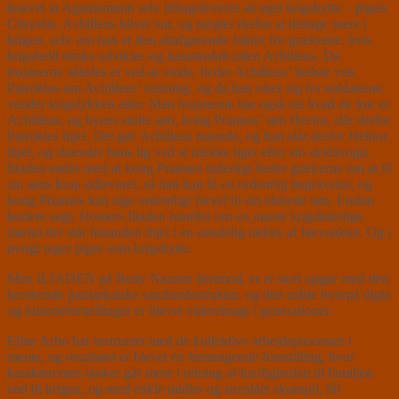
krævet at Agamemnon selv tilbageleverer sit eget krigsbytte – pigen
Chrysëis. Achilleus bliver sur, og nægter derfor at deltage mere i
krigen, selv om han er den altafgørende faktor for grækerne, hvis
krigsheld straks udvikler sig katastrofalt uden Achilleus. Da
trojanerne således er ved at vinde, beder Achilleus’ bedste ven
Patroklos om Achilleus’ rustning, og da han viser sig for soldaterne,
vender krigslykken atter. Men trojanerne har også set hvad de tror er
Achilleus, og byens stolte søn, kong Priamos’ søn Hector, slår derfor
Patrokles ihjel. Det gør Achilleus rasende, og han slår derfor Hektor
ihjel, og skænder hans lig ved at trække liget efter sin stridsvogn.
Iliaden ender med at kong Priamos inderligt beder grækerne om at få
sin søns krop udleveret, så han kan få en ordentlig begravelse, og
kong Priamos kan sige ordentligt farvel til sin elskede søn. Endnu
kortere sagt, Homers Iliaden handler om en masse krigsliderlige
mænd der slår hinanden ihjel i en uendelig række af hævnakter. Og i
øvrigt tager piger som krigsbytte.
Men ILIADEN på Betty Nansen derimod, er et stort opgør med den
herskende patriarkalske samfundsstruktur, og den måde hvorpå digte
og historiefortællinger er blevet viderebragt i generationer.
Eline Arbo har instrueret med de kollektive arbejdsprocesser i
mente, og resultatet er blevet en fremragende forestilling, hvor
karakterernes tanker går mere i retning af kærligheden til familien
end til krigen, og med enkle midler og storslået skuespil, får