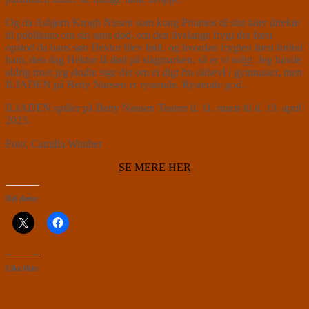
Og da Asbjørn Krogh Nissen som kong Priamos til slut taler direkte
til publikum om sin søns død, om den livslange frygt der først
opstod da hans søn Hektor blev født, og hvordan frygten først forlod
ham, den dag Hektor lå død på slagmarken, så er vi solgt. Jeg havde
aldrig troet jeg skulle sige det om et digt fra oldævl i gymnasiet, men
ILIADEN på Betty Nansen er rystende. Rystende god.
ILIADEN spiller på Betty Nansen Teatret d. 11. marts til d. 19. april
2023.
Foto: Camilla Winther
SE MERE HER
Del dette:
Like this: