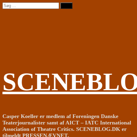
Videre
Søg
til
efter:
indhold
SCENEBL
Casper Koeller er medlem af Foreningen Danske
Teaterjournalister samt af AICT – IATC International
Association of Theatre Critics. SCENEBLOG.DK er
tilmeldt PRESSENÆVNET.