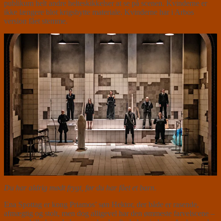
publikum helt andre helteskikkelser at se på scenen. Kvinderne er
ikke længere blot krigsbytte materiale. Kvinderne har i Arbos
version fået stemme.
Du har aldrig mødt frygt, før du har fået et barn
.
Ena Spottag er kong Priamos’ søn Hektor, der både er rasende,
afmægtig og stolt, men dog alligevel har den ømmeste farvelscene –