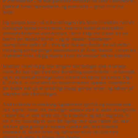
se coverbilledet – da han grædende efterlader sin kone Andromache,
spillet af Xenia Noetzelmann, og deres baby – spillet af en lille
harpe.
Og apropos harpe, så er forestillingen i Ida Marie Ellekildes forfalds
scenografi spækket med musik, som hele holdet af skuespillere
nænsomt breder ud over dramaet. Det er Thijs van Vuure der har
kreeret det musiske billede – og de smukke instrumenter
skuespillerne spiller på – men igen skal man huske den kollektive
tankegang der har præget produktionen på Betty Nansen. I stedet for
et afsluttet værk, vil jeg snarere kalde det musiske billede holistisk.
Mathilde Arcel vil jeg ikke længere bare betegne som et kæmpe
talent, for hun tager med hver forestilling syvmileskridt i sit skuespil,
og er, på trods af sin unge alder, allerede en stjerne på scenen. Og i
ILIADEN er Arcel kittet der holder historien sammen, fortælleren
der holder rede på de uendeligt mange græske navne, og billedet på
uskylden selv i fortællingen.
Anders Budde er som kong Agamemnon sprælsk og morsom som
en Chaplin i første akt, men tager sammen med de andre skuespillere
i anden akt, et stort skridt væk fra komedien og ind i tragedien. Vi
var et my foruroligede over lidt rigeligt med spas i første akt, men
det blev gjort grueligt til skamme i anden akt, hvor historien
strammer til, blodet flyder, og følelserne rulles ud i takt med
plastikken under de mange døde kroppe.