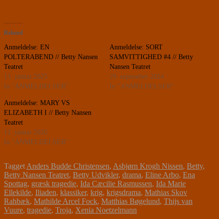
Related
Anmeldelse: EN
Anmeldelse: SORT
POLTERABEND // Betty Nansen
SAMVITTIGHED #4 // Betty
Teatret
Nansen Teatret
13. januar 2025
29. september 2024
In "ANMELDELSER"
In "ANMELDELSER"
Anmeldelse: MARY VS
ELIZABETH I // Betty Nansen
Teatret
12. januar 2026
In "ANMELDELSER"
Tagget
Anders Budde Christensen
,
Asbjørn Krogh Nissen
,
Betty
,
Betty Nansen Teatret
,
Betty Udvikler
,
drama
,
Eline Arbo
,
Ena
Spottag
,
græsk tragedie
,
Ida Cæcilie Rasmussen
,
Ida Marie
Ellekilde
,
Iliaden
,
klassiker
,
krig
,
krigsdrama
,
Mathias Skov
Rahbæk
,
Mathilde Arcel Fock
,
Matthias Bøgelund
,
Thijs van
Vuure
,
tragedie
,
Troja
,
Xenia Noetzelmann