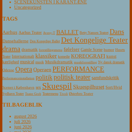
SCENEKUNSTEN I KARANTÆNE
Uncategorized
TAGS
Dans
BALLET
Aarhus
Aarhus Teater
Betty Nansen Teatret
Aveny-T
Det Kongelige Teater
Dansehallerne
Den Kongelige Ballet
drama
følelser
dramatik
Gamle Scene
humor
Husets
forestillingsmenu
klassiker
KOREOGRAFI
kunst
Internationalt
Teater
komedie
musical
Musikdramatik
kærlighed
Ny dansk dramatik
musik
musikforestilling
PERFORMANCE
Opera
Operaen
Odense
politisk teater
politik
samfundskritik
Performanceinstallation
Skuespil
Skuespilhuset
sex
Sort/Hvid
Scener i København
Østerbro Teater
Sydhavn Teater
Teatermenu
Teater Grob
Tivoli
TILBAGEBLIK
august 2026
juli 2026
juni 2026