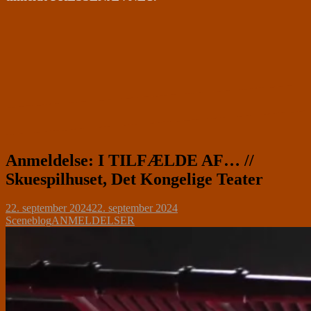
Anmeldelse: I TILFÆLDE AF… //
Skuespilhuset, Det Kongelige Teater
22. september 2024
22. september 2024
Sceneblog
ANMELDELSER