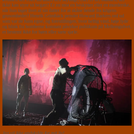
ikke kan styre sit begær? Er en mor en beskytter eller en morderske,
når hun tager livet af sin datter for at skåne hende fra krigens
grusomheder? Henrik Grimbäck pensler Howard Barkers ord ud
som var de hans egne, og forestillingen, hvor heftig vind, høje lyde
og blink fra bomberne konstant påvirker publikum på Mellemgulvet,
er bestemt ikke for børn eller sarte sjæle.
Jeg vil ikke undskylde for mit liv!