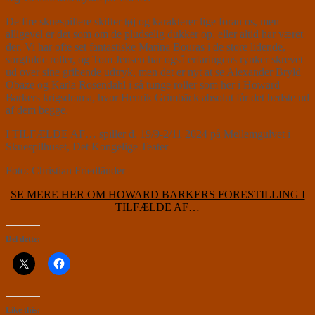
De fire skuespillere skifter tøj og karakterer lige foran os, men
alligevel er det som om de pludselig dukker op, eller altid har været
der. Vi har ofte set fantastiske Marina Bouras i de store lidende,
sorgfulde roller, og Tom Jensen har også erfaringens rynker skrevet
ud over sine gribende udtryk, men det er nyt at se Alexander Bryld
Obaze og Karla Rosendahl i så tunge roller som her i Howard
Barkers krigsdrama, hvor Henrik Grimbäck absolut får det bedste ud
af dem begge.
I TILFÆLDE AF… spiller d. 19/9-2/11 2024 på Mellemgulvet i
Skuespilhuset, Det Kongelige Teater
Foto: Christian Friedländer
SE MERE HER OM HOWARD BARKERS FORESTILLING I
TILFÆLDE AF…
Del dette:
Like this: