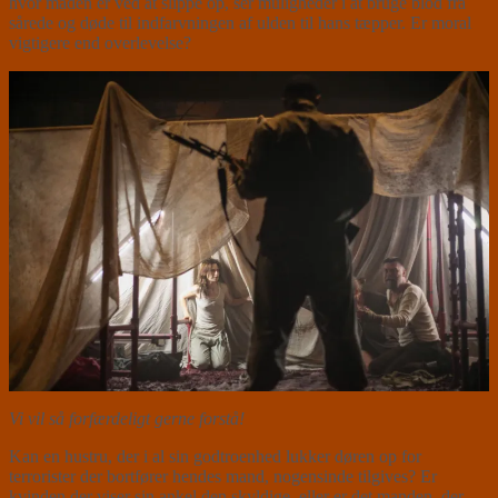
hvor maden er ved at slippe op, ser muligheder i at bruge blod fra
sårede og døde til indfarvningen af ulden til hans tæpper. Er moral
vigtigere end overlevelse?
Vi vil så forfærdeligt gerne forstå!
Kan en hustru, der i al sin godtroenhed lukker døren op for
terrorister der bortfører hendes mand, nogensinde tilgives? Er
kvinden der viser sin ankel den skyldige, eller er det manden, der