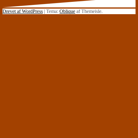
Drevet af WordPress
|
Tema:
Oblique
af Themeisle.