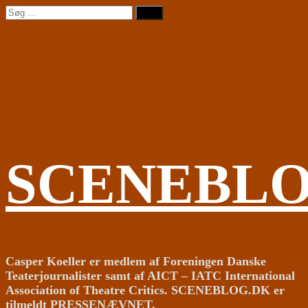
Videre
Søg
til
efter:
indhold
SCENEBL
Casper Koeller er medlem af Foreningen Danske
Teaterjournalister samt af AICT – IATC International
Association of Theatre Critics. SCENEBLOG.DK er
tilmeldt PRESSENÆVNET.