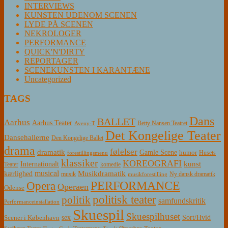
INTERVIEWS
KUNSTEN UDENOM SCENEN
LYDE PÅ SCENEN
NEKROLOGER
PERFORMANCE
QUICK'N'DIRTY
REPORTAGER
SCENEKUNSTEN I KARANTÆNE
Uncategorized
TAGS
Dans
BALLET
Aarhus
Aarhus Teater
Betty Nansen Teatret
Aveny-T
Det Kongelige Teater
Dansehallerne
Den Kongelige Ballet
drama
følelser
dramatik
Gamle Scene
humor
Husets
forestillingsmenu
klassiker
KOREOGRAFI
kunst
Internationalt
Teater
komedie
musical
Musikdramatik
kærlighed
Ny dansk dramatik
musik
musikforestilling
PERFORMANCE
Opera
Operaen
Odense
politisk teater
politik
samfundskritik
Performanceinstallation
Skuespil
Skuespilhuset
sex
Sort/Hvid
Scener i København