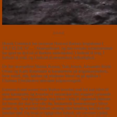
⭐⭐⭐⭐
Henrik Grimbäck har iscenesat Howard Barkers krigsdrama I
TILFÆLDE AF… i Skuespilhuset, og den svenske sceneinstruktør
har gjort en dyd ud af Barkers nådesløshed. I forhold til krig. I
forhold til vold, og i forhold til menneskets fejlbarlighed.
De fire skuespillere Marina Bouras, Tom Jensen, Alexander Bryld
Obaze og Karla Rosendahl er karaktererne på krigsskuepladsen,
hvor moral, etik, følelser og relationer bliver sat på spidsen i
Christian Friedländers tøjlesløse krigsscenografi.
Gennem ti små scener viser Barker hvordan små fejl kan blive til
store katastrofer, og hvordan vi mennesker ofte reagerer i pressede
situationer. Små ligegyldige ting bliver i krig til afgørende faktorer
for hvem der skal leve eller dø, henkastede bemærkninger bliver
pustet op, og en enkel forkert sætning eller handling kan blive din
families død. Og hvad er rigtigt eller forkert, når væveren i teltet,