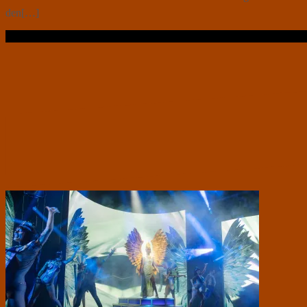
den[…]
Læs videre …