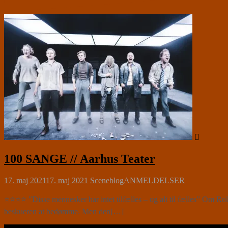
100 SANGE // Aarhus Teater
17. maj 2021
17. maj 2021
Sceneblog
ANMELDELSER
⭐⭐⭐⭐ ”Disse mennesker har intet tilfælles – og alt til fælles” Om
beskueren at bedømme. Men den[…]