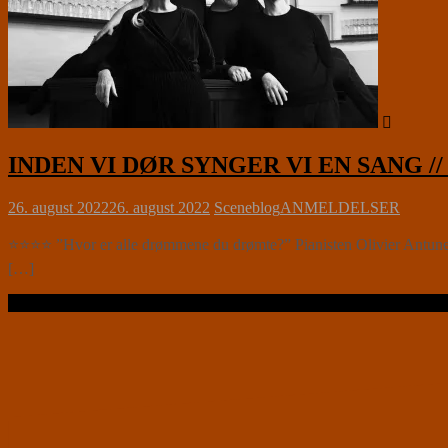
INDEN VI DØR SYNGER VI EN SANG // Te
26. august 2022
26. august 2022
Sceneblog
ANMELDELSER
⭐⭐⭐⭐ ”Hvor er alle drømmene du drømte?” Pianisten Olivier Antunes si
[…]
Læs videre …