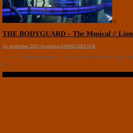
THE BODYGUARD – The Musical // Lion M
10. september 2021
Sceneblog
ANMELDELSER
⭐⭐⭐⭐⭐ Overflødighedshorn af vellyd. Når du først har sat dig, er d
på[…]
Læs videre …