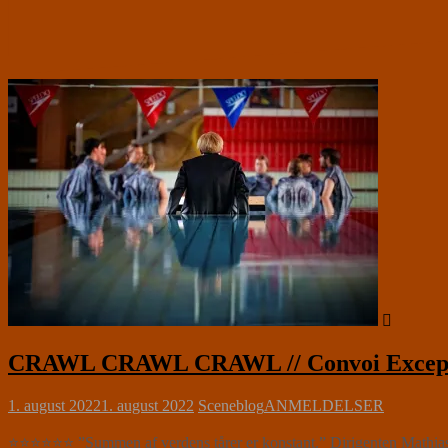
CRAWL CRAWL CRAWL // Convoi Excepti
1. august 2022
1. august 2022
Sceneblog
ANMELDELSER
⭐⭐⭐⭐⭐⭐ ”Summen af verdens tårer er konstant.” Dirigenten Mathias Ska