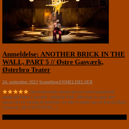
Anmeldelse: ANOTHER BRICK IN THE
WALL, PART 5 // Østre Gasværk,
Østerbro Teater
24. september 2023
Sceneblog
ANMELDELSER
Hjerteskærende grumt gensyn med legendarisk
musik på Østre Gasværk. Stakkels Pink. Men han er også den
eneste der er værdig til medynk, for alle vi andre har en fest på Østre
Gasværk, når ANOTHER[…]
Læs videre …