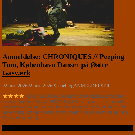
Anmeldelse: CHRONIQUES // Peeping
Tom, København Danser på Østre
Gasværk
22. maj 2026
22. maj 2026
Sceneblog
ANMELDELSER
Crazy. Leddeløst. Storslået. Helvedeskunst. Peeping
Toms danseforestilling CHRONIQUES er – præcis som navnet
indikerer – et kommenterende debatindlæg, hvor Gabriela Carrizo
og Peeping Tom analyserer homo sapiens’ begrænsede tid på jord.
Men værket er[…]
Læs videre …