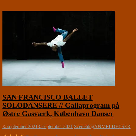
SAN FRANCISCO BALLET
SOLODANSERE // Gallaprogram på
Østre Gasværk, København Danser
3. september 2021
3. september 2021
Sceneblog
ANMELDELSER