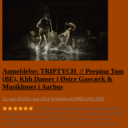
Anmeldelse: TRIPTYCH // Peeping Tom
(BE), Kbh Danser i Østre Gasværk &
Musikhuset i Aarhus
24. maj 2024
24. maj 2024
Sceneblog
ANMELDELSER
Formidabelt skræmmende krydstogtskibsmareridt
på dansefestivalen København Danser, hvor det belgiske kompagni
Peeping Tom viser deres TRIPTYCH – et mørkt, surreelt og
pirrende undergangsværk af titaniske dimensioner. Nogle gange er