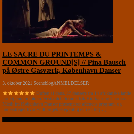
LE SACRE DU PRINTEMPS &
COMMON GROUND[S] // Pina Bausch
på Østre Gasværk, København Danser
3. oktober 2021
Sceneblog
ANMELDELSER
Duften af dans. 27 dansere fra 14 afrikanske lande
kom igennem tolden. Festivalcheferne Ulrik Birkkjær og Thomas
Mieth fra København Danser præsenterer aftenens program, og
understreger hvor vildt projektet egentlig er, i en tid[…]
Læs videre …