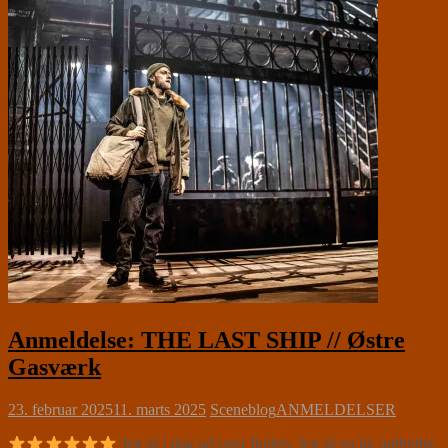
Anmeldelse: THE LAST SHIP // Østre
Gasværk
23. februar 2025
11. marts 2025
Sceneblog
ANMELDELSER
Jeg så i dag ud over floden. Jeg så en by indhyllet