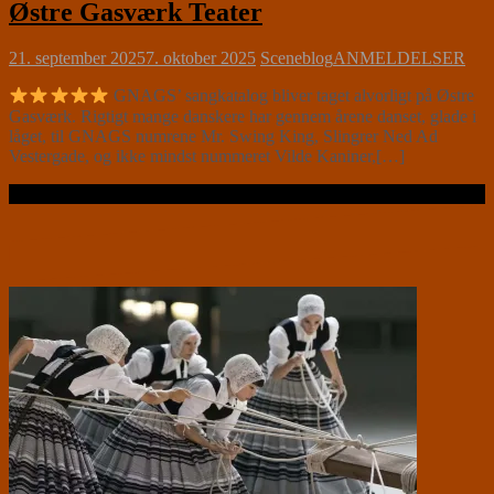
Østre Gasværk Teater
21. september 2025
7. oktober 2025
Sceneblog
ANMELDELSER
GNAGS’ sangkatalog bliver taget alvorligt på Østre
Gasværk. Rigtigt mange danskere har gennem årene danset, glade i
låget, til GNAGS numrene Mr. Swing King, Slingrer Ned Ad
Vestergade, og ikke mindst nummeret Vilde Kaniner,[…]
Læs videre …