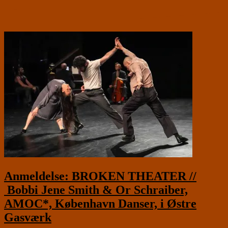
Anmeldelse: BROKEN THEATER //
Bobbi Jene Smith & Or Schraiber,
AMOC*, København Danser, i Østre
Gasværk