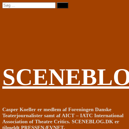
Videre
Søg
til
efter:
indhold
SCENEBL
Casper Koeller er medlem af Foreningen Danske
Teaterjournalister samt af AICT – IATC International
Association of Theatre Critics. SCENEBLOG.DK er
tilmeldt PRESSENÆVNET.