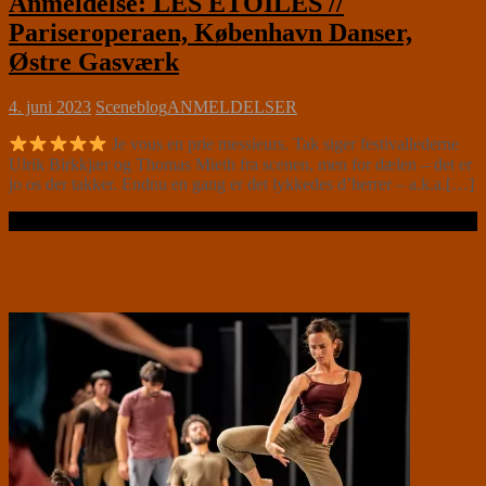
Anmeldelse: LES ETOILES //
Pariseroperaen, København Danser,
Østre Gasværk
4. juni 2023
Sceneblog
ANMELDELSER
Je vous en prie messieurs. Tak siger festivallederne
Ulrik Birkkjær og Thomas Mieth fra scenen, men for dælen – det er
jo os der takker. Endnu en gang er det lykkedes d’herrer – a.k.a.[…]
Læs videre …