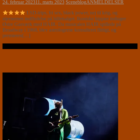
24. februar 2023
11. marts 2023
Sceneblog
ANMELDELSER
LSD-trips, fri sex, black power, nej til krig, og
stjernernes indflydelse på billetsalget. Ikoniske hippier indtager
Østre Gasværk med HAIR. Da musicalen HAIR spillede på
Broadway i 1968, blev astrologerne konsulteret flittigt, og
premieren[…]
Læs videre …