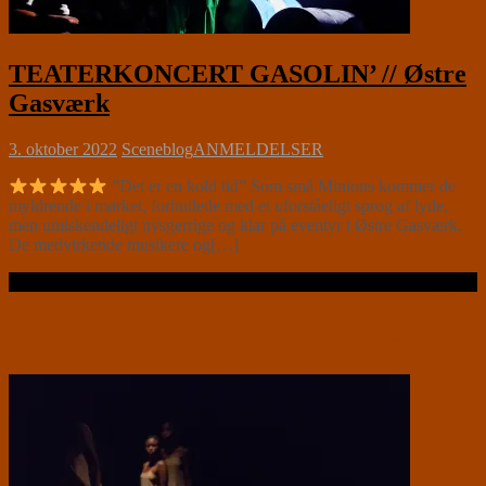
TEATERKONCERT GASOLIN’ // Østre
Gasværk
3. oktober 2022
Sceneblog
ANMELDELSER
”Det er en kold tid” Som små Minions kommer de
myldrende i mørket, forhutlede med et uforståeligt sprog af lyde,
men umiskendeligt nysgerrige og klar på eventyr i Østre Gasværk.
De medvirkende musikere og[…]
Læs videre …