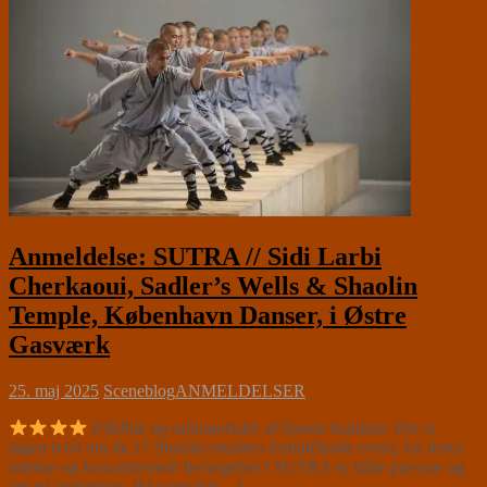
Anmeldelse: SUTRA // Sidi Larbi
Cherkaoui, Sadler’s Wells & Shaolin
Temple, København Danser, i Østre
Gasværk
25. maj 2025
Sceneblog
ANMELDELSER
Flikflak og saltomortaler af fineste karakter. Der er
ingen tvivl om de 17 Shaolin munkes forbløffende evner, for deres
intense og koncentrerede bevægelser i SUTRA er både præcise og
tæt på perfektion. Ikke mindst[…]