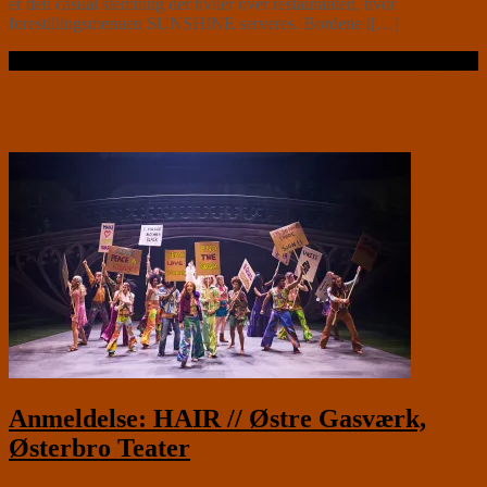
er den casual stemning der hviler over restauranten, hvor
forestillingsmenuen SUNSHINE serveres. Bordene i[…]
Læs videre …
Anmeldelse: HAIR // Østre Gasværk,
Østerbro Teater