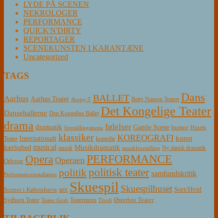
LYDE PÅ SCENEN
NEKROLOGER
PERFORMANCE
QUICK'N'DIRTY
REPORTAGER
SCENEKUNSTEN I KARANTÆNE
Uncategorized
TAGS
Dans
BALLET
Aarhus
Aarhus Teater
Betty Nansen Teatret
Aveny-T
Det Kongelige Teater
Dansehallerne
Den Kongelige Ballet
drama
følelser
dramatik
Gamle Scene
humor
Husets
forestillingsmenu
klassiker
KOREOGRAFI
kunst
Internationalt
Teater
komedie
musical
Musikdramatik
kærlighed
Ny dansk dramatik
musik
musikforestilling
PERFORMANCE
Opera
Operaen
Odense
politisk teater
politik
samfundskritik
Performanceinstallation
Skuespil
Skuespilhuset
sex
Sort/Hvid
Scener i København
Østerbro Teater
Sydhavn Teater
Teatermenu
Teater Grob
Tivoli