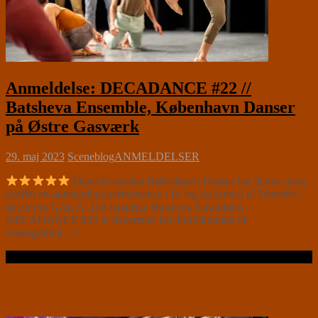
Anmeldelse: DECADANCE #22 //
Batsheva Ensemble, København Danser
på Østre Gasværk
29. maj 2023
Sceneblog
ANMELDELSER
Dansefestivalen København Danser har denne gang
skaffet en outstanding performance i fri leg og fantasi til Danmark –
det er ren GAGA. Det Israelske Batsheva Ensembles
DECADANCE #22 er dansernes frie fortolkninger af
koreografen[…]
Læs videre …