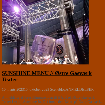
SUNSHINE MENU // Østre Gasværk
Teater
10. marts 2023
15. oktober 2023
Sceneblog
ANMELDELSER
Anmeldelse af forestillingsmenuen til HAIR på Østre Gasværk
Teater Let the Sunshine In. Det første der slår os på Østre Gasværk,