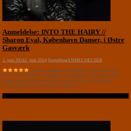
Anmeldelse: INTO THE HAIRY //
Sharon Eyal, København Danser, i Østre
Gasværk
2. juni 2024
2. juni 2024
Sceneblog
ANMELDELSER
Luscious limping. Når danserne i Sharon Eyals
INTO THE HAIRY bevæger sig rundt på den sorte dansevinyl,
foregår det oftest på en flad fod, og en halv-tå. Udtrykket er
overraskende overvældende i sin form,[…]
Læs videre …