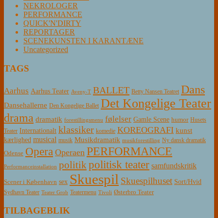
NEKROLOGER
PERFORMANCE
QUICK'N'DIRTY
REPORTAGER
SCENEKUNSTEN I KARANTÆNE
Uncategorized
TAGS
Dans
BALLET
Aarhus
Aarhus Teater
Betty Nansen Teatret
Aveny-T
Det Kongelige Teater
Dansehallerne
Den Kongelige Ballet
drama
følelser
dramatik
Gamle Scene
humor
Husets
forestillingsmenu
klassiker
KOREOGRAFI
kunst
Internationalt
Teater
komedie
musical
Musikdramatik
kærlighed
Ny dansk dramatik
musik
musikforestilling
PERFORMANCE
Opera
Operaen
Odense
politisk teater
politik
samfundskritik
Performanceinstallation
Skuespil
Skuespilhuset
sex
Sort/Hvid
Scener i København
Østerbro Teater
Sydhavn Teater
Teatermenu
Teater Grob
Tivoli
TILBAGEBLIK