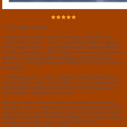
Je vous en prie messieurs.
Tak siger festivallederne Ulrik Birkkjær og Thomas Mieth fra
scenen, men for dælen – det er jo os der takker. Endnu en gang er
det lykkedes d’herrer – a.k.a. dansefestivalen
København Danser
–
at hente verdensstjerner til byen. Stjernedanserne fra
Opéra national
de Paris
er i disse dage på besøg i Østre Gasværk, hvor alting
summer på fransk, og selv Hendes Majestæt Dronningen har meldt
sin ankomst.
Forestillingen LES ETOILES er præcis hvad den udgiver sig for,
stjernedansere der spiller med musklerne, og i en smukt tilrettelagt
gallaforestilling præsenterer sit danske publikum for uddrag af
Pariseroperaens imponerende repertoire.
Med ni musikere linet op ved scenen – med karismatiske Emma
Steele på 1. violin – flyver danserne ind og ud af den enorme scene i
Østre Gasværk, hvor dansevinylen bliver udsat for både velkendte
klassikere som Giselle, Sylfiden og Carmen, plus værker der ikke så
ofte bliver danset i Danmark, som LE CHANT DU