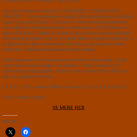
COMPAGNON ERRANT og AUNIS.
Og netop Maurice Béjarts LE CHANT DU COMPAGNON
ERRANT – Vandringsvennens sang – med stjernedanserne Mathieu
Ganio og Audric Bezard på scenen, er efter min mening aftenens
clou. Med den fremadstormende stjernebaryton Teit Kanstrup ved
siden af Nikolai Tokarev på klaveret, giver de to dansere publikum
en rystende god oplevelse. For at høre Mahlers musik fremført på et
så højt niveau, gør at oplevelsen af Ganio og Bezards trin bliver
løftet til et kuldegysfremkaldende intenst øjeblik.
Stjernedanserne fra Pariseroperaen performer uantasteligt, og det
eneste man kunne anfægte ved aftenen i Østre Gasværk er, at
stjernestøvet stadig sidder i håret når man kommer hjem. Men pyt –
jeg tror jeg lader det sidde.
LES ETOILES opføres i Østre Gasværk d. 3. og d. 4. juni 2023.
Foto: Svetlana Loboff
SE MERE HER
Del dette: