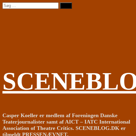
Videre
Søg
til
efter:
indhold
SCENEBL
Casper Koeller er medlem af Foreningen Danske
Teaterjournalister samt af AICT – IATC International
Association of Theatre Critics. SCENEBLOG.DK er
tilmeldt PRESSENÆVNET.