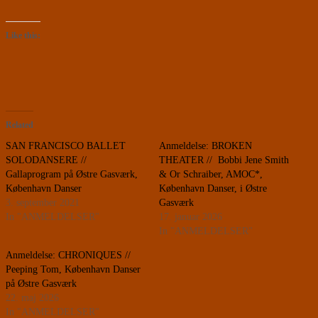
Like this:
Related
SAN FRANCISCO BALLET
Anmeldelse: BROKEN
SOLODANSERE //
THEATER // Bobbi Jene Smith
Gallaprogram på Østre Gasværk,
& Or Schraiber, AMOC*,
København Danser
København Danser, i Østre
3. september 2021
Gasværk
In "ANMELDELSER"
17. januar 2026
In "ANMELDELSER"
Anmeldelse: CHRONIQUES //
Peeping Tom, København Danser
på Østre Gasværk
22. maj 2026
In "ANMELDELSER"