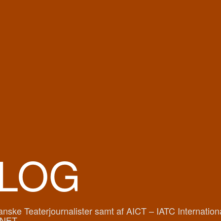
LOG
ske Teaterjournalister samt af AICT – IATC International
NET.