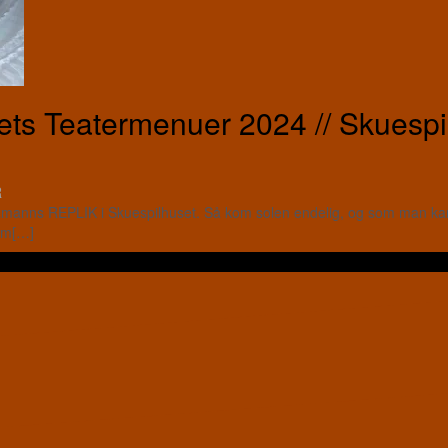
s Teatermenuer 2024 // Skuespil
R
amanns REPLIK i Skuespilhuset. Så kom solen endelig, og som man ka
som[…]