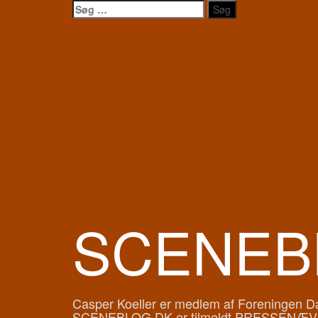
Videre
Søg
til
efter:
indhold
SCENEB
Casper Koeller er medlem af Foreningen Dan
SCENEBLOG.DK er tilmeldt PRESSENÆV