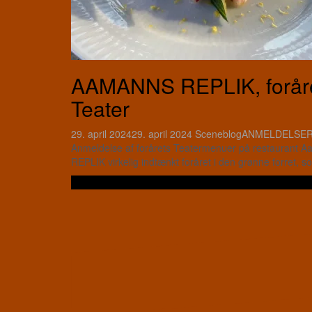
AAMANNS REPLIK, foråret
Teater
29. april 2024
29. april 2024
Sceneblog
ANMELDELSE
Anmeldelse af forårets Teatermenuer på restaurant A
REPLIK virkelig indtænkt foråret i den grønne forret, 
Læs videre …