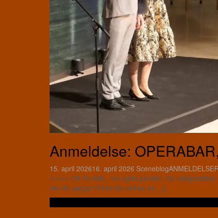
Anmeldelse: OPERABAR, ap
15. april 2026
16. april 2026
Sceneblog
ANMELDELSE
⭐⭐⭐⭐ Oh Pernille, min sjæls persille. Da komponisten 
Henrik synger til Pernille at hun er[…]
Læs videre …