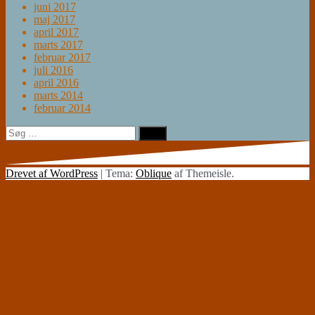
juni 2017
maj 2017
april 2017
marts 2017
februar 2017
juli 2016
april 2016
marts 2014
februar 2014
Søg
efter:
Drevet af WordPress
|
Tema:
Oblique
af Themeisle.