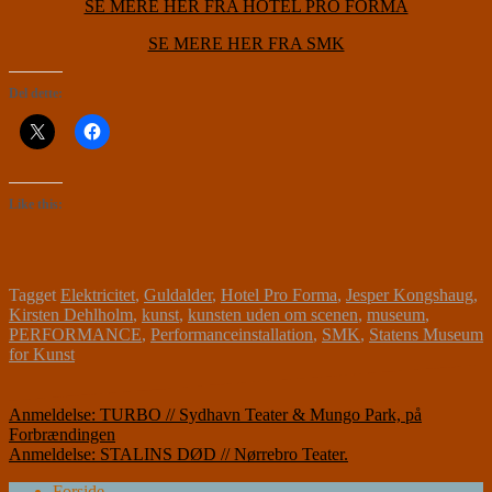
SE MERE HER FRA HOTEL PRO FORMA
SE MERE HER FRA SMK
Del dette:
Like this:
Tagget
Elektricitet
,
Guldalder
,
Hotel Pro Forma
,
Jesper Kongshaug
,
Kirsten Dehlholm
,
kunst
,
kunsten uden om scenen
,
museum
,
PERFORMANCE
,
Performanceinstallation
,
SMK
,
Statens Museum
for Kunst
Indlægsnavigation
Anmeldelse: TURBO // Sydhavn Teater & Mungo Park, på
Forbrændingen
Anmeldelse: STALINS DØD // Nørrebro Teater.
Forside