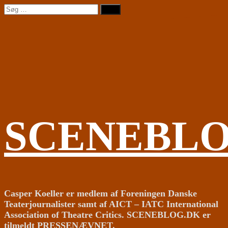
Videre
Søg
til
efter:
indhold
SCENEBL
Casper Koeller er medlem af Foreningen Danske
Teaterjournalister samt af AICT – IATC International
Association of Theatre Critics. SCENEBLOG.DK er
tilmeldt PRESSENÆVNET.