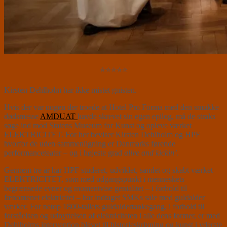
⭐⭐⭐⭐⭐
Kirsten Dehlholm har ikke mistet gnisten.
Hvis der var nogen der troede at Hotel Pro Forma med den smukke
dødsmesse
AMDUAT
havde skrevet sin egen epilog, må de straks
søge ind mod Statens Museum for Kunst og opleve værket
ELEKTRICITET. For her beviser Kirsten Dehlholm og HPF
hvorfor de uden sammenligning er Danmarks førende
performanceteater – og i højeste grad
alive and kickin’
.
Gennem tre år har HPF studeret, udviklet, samlet og skabt værket
ELEKTRICITET, som med udgangspunkt i menneskets
begrænsede evner og momentvise genialitet – i forhold til
fænomenet elektricitet – har indtaget SMKs sale med guldalder
værker. For netop 1800-tallets guldaldertankegang, i forhold til
forståelsen og udnyttelsen af elektriciteten i alle dens former, er med
Dehlholms intervention blevet til historieskrivning og kunst i yderste