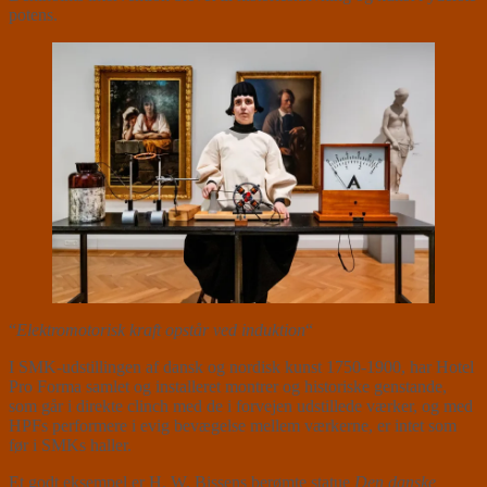
potens.
“
Elektromotorisk kraft opstår ved induktion
“
I SMK-udstillingen af dansk og nordisk kunst 1750-1900, har Hotel
Pro Forma samlet og installeret montrer og historiske genstande,
som går i direkte clinch med de i forvejen udstillede værker, og med
HPFs performere i evig bevægelse mellem værkerne, er intet som
før i SMKs haller.
Et godt eksempel er H. W. Bissens berømte statue
Den danske