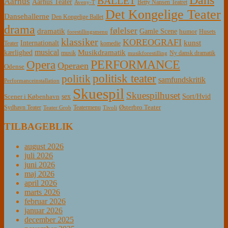
BALLET
Aarhus
Aarhus Teater
Betty Nansen Teatret
Aveny-T
Det Kongelige Teater
Dansehallerne
Den Kongelige Ballet
drama
følelser
dramatik
Gamle Scene
humor
Husets
forestillingsmenu
klassiker
KOREOGRAFI
kunst
Internationalt
Teater
komedie
musical
Musikdramatik
kærlighed
Ny dansk dramatik
musik
musikforestilling
PERFORMANCE
Opera
Operaen
Odense
politisk teater
politik
samfundskritik
Performanceinstallation
Skuespil
Skuespilhuset
sex
Sort/Hvid
Scener i København
Østerbro Teater
Sydhavn Teater
Teatermenu
Teater Grob
Tivoli
TILBAGEBLIK
august 2026
juli 2026
juni 2026
maj 2026
april 2026
marts 2026
februar 2026
januar 2026
december 2025