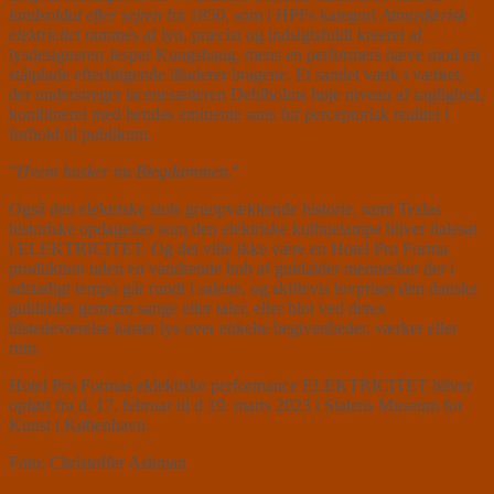
landsoldat efter sejren
fra 1850, som i HPFs kategori
Atmosfærisk
elektricitet
rammes af lyn, præcist og indsigtsfuldt kreeret af
lysdesigneren Jesper Kongshaug, mens en performers næve mod en
stålplade efterfølgende illuderer bragene. Et samlet værk i værket,
der understreger iscenesætteren Dehlholms høje niveau af saglighed,
kombineret med hendes eminente sans for perceptorisk realitet i
forhold til publikum.
“
Hvem husker nu Blegdammen.
“
Også den elektriske stols gruopvækkende historie, samt Teslas
historiske opdagelser som den elektriske kulbuelampe bliver italesat
i ELEKTRICITET. Og det ville ikke være en Hotel Pro Forma
produktion uden en vandrende hob af guldalder mennesker der i
adstadigt tempo går rundt i salene, og skiftevis lovpriser den danske
guldalder gennem sange eller taler, eller blot ved deres
tilstedeværelse kaster lys over enkelte begivenheder, værker eller
rum.
Hotel Pro Formas eklektiske performance ELEKTRICITET bliver
opført fra d. 17. februar til d 19. marts 2023 i Statens Museum for
Kunst i København.
Foto: Christoffer Askman