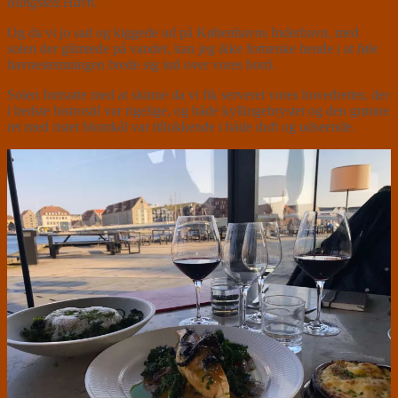
Rungsted Havn.
Og da vi jo sad og kiggede ud på Københavns Inderhavn, med
solen der glimtede på vandet, kan jeg ikke fortænke hende i at føle
havnestemningen brede sig ind over vores bord.
Solen fortsatte med at skinne da vi fik serveret vores hovedretter, der
i bedste bistrostil var rigelige, og både kyllingebrystet og den grønne
ret med ristet blomkål var tillokkende i både duft og udseende.