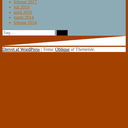
februar 2017
juli 2016
april 2016
marts 2014
februar 2014
Søg
efter:
Drevet af WordPress
|
Tema:
Oblique
af Themeisle.