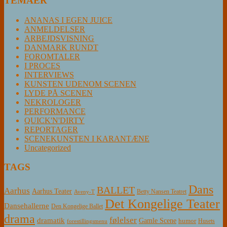
TEMAER
ANANAS I EGEN JUICE
ANMELDELSER
ARBEJDSVISNING
DANMARK RUNDT
FOROMTALER
I PROCES
INTERVIEWS
KUNSTEN UDENOM SCENEN
LYDE PÅ SCENEN
NEKROLOGER
PERFORMANCE
QUICK'N'DIRTY
REPORTAGER
SCENEKUNSTEN I KARANTÆNE
Uncategorized
TAGS
Dans
BALLET
Aarhus
Aarhus Teater
Betty Nansen Teatret
Aveny-T
Det Kongelige Teater
Dansehallerne
Den Kongelige Ballet
drama
følelser
dramatik
Gamle Scene
humor
Husets
forestillingsmenu