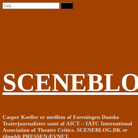
Videre
Søg
til
efter:
indhold
SCENEBL
Casper Koeller er medlem af Foreningen Danske
Teaterjournalister samt af AICT – IATC International
Association of Theatre Critics. SCENEBLOG.DK er
tilmeldt PRESSENÆVNET.