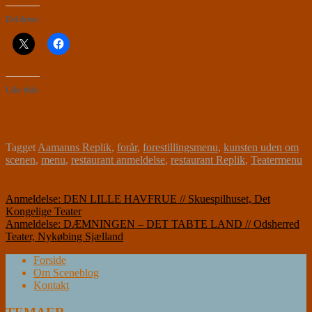
Del dette:
Like this:
Tagget
Aamanns Replik
,
forår
,
forestillingsmenu
,
kunsten uden om
scenen
,
menu
,
restaurant anmeldelse
,
restaurant Replik
,
Teatermenu
Indlægsnavigation
Anmeldelse: DEN LILLE HAVFRUE // Skuespilhuset, Det
Kongelige Teater
Anmeldelse: DÆMNINGEN – DET TABTE LAND // Odsherred
Teater, Nykøbing Sjælland
Forside
Om Sceneblog
Kontakt