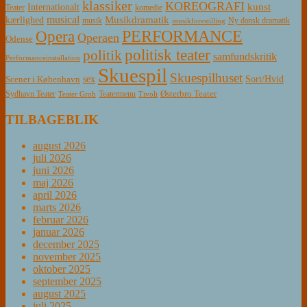
klassiker
KOREOGRAFI
kunst
Internationalt
Teater
komedie
musical
Musikdramatik
kærlighed
Ny dansk dramatik
musik
musikforestilling
PERFORMANCE
Opera
Operaen
Odense
politisk teater
politik
samfundskritik
Performanceinstallation
Skuespil
Skuespilhuset
sex
Sort/Hvid
Scener i København
Østerbro Teater
Sydhavn Teater
Teatermenu
Teater Grob
Tivoli
TILBAGEBLIK
august 2026
juli 2026
juni 2026
maj 2026
april 2026
marts 2026
februar 2026
januar 2026
december 2025
november 2025
oktober 2025
september 2025
august 2025
juli 2025