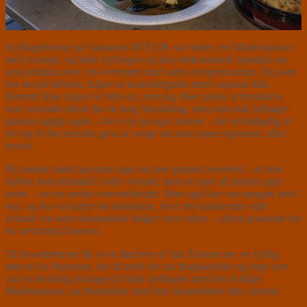
Kyllingebrystet på Aamanns REPLIK var badet i en Madeirasauce
med svampe, og både kyllingen og den omkransende grønkål var
som prikken over i’et overstrøet med sorte trompetsvampe. Og som
det ses på billedet, fulgte en kartoffelgratin med i separat skål.
Bestemt ikke nogen let lille ret, som jeg ellers plejer at fremhæve
som værende ideelt før en lang forestilling, men som min ledsager
ganske rigtigt sagde –
det er jo på eget ansvar
– for selvfølgelig er
det op til den enkelte gæst at vælge om man spiser igennem, eller
levner.
På samme måde kan man sige om den grønne hovedret – et stort
stykke ristet blomkål i valle velouté, med en pure af danske gule
ærter – var en anelse overvældende. Men også her var smagen helt i
top, og der var kælet for detaljerne, hvor den dækkende valle
velouté var som skummende bølger over retten – yderst passende for
en servering i havnen.
Til hovedretterne fik vi en
Barbera d’Asti Tasmorcan
, en fyldig
rødvin fra Piemonte, der til trods for sin frugtkarakter og høje syre
var en fortrinlig ledsager til både kyllingen med den fyldige
Madeirasauce, og blomkålen med den skummende lette velouté.