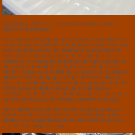
Anmeldelse af forårets Teatermenuer på restaurant Aamanns
REPLIK i Skuespilhuset.
Så kom solen endelig, og som man kan se på coverbilledet, så har
kokken på Aamanns REPLIK virkelig indtænkt foråret i den grønne
forret, som åbnede ballet i den Teatermenu undertegnede havde
bestilt. Min ledsager havde valgt REPLIKs mere klassiske
teatermenu, så vi var dækket godt ind på alle fronter, men det var
den smukkeste forårsbebuder af en forret der landede på min
tallerken. Radiser, agurk og frisk dild var stablet som en høstak på
marken, lidt bløde rødløg og et frisk pust af revet citronskal var
drysset ud over det hele, og når man kiggede godt efter, dukkede en
cremet rygeost op blandt alt det grønne. For det var jo en
rygeostsalat som tjeneren havde lovet mig, og det var præcis hvad
jeg havde set frem til. En let sommer ret, serveret i en solstråle.
Vinen i glasset var en Sancerre fra
Allan Roblin
og
Chateau La
Rabotine
, en aldeles udmærket vin af den lettere slags, og ikke
mindst en vin der også passede til den anden forret vi havde fået
serveret – min ledsagers laksetatar.