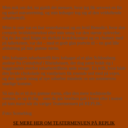
Men nok om det, nu gjaldt det menuen, hvor jeg fik serveret en fin
og enkel osteanretning, og min ledsager tog sig af den velduftende
rabarbertrifli.
Mine to oste var en fast vesterhavsost og en hvid Benedict, hvor den
cremede hvidskimmelost efter min smag var den største oplevelse.
Og da der også fulgte en skefuld kvædekompot og en chutney med
på tallerkenen, var det – med et godt glas portvin til – en god lille
afslutning på min grønne menu.
Min ledsagers rabarbertrifli blev ledsaget af et glas Schlossberg
auslese fra
Gustafshof
i Rheinhessen, der dog pænt holdt sig i
baggrunden overfor rabarbertrifliens søde smage. En trifli, hvor både
den hvide chokolade og vaniljeisen fik rosende ord med på vejen,
og den spæde smag af nye rabarber mindede os om sommerens
snarlige komme.
Så om du er til den grønne menu, eller den mere traditionelle
version, er op til dig – men du går hverken galt i byen eller i teatret
på tom mave når du vælger Teatermenuen på REPLIK.
Foto: Sceneblog
SE MERE HER OM TEATERMENUEN PÅ REPLIK