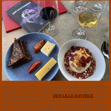
Da vi var nået til tredje og sidste ret var Skuespilhusets kontrollører
ankommet i foyeren, så vi fik hurtigt fat i aftenens program, da vi jo
efter Teatermenuen skulle ind til
DEN LILLE HAVFRUE
, og gerne
ville være godt forberedt. Så mens hhv. dessert og osteanretning
blev serveret, gik snakken lystigt om hvorvidt man kunne tillade sig
at lave om på vores nationaldigter H.C. Andersens ikoniske eventyr.