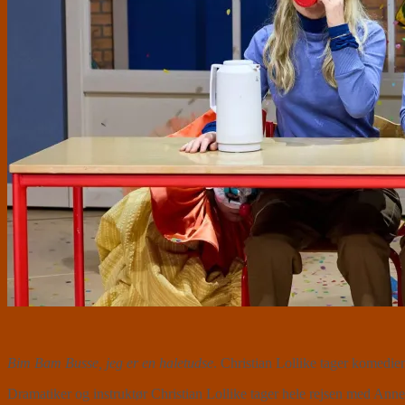
Bim Bam Busse, jeg er en haletudse
. Christian Lollike tager komedie
Dramatiker og instruktør Christian Lollike tager hele rejsen med Annet