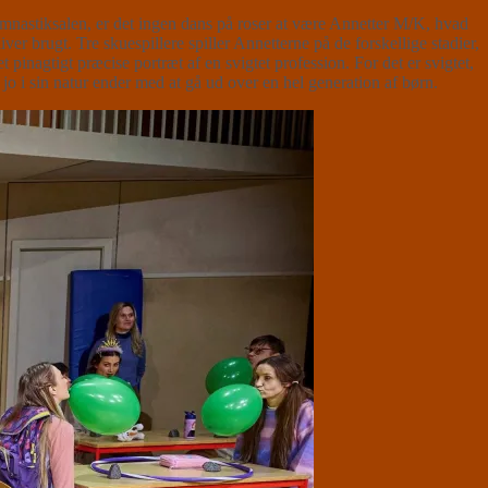
 gymnastiksalen, er det ingen dans på roser at være Annetter M/K, hvad
r brugt. Tre skuespillere spiller Annetterne på de forskellige stadier,
pinagtigt præcise portræt af en svigtet profession. For det er svigtet,
 jo i sin natur ender med at gå ud over en hel generation af børn.