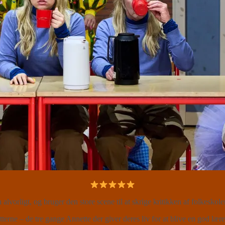
n alvorligt, og bruger den store scene til at skrige kritikken af folkes
terne – de tre gange Annette der giver deres liv for at blive en god lær