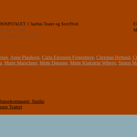
HOSPITALET // Aarhus Teater og Sort/Hvid
E
22. marts 2018
M
In "ANMELDELSER"
2
I
esen
,
Anne Plauborg
,
Carla Eleonora Feigenberg
,
Christian Hetland
,
Ch
a
,
Marie Marschner
,
Mette Døssing
,
Mette Klakstein Wiberg
,
Simon M
ansekompagni, Studio
sen Teatret