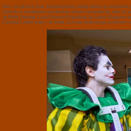
Men i en tid hvor Aula, forældretyranni, dårlig ledelse og misforstået
enten du er nyuddannet og håbefuld, erfaren og kampivrig, eller tæt på
og Mette Døssing, Carla Eleonora Feigenberg og Anders Baggesen er nøjag
Christian Lollike nailer i sin kritik, hvor han understreger at lærerne