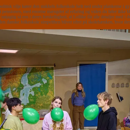
 politisk vilje kører den stakkels folkeskole helt ned under plankerne i
 pensionen, med enorme mængder af erfaring og viden du føler ikke blive
tig så ens i deres forskellighed, at Lollike får alle detaljer med i det 
 i den danske folkeskole simpelthen bliver ofret på skolebænken, hvor det