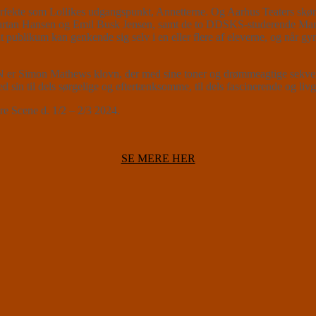
rfekte som Lollikes udgangspunkt, Annetterne. Og Aarhus Teaters sk
rtan Hansen og Emil Busk Jensen, samt de to DDSKS-studerende Marie 
dt publikum kan genkende sig selv i en eller flere af eleverne, og når 
 Simon Mathews klovn, der med sine toner og drømmeagtige sekvenser
 sin til dels sørgelige og eftertænksomme, til dels fascinerende og liv
 Scene d. 1/2 – 2/3 2024.
SE MERE HER