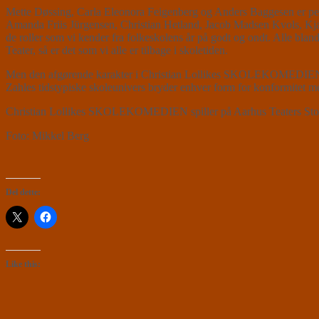
Mette Døssing, Carla Eleonora Feigenberg og Anders Baggesen er pe
Amanda Friis Jürgensen, Christian Hetland, Jacob Madsen Kvols, Kja
de roller som vi kender fra folkeskolens år på godt og ondt. Alle blan
Teater, så er det som vi alle er tilbage i skoletiden.
Men den afgørende karakter i Christian Lollikes SKOLEKOMEDIEN er
Zahles tidstypiske skoleunivers bryder enhver form for konformitet med
Christian Lollikes SKOLEKOMEDIEN spiller på Aarhus Teaters Store
Foto: Mikkel Berg
Del dette:
Like this: