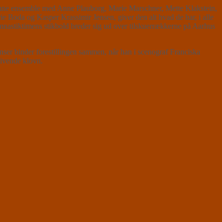
ønne ensemble med Anne Plauborg, Marie Marschner, Mette Klakstein,
Boda og Kasper Krassimir Jensen, giver den alt hvad de har, i alle
gymnastiktimens stikbold breder sig ud over tilskuerrækkerne på Aarhus
 binder forestillingen sammen, når han i scenograf Franciska
givende klovn.