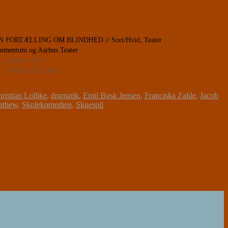
N FORTÆLLING OM BLINDHED // Sort/Hvid, Teater
omentum og Aarhus Teater
1. oktober 2020
n "ANMELDELSER"
ristian Lollike
,
dramatik
,
Emil Busk Jensen
,
Franciska Zahle
,
Jacob
athew
,
Skolekomedien
,
Skuespil