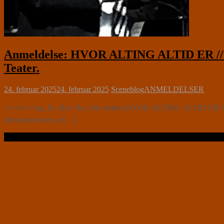
Anmeldelse: HVOR ALTING ALTID ER // 
Teater.
24. februar 2025
24. februar 2025
Sceneblog
ANMELDELSER
⭐⭐⭐⭐⭐ Jeg. Er. Her. Nu. Om værket HVOR ALTING ALTID ER bør omta
feinschmeckere, er[…]
Læs videre …