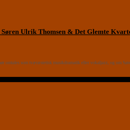
Søren Ulrik Thomsen & Det Glemte Kvart
les som tværæstetisk musikdramatik eller vokaljazz, og om Søren U