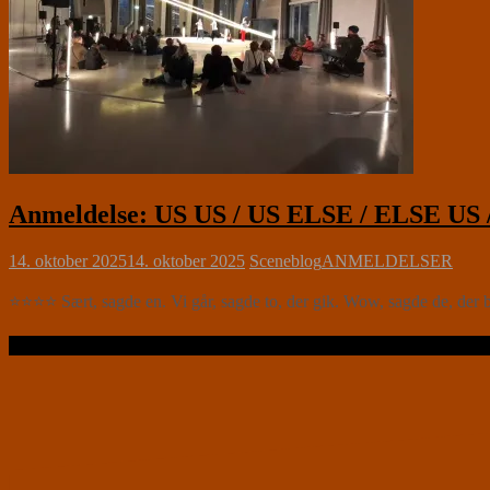
Anmeldelse: US US / US ELSE / ELSE US 
14. oktober 2025
14. oktober 2025
Sceneblog
ANMELDELSER
⭐⭐⭐⭐ Sært, sagde en. Vi går, sagde to, der gik. Wow, sagde de, der bl
Læs videre …