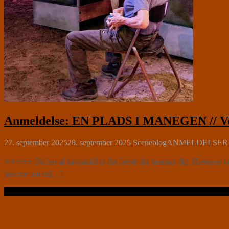
Anmeldelse: EN PLADS I MANEGEN // Ven
27. september 2025
28. september 2025
Sceneblog
ANMELDELSER
⭐⭐⭐⭐⭐ Duften af savsmuld er det første der rammer dig. Hestenes v
historie om en[…]
Læs videre …