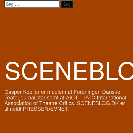
Videre
Søg
til
efter:
indhold
SCENEBL
Casper Koeller er medlem af Foreningen Danske
Teaterjournalister samt af AICT – IATC International
Association of Theatre Critics. SCENEBLOG.DK er
tilmeldt PRESSENÆVNET.