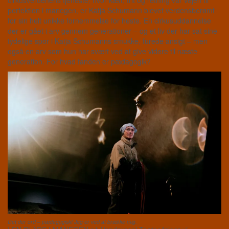
cirkusverdenens tjeneste, hvor kæft, trit og retning var vejen til
perfektion i manegen, er Katja Schumann blevet verdensberømt
for sin helt unikke fornemmelse for heste. En cirkusuddannelse
der er gået i arv gennem generationer – og et liv der har sat sine
tydelige spor i Katja Schumanns smukke, furede ansigt – men
også en arv som hun har svært ved at give videre til næste
generation. For hvad fanden er pædagogik?
Det der ord – pædagogisk! Jeg er ved at brække mig.