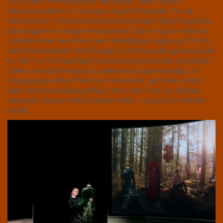
I EN PLADS I MANEGEN på Vendsyssel Teater følger vi
Schumann både live i manegen, og på filmlærredet. For på
teatrets store
in-the-round
scene har scenograf Signe Krogh ikke
bare bygget en manege med savsmuld, der er også en kæmpe
rundskærm der viser filmen som forestillingen bygger på. En film,
som filminstruktøren Anne Svejgård Lund har skabt igennem seks
år, hvor hun har fulgt Katja Schumanns liv på hendes cirkusgård i
Løkken, hendes forsøg på at oplære den unge hestepige Liv
Papageorgiou Veiler til livet som cirkusartist, samt ikke mindst
Katja Schumanns besøg tilbage i New York, hvor hun tidligere
havde stor succes med et kæmpe cirkus – og hvor hun stiftede
familie.