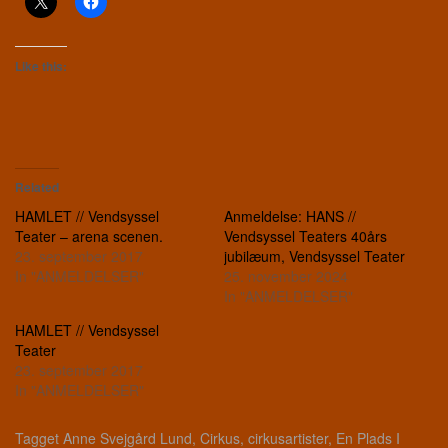
Like this:
Related
HAMLET // Vendsyssel
Anmeldelse: HANS //
Teater – arena scenen.
Vendsyssel Teaters 40års
23. september 2017
jubilæum, Vendsyssel Teater
In "ANMELDELSER"
25. november 2024
In "ANMELDELSER"
HAMLET // Vendsyssel
Teater
23. september 2017
In "ANMELDELSER"
Tagget
Anne Svejgård Lund
,
Cirkus
,
cirkusartister
,
En Plads I