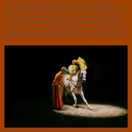
helt ind i manegen, så hestene må gå gennem drivhuset og
kærligt støde til Schumann når hun ellers helst vil være alene med
sine tomater og sin the. Og det er Liv der med undren peger på
små ting, der måske skulle ændres. Lærlingen har lært meget af
sin mester, men hun ved også hvor Schumanns ømme punkter er,
og puffer også gerne selv kærligt til mesteren, når muligheden er
der.
Katja Schumann og hendes heste bukker og nejer i manegen på Vendsyssel Teater.