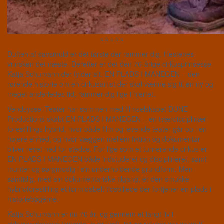
⭐⭐⭐⭐⭐
Duften af savsmuld er det første der rammer dig. Hestenes
vrinsken det næste. Derefter er det den 76-årige cirkusprinsesse
Katja Schumann der fylder alt. EN PLADS I MANEGEN – den
rørende historie om en cirkusartist der skal vænne sig til en ny og
meget anderledes tid, rammer dig lige i hjertet.
Vendsyssel Teater har sammen med filmselskabet DUNE
Productions skabt EN PLADS I MANEGEN – en tværdisciplinær
forestillings hybrid, hvor både film og levende teater går op i en
højere enhed, og hvor væggen mellem fiktion og dokumentar
bliver revet ned for stedse. For lige som et turnerende cirkus er
EN PLADS I MANEGEN både indstuderet og disciplineret, samt
munter og sørgmodig i sin underholdende grundform. Men
samtidig, med sin dokumentariske tilgang, er den smukke
hybridforestilling et formidabelt tidsbillede der fortjener en plads i
historiebøgerne.
Katja Schumann er nu 76 år, og gennem et langt liv i