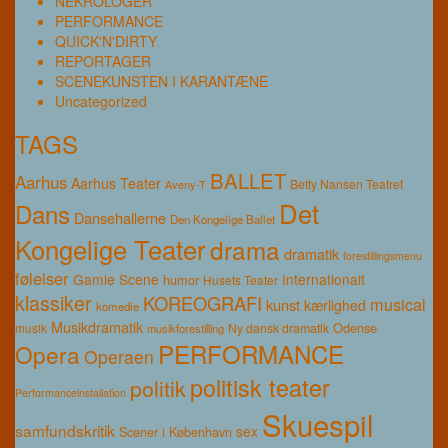
NEKROLOGER
PERFORMANCE
QUICK'N'DIRTY
REPORTAGER
SCENEKUNSTEN I KARANTÆNE
Uncategorized
TAGS
BALLET
Aarhus
Aarhus Teater
Betty Nansen Teatret
Aveny-T
Det
Dans
Dansehallerne
Den Kongelige Ballet
Kongelige Teater
drama
dramatik
forestillingsmenu
følelser
Gamle Scene
Internationalt
humor
Husets Teater
klassiker
KOREOGRAFI
musical
kunst
kærlighed
komedie
Musikdramatik
Odense
musik
Ny dansk dramatik
musikforestilling
PERFORMANCE
Opera
Operaen
politisk teater
politik
Performanceinstallation
Skuespil
samfundskritik
sex
Scener i København