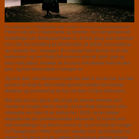
Den unge lærling Liv Papageorgiou Veiler studerer Schumanns gamle cirkuskostumer.
Filmen i sig selv er både barsk og rørende, men det geniale ved
forestillingen på Vendsyssel teater er, at hver gang man svømmer
hen i den fine fortælling på filmlærredet, så dukker menneskerne
op i levende live i manegen. En manege hvor der kun er én der
bestemmer, og hvor Katja Schumanns små nik, blink, lyde og
svirp med pisken, fortæller de tre store cirkusheste hvad de skal
gøre, og hvor deres plads i manegen er.
Og hele tiden ved Schumann hvad der skal til, for det har hun lært
gennem et langt liv, ikke mindst gennem hendes fars strenge
direktiver og overlevering da hun var barn i
Cirkus Schumann.
Men selv om hun gerne ville bruge de samme metoder som
hendes far brugte overfor hende, så kan Katja Schumann ikke
videregive sin viden til sin lærling her i 2025, og det skaber
ærgrelse hos den perfektionistiske cirkusartist. Et forhold som
hele forestillingen (og filmen) emmer af, og et forhold der bringer
Liv Papageorgiou Veiler i spil som værdig med- og modspiller på
scenen. For det er Liv der trækker Schumanns elskede drivhus