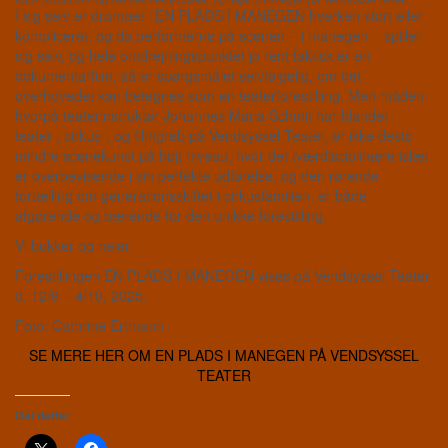
I sig selv er dramaet i EN PLADS I MANEGEN hverken stort eller
kompliceret, og da performerne på scenen – i manegen – spiller
sig selv, og hele omdrejningspunktet jo rent faktisk er en
dokumentarfilm, så er spørgsmålet selvfølgelig, om det
overhovedet kan betegnes som en teaterforestilling. Men måden
hvorpå teaterinstruktør Johannes Maria Schmit har blandet
teater-, cirkus-, og filmgreb på Vendsyssel Teater, er ikke desto
mindre scenekunst på højt niveau, hvor det tværdisciplinære islæt
er overbevisende i sin perfekte udførelse, og den rørende
fortælling om generationsskiftet i cirkusfamilien, er både
afgørende og bærende for den unikke forestilling.
Vi bukker og nejer.
Forestillingen EN PLADS I MANEGEN vises på Vendsyssel Teater
d. 12/9 – 4/10, 2025.
Foto: Cathrine Ertmann
SE MERE HER OM EN PLADS I MANEGEN PÅ VENDSYSSEL
TEATER
Del dette: