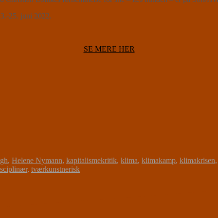
-25. juni 2022.
SE MERE HER
agh
,
Helene Nymann
,
kapitalismekritik
,
klima
,
klimakamp
,
klimakrisen
sciplinær
,
tværkunstnerisk