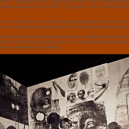
eftermælet – grundessensen i Christian Lollike og Anders Thrue Dj
smukke performance på Sort/Hvid. Til gengæld er den tværkunstnerisk
med ordrer om at smide skoene, tage lyttebøffer på, og ellers lytte
kter, men også for verdens og menneskets udvikling som den har formet 
rne på museet, udstyret med kunstinstallationer af Ferdinand Ahm Kra
ttes verdens udfordringer under lup, hvad enten det er mikroorganism
f verden; menneskets selvopfattelse.