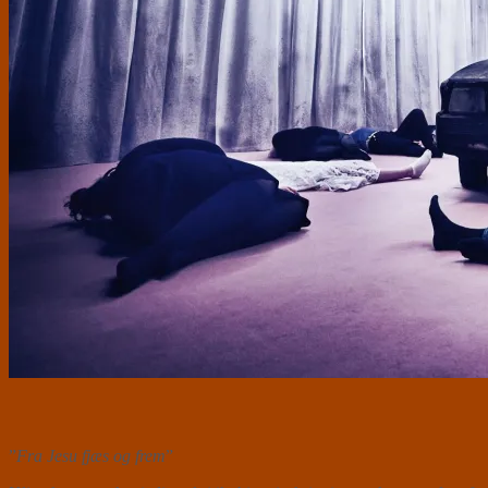
”
Fra Jesu fjæs og frem
”