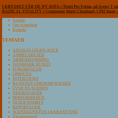
Indlægsnavigation
I KRYDSET FÅR DE NY SOFA // Hotel Pro Forma, på Aveny T 
RADICAL VITALITY // Compagnie Marie Chouinard, CPH Stage, på 
Forside
Om Sceneblog
Kontakt
TEMAER
ANANAS I EGEN JUICE
ANMELDELSER
ARBEJDSVISNING
DANMARK RUNDT
FOROMTALER
I PROCES
INTERVIEWS
KUNSTEN UDENOM SCENEN
LYDE PÅ SCENEN
NEKROLOGER
PERFORMANCE
QUICK'N'DIRTY
REPORTAGER
SCENEKUNSTEN I KARANTÆNE
Uncategorized