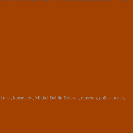
,
kunst
,
kunstværk
,
Mikkel Dahlin Bojesen
,
museum
,
politisk teater
,