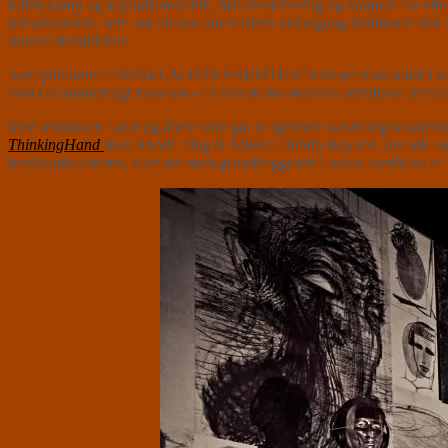
Klimakamp og kapitalismekritik, historieskrivning og kampen for 
provokerende, selv om truslen om verdens undergang dominerer den 
museet formidabel.
Som publikum i MUSEUM FOR FREMTIDEN bliver man holdt i kort snor, 
som i et almindeligt museum – er nervøs for museets udstillede artefa
Med teknikken i øret og åbent sind går vi igennem udstillingslokale
ThinkingHand
med Rhoda Ting & Mikkel Dahlin Bojesen, der alle sæ
fossilkapitalisterne, eller det mest grundlæggende i vores forståelse a