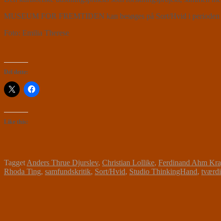
MUSEUM FOR FREMTIDEN kan besøges på Sort/Hvid i perioden 3.
Foto: Emilia Therese
Del dette:
Like this:
Tagget
Anders Thrue Djurslev
,
Christian Lollike
,
Ferdinand Ahm Kr
Rhoda Ting
,
samfundskritik
,
Sort/Hvid
,
Studio ThinkingHand
,
tværdi