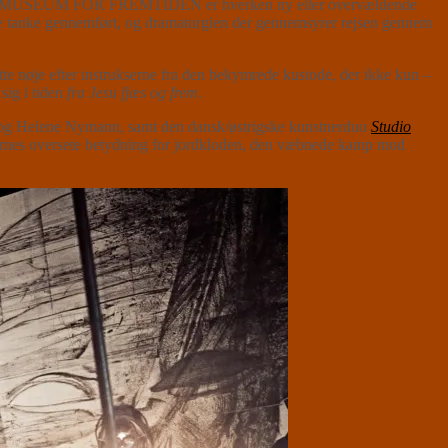
urslevs MUSEUM FOR FREMTIDEN er hverken ny eller overvældende
e tanke gennemført, og dramaturgien der gennemsyrer rejsen gennem
 nøje efter instrukserne fra den bekymrede kustode, der ikke kun –
sig i tiden
fra Jesu fjæs og frem
.
gh og Helene Nymann, samt den dansk/østrigske kunstnerduo
Studio
ernes oversete betydning for jordkloden, den væbnede kamp mod