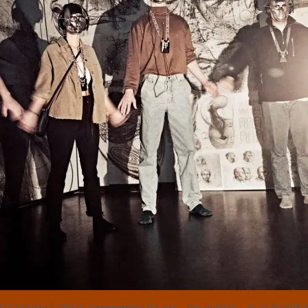
 Christian Lollikes fornemmelse for sne – læs nutiden – er på Sort/Hv