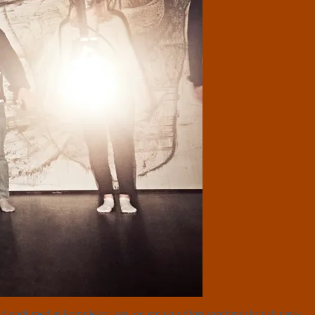
id endt med et komplekst, tæt, og smukt udført samfundskritisk værk.