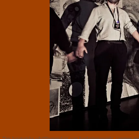
Den kuratoriske udstillingspraksis som forskningsprojekt, sammen med