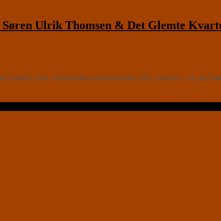
Søren Ulrik Thomsen & Det Glemte Kvart
les som tværæstetisk musikdramatik eller vokaljazz, og om Søren U