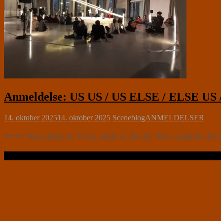
Anmeldelse: US US / US ELSE / ELSE US 
14. oktober 2025
14. oktober 2025
Sceneblog
ANMELDELSER
⭐⭐⭐⭐ Sært, sagde en. Vi går, sagde to, der gik. Wow, sagde de, der bl
Læs videre …