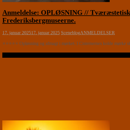
Anmeldelse: OPLØSNING // Tværæstetisk 
Frederiksbergmuseerne.
17. januar 2025
17. januar 2025
Sceneblog
ANMELDELSER
⭐⭐⭐⭐⭐ Opløsning og afmagt i mørket. I Cisternernes kolde mørke skab
Læs videre …