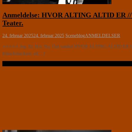
Anmeldelse: HVOR ALTING ALTID ER // 
Teater.
24. februar 2025
24. februar 2025
Sceneblog
ANMELDELSER
⭐⭐⭐⭐⭐ Jeg. Er. Her. Nu. Om værket HVOR ALTING ALTID ER bør omta
feinschmeckere, er[…]
Læs videre …