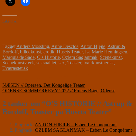
Like this:
Tagget
Anders Mossling
,
Anne Desclos
,
Anton Hjejle
,
Astrup &
Bordoff
,
billedkunst
,
erotik
,
Husets Teater
,
Isa Marie Henningsen
,
Marquis de Sade
,
O's Historie
,
Özlem Saglanmak
,
Scenekunst
,
Scenekunstværk
,
seksualitet
,
sex
,
Toaster
,
tværkunstnerisk
,
Tværæstetisk
Indlægsnavigation
NÆSEN // Operaen, Det Kongelige Teater
ODENSE SOMMERREVY 2022 // Fruens Bøge, Odense
2 tanker om “
O’S HISTORIE // Astrup &
Bordoff, Toaster på Husets Teater
”
Pingback:
ANTON HJEJLE – Esben Le Conquérant
Pingback:
ÖZLEM SAGLANMAK – Esben Le Conquérant