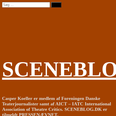
Videre
Søg
til
efter:
indhold
SCENEBL
Casper Koeller er medlem af Foreningen Danske
Teaterjournalister samt af AICT – IATC International
Association of Theatre Critics. SCENEBLOG.DK er
tilmeldt PRESSENÆVNET.