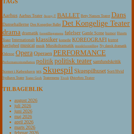
TAGS
Dans
BALLET
Aarhus
Aarhus Teater
Betty Nansen Teatret
Aveny-T
Det Kongelige Teater
Dansehallerne
Den Kongelige Ballet
drama
følelser
dramatik
Gamle Scene
humor
Husets
forestillingsmenu
klassiker
KOREOGRAFI
kunst
Internationalt
Teater
komedie
musical
Musikdramatik
kærlighed
Ny dansk dramatik
musik
musikforestilling
PERFORMANCE
Opera
Operaen
Odense
politisk teater
politik
samfundskritik
Performanceinstallation
Skuespil
Skuespilhuset
sex
Sort/Hvid
Scener i København
Østerbro Teater
Sydhavn Teater
Teatermenu
Teater Grob
Tivoli
TILBAGEBLIK
august 2026
juli 2026
juni 2026
maj 2026
april 2026
marts 2026
februar 2026