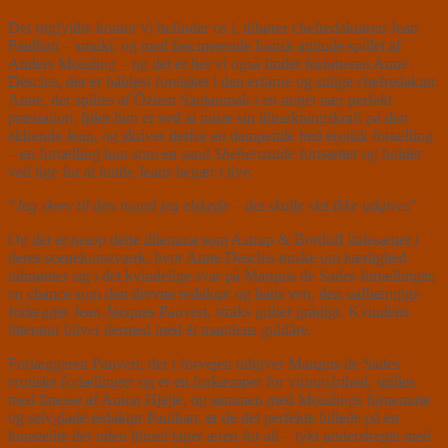
Det røgfyldte kontor vi befinder os i, tilhører chefredaktøren Jean
Paulhan – smukt, og med fascinerende fransk attitude spillet af
Anders Mossling – og det er her vi også finder forfatteren Anne
Desclos, der er håbløst forelsket i den erfarne og stilige chefredaktør.
Anne, der spilles af Özlem Saglanmak i en noget nær perfekt
præstation, føler hun er ved at miste sin tiltrækningskraft på den
aldrende Jean, og skriver derfor en dampende hed erotisk fortælling
– en fortælling hun som en sand
Sheherazade
fortsætter og holder
ved lige for at holde Jeans begær i live.
”
Jeg skrev til den mand jeg elskede – det skulle slet ikke udgives
”
Og det er netop dette dilemma som Astrup & Bordoff italesætter i
deres scenekunstværk, hvor Anne Desclos ønske om kærlighed
udmønter sig i det kvindelige svar på Marquis de Sades fortællinger,
en chance som den drevne redaktør og hans ven, den uafhængige
forlægger Jean-Jacques Pauvert, straks griber grådigt. Kvindens
litteratur bliver dermed med ét mandens guldåre.
Forlæggeren Pauvert, der i forvejen udgiver Marquis de Sades
erotiske fortællinger og er en forkæmper for ytringsfrihed, spilles
med finesse af Anton Hjejle, og sammen med Mosslings fornemme
og selvglade redaktør Paulhan, er de det perfekte billede på en
kunstelite der uden blusel tager æren for alt – tykt understreget med