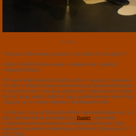
⭐⭐⭐⭐
”
Jeg skrev til den mand jeg elskede – det skulle slet ikke udgives
”
Astrup & Bordoffs metaerotiske scenekunstværk excellerer i
fængende tableauer.
På Husets Teater kan man for tiden opleve et særsyn, for den scene
der oftest rent fysisk fremstår med en stram og minimalistisk tilgang
til det skrevne ord, er for tiden udrustet med relikvier fra en svunden
tid, med tunge møbler, stabler af bøger, guldindrammede malerier på
væggene og en rustning i hjørnet af det tilrøgede kontor.
For Kirsten Astrup og Maria Bordoff har taget udfordringen op, og i
regi af den kuraterede gæstespilsscene
Toaster
, præsenterer
kunstnerduoen et fascinerende scenedokument på Husets Teater,
med deres metaerotiske fortælling om tilblivelsen af klassikeren O’S
HISTORIE.