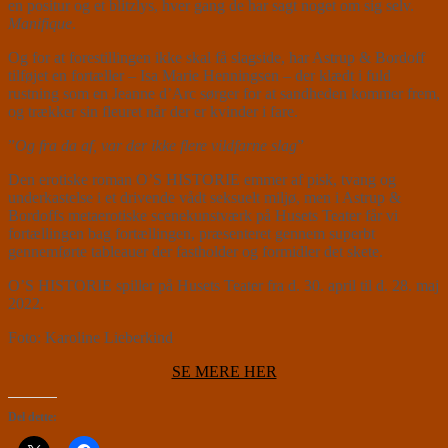
en positur og et blitzlys, hver gang de har sagt noget om sig selv.
Manifique
.
Og for at forestillingen ikke skal få slagside, har Astrup & Bordoff
tilføjet en fortæller – Isa Marie Henningsen – der klædt i fuld
rustning som en Jeanne d’Arc sørger for at sandheden kommer frem,
og trækker sin fleuret når der er kvinder i fare.
”
Og fra da af, var der ikke flere vildfarne slag
”
Den erotiske roman O’S HISTORIE emmer af pisk, tvang og
underkastelse i et drivende vådt seksuelt miljø, men i Astrup &
Bordoffs metaerotiske scenekunstværk på Husets Teater får vi
fortællingen bag fortællingen, præsenteret gennem superbt
gennemførte tableauer der fastholder og formidler det skete.
O’S HISTORIE spiller på Husets Teater fra d. 30. april til d. 28. maj
2022.
Foto: Karoline Lieberkind
SE MERE HER
Del dette: