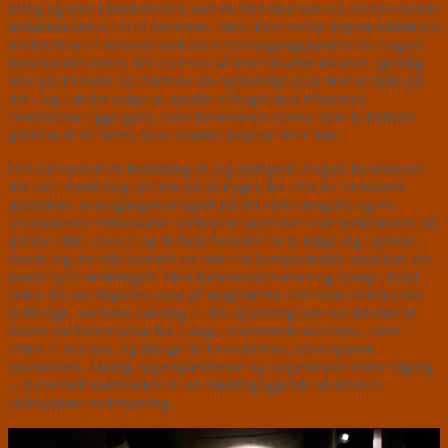
klang og tone i instrumentet, som nu blot stod som en overbevisende
forfaldsskulptur i et af rummene. Men det er netop drypstensklimaets
nedbrydelse af klaveret som har været udgangspunktet for August
Rosenbaums toner, der efter han så hvor smadret klaveret egentlig
blev på det halve år, ændrede sin oprindelige plan med at spille på
det – og i stedet valgte at opstille et flygel med tilhørende
elektroniske aggregater, hvor Rosenbaum kunne styre lydbilledet
gennem de tre timer, hvor forløbet loopede hver time.
Det var næsten en forløsning da jeg opdagede August Rosenbaum
der sad i mørket og spillede på sit flygel, for efter Ea Verdoners
dystopiske undergangskoreografi på det våde stengulv, og en
overraskende videoskærm mellem to søjler der viste performeren stå
ganske stille, men af og til dreje hovedet for at kigge dig i øjnene,
troede jeg der ville komme en form for kompositorisk smukhed, der
kunne løfte stemningen. Men Rosenbaums toner og klange, hvad
enten det var fingrenes dans på tangenterne eller hans elektroniske
lyddesign, var hans tolkning af den opløsning som det føromtalte
klaver var blevet udsat for. Lange, momentvis skærende, toner,
afløst af staccato, og tilbage til det dvælende, halvt opløste
toneunivers. Modig, superspændende og eksperimenterende tilgang
– at overlade taktstokken til de omkringliggende strukturers
skånselsløse nedbrydning.