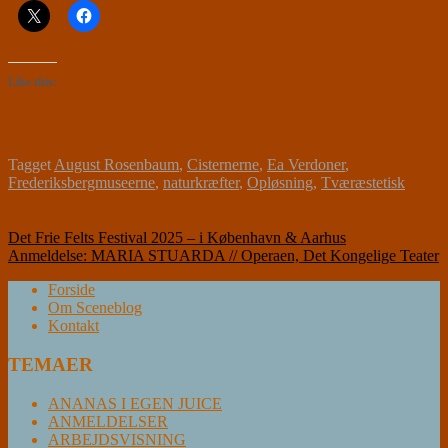
Like this:
Tagget
August Rosenbaum
,
Cisternerne
,
Ea Verdoner
,
Frederiksbergmuseerne
,
naturkræfter
,
Opløsning
,
Tværæstetisk
Indlægsnavigation
Det Frie Felts Festival 2025 – i København & Aarhus
Anmeldelse: MARIA STUARDA // Operaen, Det Kongelige Teater
Forside
Om Sceneblog
Kontakt
TEMAER
ANANAS I EGEN JUICE
ANMELDELSER
ARBEJDSVISNING