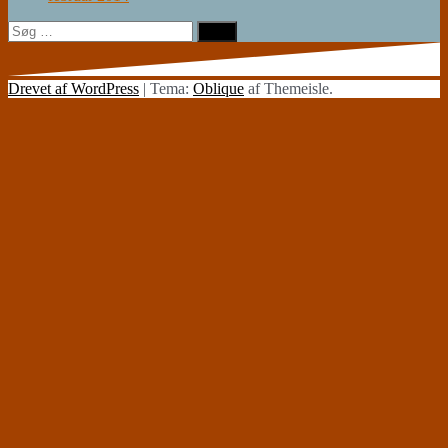
Søg
efter:
Drevet af WordPress
|
Tema:
Oblique
af Themeisle.