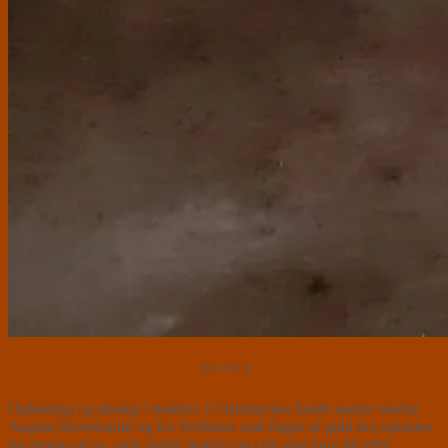
⭐⭐⭐⭐⭐
Opløsning og afmagt i mørket. I Cisternernes kolde mørke skabte
August Rosenbaum og Ea Verdoner små flager af guld der opløstes
for øjnene af os, men stadig dukker op i dit sind lang tid efter.