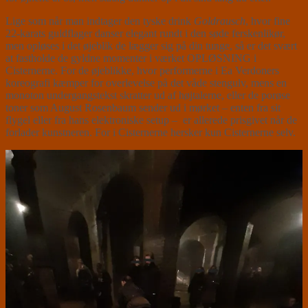
Lige som når man indtager den tyske drink
Goldrausch
, hvor fine
22-karats guldflager danser elegant rundt i den søde ferskenlikør,
men opløses i det øjeblik de lægger sig på din tunge, så er det svært
at fastholde de gyldne momenter i værket OPLØSNING i
Cisternerne. For de øjeblikke, hvor performerne i Ea Verdoners
koreografi kæmper for overlevelse på det våde stengulv, mens en
monoton undergangstekst skratter ud af højtalerne, eller de porøse
toner som August Rosenbaum sender ud i mørket – enten fra sit
flygel eller fra hans elektroniske setup – er allerede prisgivet når de
forlader kunstneren. For i Cisternerne hersker kun Cisternerne selv.