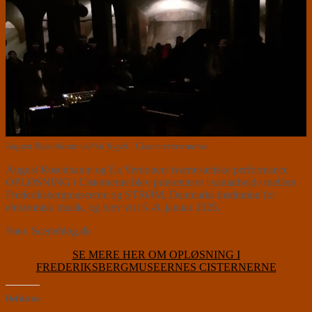
August Rosenbaum ved sit flygel i Cisternernes mørke.
August Rosenbaum og Ea Verdoners tværæstetiske performance
OPLØSNING i Cisternerne blev præsenteret i samarbejde mellem
Frederiksbergmuseerne og STRØM, Danmarks institution for
elektronisk musik, og blev vist 5.-8. januar 2025.
Foto: Sceneblog.dk
SE MERE HER OM OPLØSNING I
FREDERIKSBERGMUSEERNES CISTERNERNE
Del dette: