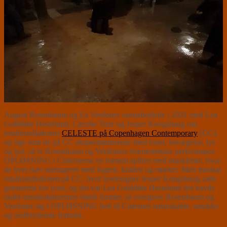
August Rosenbaum og Ea Verdoner samarbejdede i 2021 med Lea
Guldditte Hestelund, Cæcilie Trier og Jesper Kongshaug om
totalinstallationen
CELESTE på Copenhagen Contemporary
(CC),
og lige som de på CC eksperimenterede med toner, bevægelse, lys
og lyd, så er Rosenbaum og Verdoners tværæstetiske performance
OPLØSNING i Cisternerne en fornem spillen med musklerne, hvor
de hver især interagerer med fugten, kulden og mørket. Men modsat
totalinstallationen på CC, hvor lysdesigner Jesper Kongshaug satte
grænserne for lyset, og det var Lea Guldditte Hestelund der havde
skabt stenskulpturernes bløde former, så overgiver Rosenbaum og
Verdoner sig i OPLØSNING helt til Cisternes naturskabte, smukke
og nedbrydende forhold.