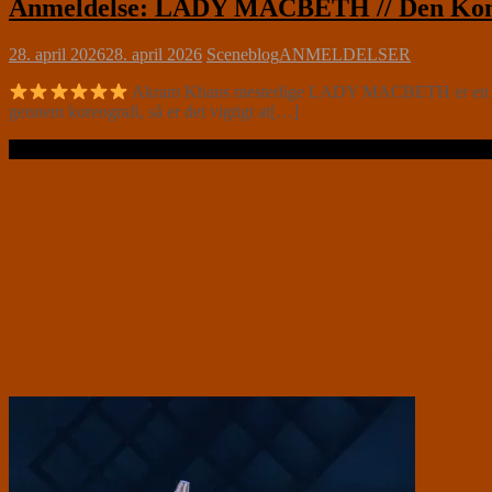
Anmeldelse: LADY MACBETH // Den Kongeli
28. april 2026
28. april 2026
Sceneblog
ANMELDELSER
Akram Khans mesterlige LADY MACBETH er en kraftfu
gennem koreografi, så er det vigtigt at[…]
Læs videre …