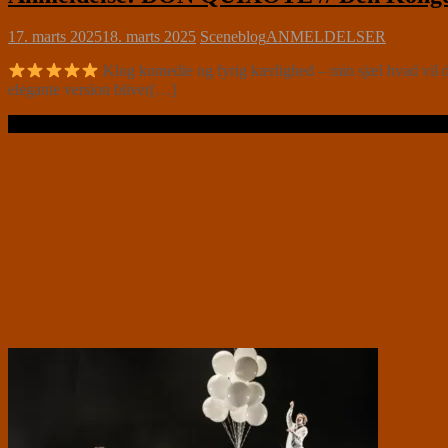
17. marts 2025
18. marts 2025
Sceneblog
ANMELDELSER
Klog komedie og fyrig kærlighed – min sjæl hvad vil 
elegante version bliver[…]
Læs videre …