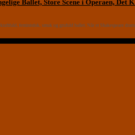
ge Ballet, Store Scene i Operaen, Det Ko
ld, feministisk, smuk og grufuld ballet. Når et Shakespeare drama s