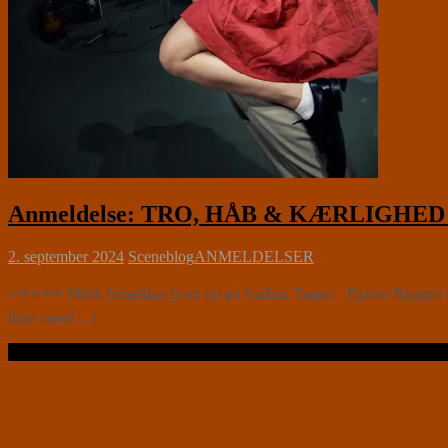
Anmeldelse: TRO, HÅB & KÆRLIGHED //
2. september 2024
Sceneblog
ANMELDELSER
⭐⭐⭐⭐⭐ Mørk fortælling lyser op på Aarhus Teater. Bjarne Reuters ung
ikke være[…]
Læs videre …