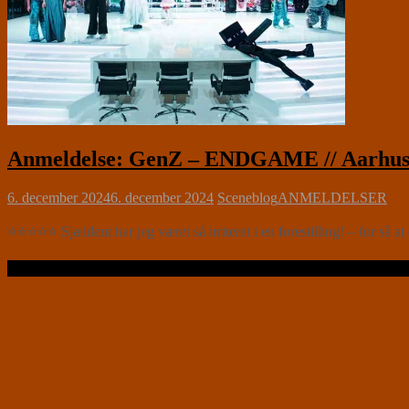
Anmeldelse: GenZ – ENDGAME // Aarhus T
6. december 2024
6. december 2024
Sceneblog
ANMELDELSER
⭐⭐⭐⭐⭐ Sjældent har jeg været så irriteret i en forestilling! – for så a
Læs videre …