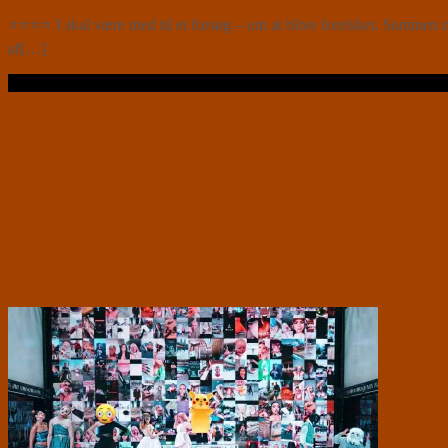
⭐⭐⭐⭐ I skal være med til et forsøg – om at blive forelsket. Samme
af[…]
Læs videre …