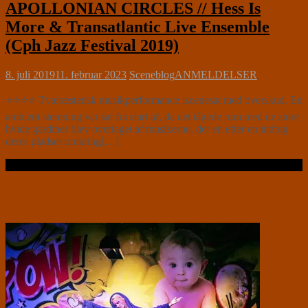
APOLLONIAN CIRCLES // Hess Is
More & Transatlantic Live Ensemble
(Cph Jazz Festival 2019)
8. juli 2019
11. februar 2023
Sceneblog
ANMELDELSER
⭐⭐⭐⭐ Tværæstetisk musikperformance iscenesat med overskud. En
ambient stemning var sat fra start af, da det tågede rum med de store
hvide gardiner blev overtaget af musikerne, der en efter en indtog
deres pladser omkring[…]
Læs videre …