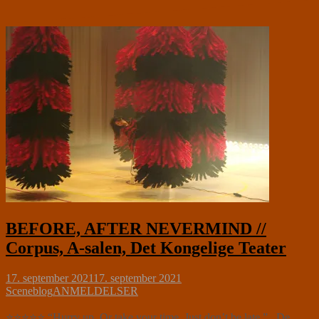
BEFORE, AFTER NEVERMIND //
Corpus, A-salen, Det Kongelige Teater
17. september 2021
17. september 2021
Sceneblog
ANMELDELSER
⭐⭐⭐⭐⭐ “Hurry up. Or take your time. Just don’t be late.” De