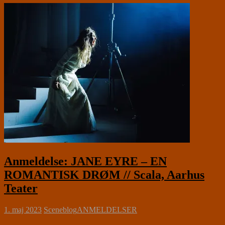
Anmeldelse: JANE EYRE – EN
ROMANTISK DRØM // Scala, Aarhus
Teater
1. maj 2023
Sceneblog
ANMELDELSER