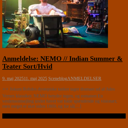
Anmeldelse: NEMO // Indian Summer &
Teater Sort/Hvid
9. maj 2025
11. maj 2025
Sceneblog
ANMELDELSER
⭐⭐ Jokum Rohdes dystopiske tanker tager dramaet ud af Jules
Vernes klassiker. NEMO betyder ingen, og romanen En
verdensomsejling under havet var både spændende og visionær,
men meget er sket siden 1869, og for så[…]
Læs videre …