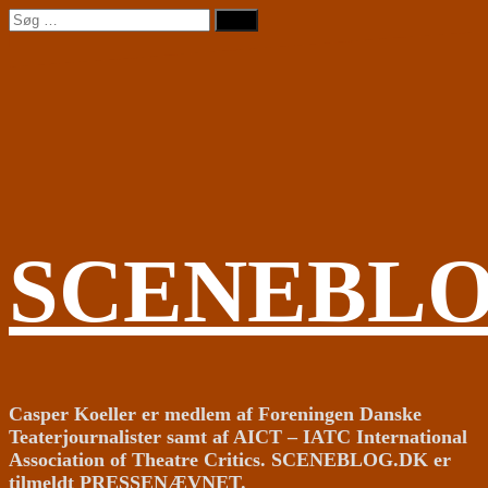
Videre
Søg
til
efter:
indhold
SCENEBL
Casper Koeller er medlem af Foreningen Danske
Teaterjournalister samt af AICT – IATC International
Association of Theatre Critics. SCENEBLOG.DK er
tilmeldt PRESSENÆVNET.