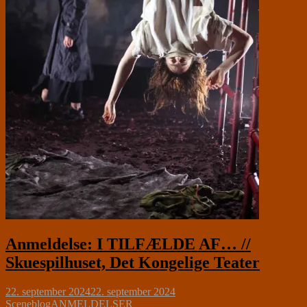
Anmeldelse: I TILFÆLDE AF… //
Skuespilhuset, Det Kongelige Teater
22. september 2024
22. september 2024
Sceneblog
ANMELDELSER