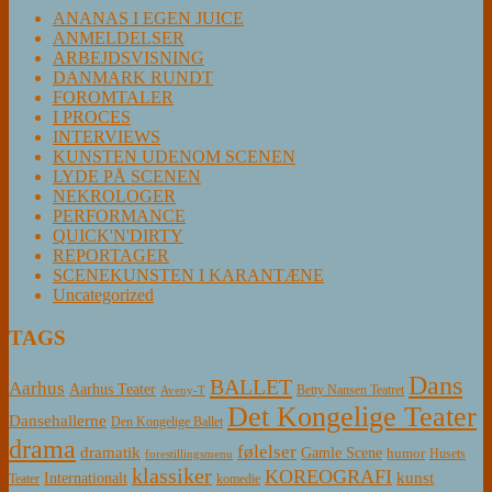
ANANAS I EGEN JUICE
ANMELDELSER
ARBEJDSVISNING
DANMARK RUNDT
FOROMTALER
I PROCES
INTERVIEWS
KUNSTEN UDENOM SCENEN
LYDE PÅ SCENEN
NEKROLOGER
PERFORMANCE
QUICK'N'DIRTY
REPORTAGER
SCENEKUNSTEN I KARANTÆNE
Uncategorized
TAGS
Dans
BALLET
Aarhus
Aarhus Teater
Betty Nansen Teatret
Aveny-T
Det Kongelige Teater
Dansehallerne
Den Kongelige Ballet
drama
følelser
dramatik
Gamle Scene
humor
Husets
forestillingsmenu
klassiker
KOREOGRAFI
kunst
Internationalt
Teater
komedie