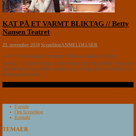
KAT PÅ ET VARMT BLIKTAG // Betty
Nansen Teatret
21. november 2018
Sceneblog
ANMELDELSER
⭐⭐⭐⭐⭐ Outstanding Tennessee Williams klassiker på Betty
Nansen. 13 tusind hektar af den fedeste jord! Big Daddy Pollitt ved
godt hvad han har skrabet sammen, og ved lige præcis hvordan alle
omkring ham lyver[…]
Læs videre …
Forside
Om Sceneblog
Kontakt
TEMAER