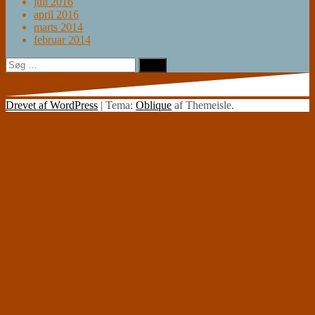
juli 2016
april 2016
marts 2014
februar 2014
Søg
efter:
Drevet af WordPress
|
Tema:
Oblique
af Themeisle.