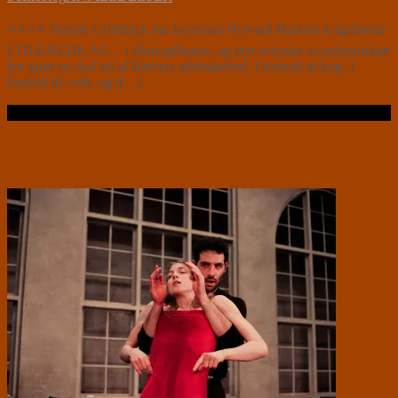
⭐⭐⭐⭐ Henrik Grimbäck har iscenesat Howard Barkers krigsdrama
I TILFÆLDE AF… i Skuespilhuset, og den svenske sceneinstruktør
har gjort en dyd ud af Barkers nådesløshed. I forhold til krig. I
forhold til vold, og i[…]
Læs videre …