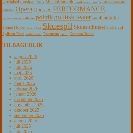
musical
Musikdramatik
kærlighed
Ny dansk dramatik
musik
musikforestilling
PERFORMANCE
Opera
Operaen
Odense
politisk teater
politik
samfundskritik
Performanceinstallation
Skuespil
Skuespilhuset
sex
Sort/Hvid
Scener i København
Østerbro Teater
Sydhavn Teater
Teatermenu
Teater Grob
Tivoli
TILBAGEBLIK
august 2026
juli 2026
juni 2026
maj 2026
april 2026
marts 2026
februar 2026
januar 2026
december 2025
november 2025
oktober 2025
september 2025
august 2025
juli 2025
juni 2025