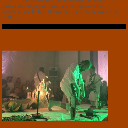
lokkede med ørepropper i baren, men vi nøjedes med to
Dark’n’Stormy, for både Nirvana og Corpus har for meget stil til
bare[…]
Læs videre …