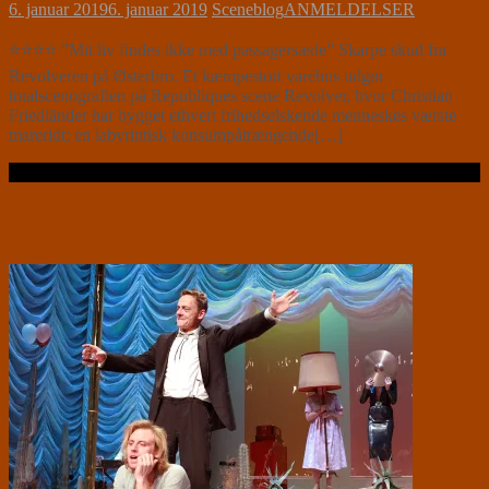
6. januar 2019
6. januar 2019
Sceneblog
ANMELDELSER
⭐⭐⭐⭐ ”Mit liv findes ikke med passagersæde” Skarpe skud fra
Revolveren på Østerbro. Et kæmpestort varehus udgør
totalscenografien på Republiques scene Revolver, hvor Christian
Friedländer har bygget ethvert frihedselskende menneskes værste
mareridt; en labyrintisk konsumpåtrængende[…]
Læs videre …