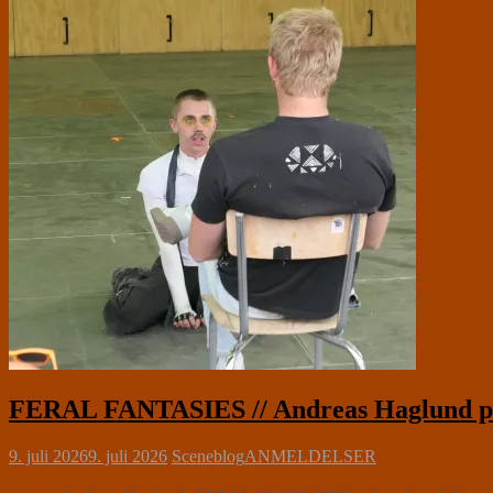
FERAL FANTASIES // Andreas Haglund på P
9. juli 2026
9. juli 2026
Sceneblog
ANMELDELSER