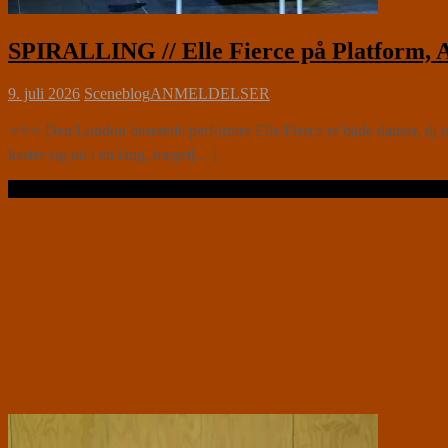
SPIRALLING // Elle Fierce på Platform, A
9. juli 2026
Sceneblog
ANMELDELSER
⭐⭐⭐ Den London baserede performer Elle Fierce er både danser, dj o
kaster sig ud i en lang, meget[…]
Læs videre …