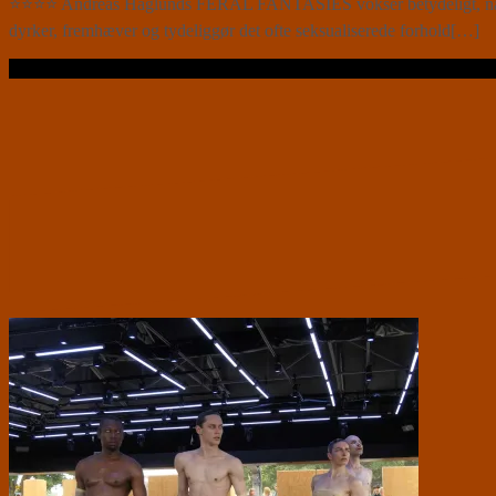
⭐⭐⭐⭐ Andreas Haglunds FERAL FANTASIES vokser betydeligt, når vær
dyrker, fremhæver og tydeliggør det ofte seksualiserede forhold[…]
Læs videre …