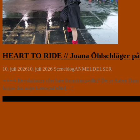
HEART TO RIDE // Joana Öhlschläger på P
10. juli 2026
10. juli 2026
Sceneblog
ANMELDELSER
⭐⭐⭐⭐ Revolutionær eller bare forandringsvillig? Det er Aaben Dans i
kigger den unge koreograf efter[…]
Læs videre …