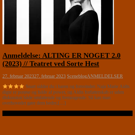
Anmeldelse: ALTING ER NOGET 2.0
(2023) // Teatret ved Sorte Hest
27. februar 2023
27. februar 2023
Sceneblog
ANMELDELSER
Snart sidder du i baren og forsvinder. Naja Marie Aidts
digte er porøse og fulde af power, og Aidts forfatterskab er uden
diskussion både omfattende og fremragende. Så kan man
overhovedet gøre dem bedre,[…]
Læs videre …