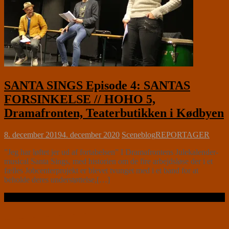
SANTA SINGS Episode 4: SANTAS
FORSINKELSE // HOHO 5,
Dramafronten, Teaterbutikken i Kødbyen
8. december 2019
4. december 2020
Sceneblog
REPORTAGER
”Jeg har løftet jer ud af fortabelsen” I Dramafrontens Julekalender-
musical Santa Sings, med historien om de fire arbejdsløse der i et
fælles Jobcenterprojekt er blevet tvunget med i et band for at
beholde deres understøttelse,[…]
Læs videre …