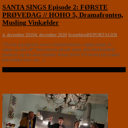
SANTA SINGS Episode 2: FØRSTE
PRØVEDAG // HOHO 5, Dramafronten,
Musling Vinkælder
4. december 2019
4. december 2020
Sceneblog
REPORTAGER
”Nu har jeg ligesom været i musikbranchen i rigtig mange år –
sådan on and off” Jobcenterets private aktør, den selvbestaltede
producer og has-been musiker Klaus (Peter Flyvholm) har rykket
hele holdet ned i en[…]
Læs videre …