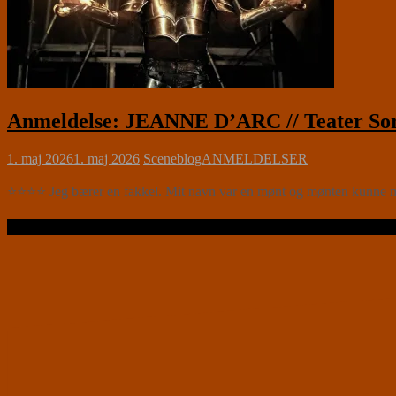
Anmeldelse: JEANNE D’ARC // Teater So
1. maj 2026
1. maj 2026
Sceneblog
ANMELDELSER
⭐⭐⭐⭐ Jeg bærer en fakkel. Mit navn var en mønt og mønten kunne man h
Læs videre …