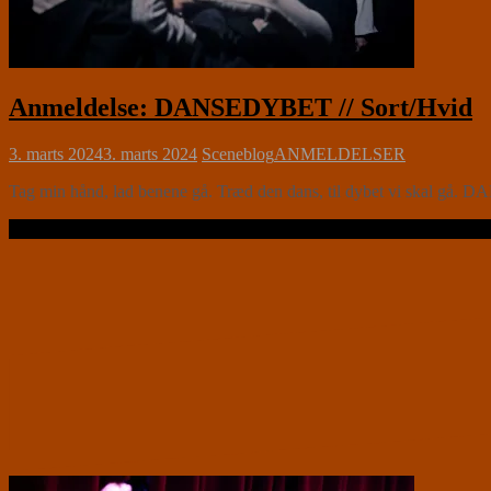
Anmeldelse: DANSEDYBET // Sort/Hvid
3. marts 2024
3. marts 2024
Sceneblog
ANMELDELSER
Tag min hånd, lad benene gå. Træd den dans, til dybet vi skal gå. DAN
Læs videre …