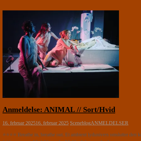
Anmeldelse: ANIMAL // Sort/Hvid
16. februar 2025
16. februar 2025
Sceneblog
ANMELDELSER
⭐⭐⭐⭐ Breathe in, breathe out. Et ambient lydunivers omslutter den kri