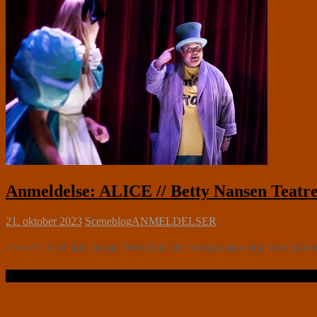
Anmeldelse: ALICE // Betty Nansen Teatre
21. oktober 2023
Sceneblog
ANMELDELSER
⭐⭐⭐⭐⭐ Vær ikke bange. Men hvis der er noget man skal være når man 
Læs videre …