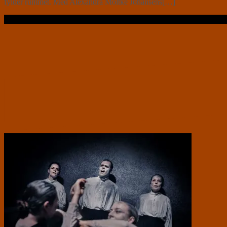
fylder rummet. Med Alexandra Moltke Johansens[…]
Læs videre …