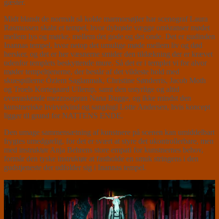
gæster.
Midt blandt de normalt så kolde marmorsøjler har scenograf Laura
Rasmussen skabt et tempel, hvor dybrøde vægge omkranser mødet
mellem lys og mørke, mellem det gode og det onde. Det er gudinden
Inannas tempel, hvor netop det umulige møde mellem liv og død
hersker, og det er her væsnerne smider den tildækning der er krævet
udenfor templets beskyttende mure. Så det er i templet vi for alvor
møder tempeltjenerne, der består af det vildeste hold med
skuespillerne Özlem Saglanmak, Christine Sønderris, Jacob Moth
og Troels Kortegaard Ullerup, samt den ustyrlige og altid
overraskende mezzosopran Nana Bugge, og ikke mindst den
kunstneriske hvirvelvind og sangfugl Lotte Andersen, hvis koncept
ligger til grund for NATTENS ENDE.
Den umage sammensætning af kunstnere på scenen kan umiddelbart
frygtes umedgørlig, for det er svært at styre det ukontrollerbare, men
med instruktør Anja Behrens store empati for kunstnernes behov,
formår den tyske instruktør at fastholde en smuk stringens i den
gudstjeneste der udfolder sig i Inannas tempel.