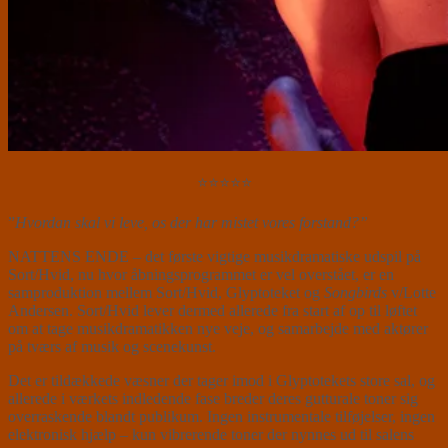
⭐⭐⭐⭐⭐
”
Hvordan skal vi leve, os der har mistet vores forstand?”
NATTENS ENDE – det første vigtige musikdramatiske udspil på
Sort/Hvid, nu hvor åbningsprogrammet er vel overstået, er en
samproduktion mellem Sort/Hvid, Glyptoteket og
Songbirds
v/Lotte
Andersen. Sort/Hvid lever dermed allerede fra start af op til løftet
om at tage musikdramatikken nye veje, og samarbejde med aktører
på tværs af musik og scenekunst.
Det er tildækkede væsner der tager imod i Glyptotekets store sal, og
allerede i værkets indledende fase breder deres gutturale toner sig
overraskende blandt publikum. Ingen instrumentale tilføjelser, ingen
elektronisk hjælp – kun vibrerende toner der nynnes ud til salens