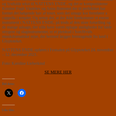
og lystfulde tekst til NATTENS ENDE, og det er komponisterne
Kirstine Fogh Vindelev og Anna Brønsted der til perfektion har
formet det bølgende hav af toner, som det umage kor fremfører a
cappella i templet. Og netop det, at der ikke forekommer et eneste
instrument i NATTENS ENDE, på trods af den store fortælling og
de mange udsagn, der ville have været oplagte muligheder for både
strygere og slaginstrumenter, er et pletskud i Sort/Hvids
musikdramatiske rejse, der hermed lægger fremragende fra land i
Glyptoteket.
NATTENS ENDE opføres i Festsalen på Glyptoteket 24. november
– 12. december 2021.
Foto: Karoline Lieberkind
SE MERE HER
Del dette:
Like this: