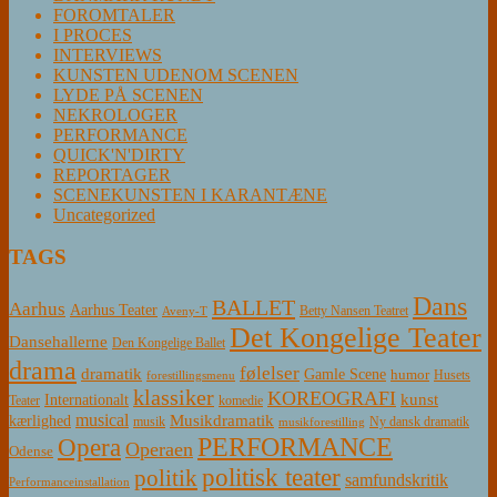
FOROMTALER
I PROCES
INTERVIEWS
KUNSTEN UDENOM SCENEN
LYDE PÅ SCENEN
NEKROLOGER
PERFORMANCE
QUICK'N'DIRTY
REPORTAGER
SCENEKUNSTEN I KARANTÆNE
Uncategorized
TAGS
Dans
BALLET
Aarhus
Aarhus Teater
Betty Nansen Teatret
Aveny-T
Det Kongelige Teater
Dansehallerne
Den Kongelige Ballet
drama
følelser
dramatik
Gamle Scene
humor
Husets
forestillingsmenu
klassiker
KOREOGRAFI
kunst
Internationalt
Teater
komedie
musical
Musikdramatik
kærlighed
Ny dansk dramatik
musik
musikforestilling
PERFORMANCE
Opera
Operaen
Odense
politisk teater
politik
samfundskritik
Performanceinstallation