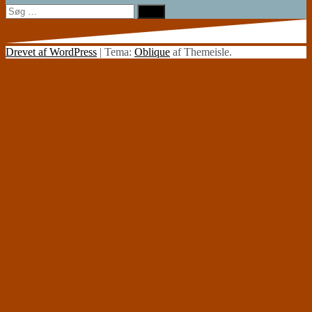
Søg
efter:
Drevet af WordPress
|
Tema:
Oblique
af Themeisle.