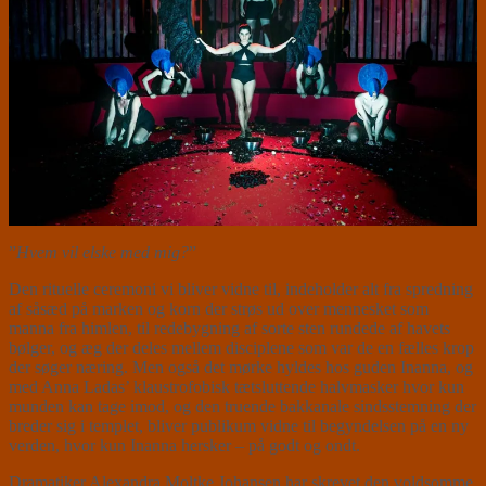
”
Hvem vil elske med mig?
”
Den rituelle ceremoni vi bliver vidne til, indeholder alt fra spredning
af såsæd på marken og korn der strøs ud over mennesket som
manna fra himlen, til redebygning af sorte sten rundede af havets
bølger, og æg der deles mellem disciplene som var de en fælles krop
der søger næring. Men også det mørke hyldes hos guden Inanna, og
med Anna Ladas’ klaustrofobisk tætsluttende halvmasker hvor kun
munden kan tage imod, og den truende bakkanale sindsstemning der
breder sig i templet, bliver publikum vidne til begyndelsen på en ny
verden, hvor kun Inanna hersker – på godt og ondt.
Dramatiker Alexandra Moltke Johansen har skrevet den voldsomme