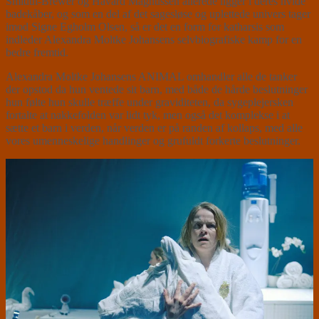
Smidth-Brewer og Hávard Magnussen allerede ligger i deres hvide
badekåber, og som en del af det sagesløse og uplettede univers tager
imod Signe Egholm Olsen, så er det en form for katharsis som
indleder Alexandra Moltke Johansens selvbiografiske kamp for en
bedre fremtid.
Alexandra Moltke Johansens ANIMAL omhandler alle de tanker
der opstod da hun ventede sit barn, med både de hårde beslutninger
hun følte hun skulle træffe under graviditeten, da sygeplejersken
fortalte at nakkefolden var lidt tyk, men også det komplekse i at
sætte et barn i verden, når verden er på randen af kollaps, med alle
vores umenneskelige handlinger og grufuldt forkerte beslutninger.