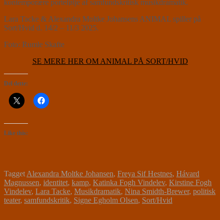
kontemporære portefølje af samfundskritisk musikdramatik.
Lara Tacke & Alexandra Moltke Johansens ANIMAL spiller på
Sort/Hvid d. 14/2 – 11/3 2025.
Foto: Rumle Skafte
SE MERE HER OM ANIMAL PÅ SORT/HVID
Del dette:
Like this:
Tagget
Alexandra Moltke Johansen
,
Freya Sif Hestnes
,
Hávard
Magnussen
,
identitet
,
kamp
,
Katinka Fogh Vindelev
,
Kirstine Fogh
Vindelev
,
Lara Tacke
,
Musikdramatik
,
Nina Smidth-Brewer
,
politisk
teater
,
samfundskritik
,
Signe Egholm Olsen
,
Sort/Hvid