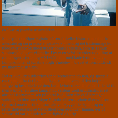
En klump af genetiske misforståelser.
Skuespilleren Signe Egholm Olsen fortæller historien med al sin
intensitet og sin præcise empatiske kunnen, og det trestemmige kor
både overtager og understreger pointer i teksten, som de i smuk
samhørighed giver ekstra liv. Det er en velskabt videreudvikling af
monologens styrke, og ANIMAL er – med både lydunivers og
kompositioner af Kirstine Fogh Vindelev – blevet et formfuldendt
musikdramatisk værk.
Det er ikke uden udfordringer at iscenesætte teksten, og specielt
overgangen fra det hvide, uskyldsrene univers, til den kulørte,
farlige og bespottede verden, hvor kvinden ikke bare kan lade stå til,
men kæmper en ulige kamp mod verdens uretfærdigheder, er ret
abrupt i iscenesættelsen på Sort/Hvid. Men når vi så har taget
springet, så blomstrer Signe Egholm Olsens kvinde til et voldsomt
dyr med moderinstinktet som altoverskyggende skjold, og en
retfærdighedssans og bevidsthed som gudinden Inanna, der på
samme tid var gudinde for kærlighed og krig.