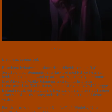
⭐⭐⭐⭐
Breathe in, breathe out
.
Et ambient lydunivers omslutter den kridhvide scenografi på
Sort/Hvid, hvor stemningen af tyrkisk bad med lyd- og lysterapi,
hvide liljer, samt kildevand og ansigtsmassageruller fylder rummet.
Med Alexandra Moltke Johansens tekst som forlæg, lader
iscenesætter Lara Tacke sit musikdramatiske værk ANIMAL lægge
fra land i et uskyldsrent univers, hvor scenografen Freya Sif Hestnes
sætter sin eskapistiske streg under det rene og det rigtige i denne
verden.
For når de tre smukke stemmer Katinka Fogh Vindelev, Nina