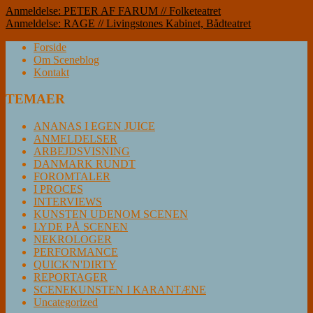
Indlægsnavigation
Anmeldelse: PETER AF FARUM // Folketeatret
Anmeldelse: RAGE // Livingstones Kabinet, Bådteatret
Forside
Om Sceneblog
Kontakt
TEMAER
ANANAS I EGEN JUICE
ANMELDELSER
ARBEJDSVISNING
DANMARK RUNDT
FOROMTALER
I PROCES
INTERVIEWS
KUNSTEN UDENOM SCENEN
LYDE PÅ SCENEN
NEKROLOGER
PERFORMANCE
QUICK'N'DIRTY
REPORTAGER
SCENEKUNSTEN I KARANTÆNE
Uncategorized