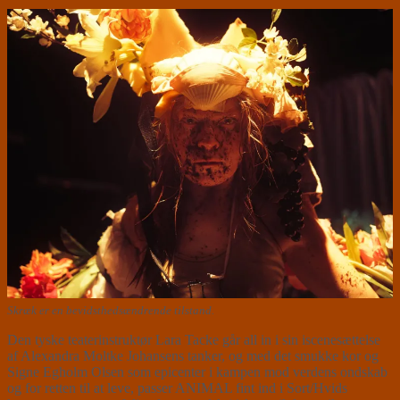
Skræk er en bevidsthedsændrende tilstand.
Den tyske teaterinstruktør Lara Tacke går all in i sin iscenesættelse
af Alexandra Moltke Johansens tanker, og med det smukke kor og
Signe Egholm Olsen som epicenter i kampen mod verdens ondskab
og for retten til at leve, passer ANIMAL fint ind i Sort/Hvids