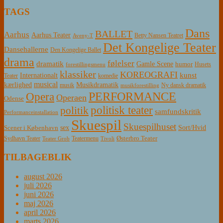
TAGS
Dans
BALLET
Aarhus
Aarhus Teater
Betty Nansen Teatret
Aveny-T
Det Kongelige Teater
Dansehallerne
Den Kongelige Ballet
drama
følelser
dramatik
Gamle Scene
humor
Husets
forestillingsmenu
klassiker
KOREOGRAFI
kunst
Internationalt
Teater
komedie
musical
Musikdramatik
kærlighed
Ny dansk dramatik
musik
musikforestilling
PERFORMANCE
Opera
Operaen
Odense
politisk teater
politik
samfundskritik
Performanceinstallation
Skuespil
Skuespilhuset
sex
Sort/Hvid
Scener i København
Østerbro Teater
Sydhavn Teater
Teatermenu
Teater Grob
Tivoli
TILBAGEBLIK
august 2026
juli 2026
juni 2026
maj 2026
april 2026
marts 2026