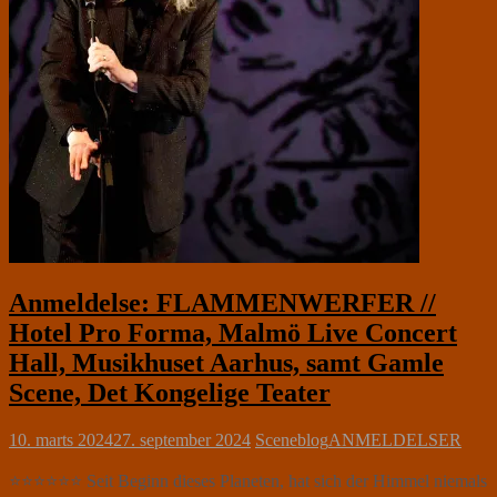
Anmeldelse: FLAMMENWERFER //
Hotel Pro Forma, Malmö Live Concert
Hall, Musikhuset Aarhus, samt Gamle
Scene, Det Kongelige Teater
10. marts 2024
27. september 2024
Sceneblog
ANMELDELSER
⭐⭐⭐⭐⭐⭐ Seit Beginn dieses Planeten, hat sich der Himmel niemals