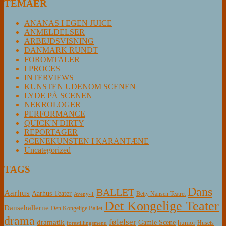
TEMAER
ANANAS I EGEN JUICE
ANMELDELSER
ARBEJDSVISNING
DANMARK RUNDT
FOROMTALER
I PROCES
INTERVIEWS
KUNSTEN UDENOM SCENEN
LYDE PÅ SCENEN
NEKROLOGER
PERFORMANCE
QUICK'N'DIRTY
REPORTAGER
SCENEKUNSTEN I KARANTÆNE
Uncategorized
TAGS
Dans
BALLET
Aarhus
Aarhus Teater
Betty Nansen Teatret
Aveny-T
Det Kongelige Teater
Dansehallerne
Den Kongelige Ballet
drama
følelser
dramatik
Gamle Scene
humor
Husets
forestillingsmenu