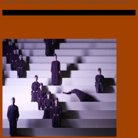
fest blev scenekunsten fejret i stor stil, da resultatet af kritikernes[…]
Læs videre …