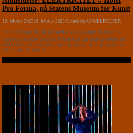
Anmeldelse: ELEKTRICITET // Hotel
Pro Forma, på Statens Museum for Kunst
18. februar 2023
18. februar 2023
Sceneblog
ANMELDELSER
⭐⭐⭐⭐⭐ Kirsten Dehlholm har ikke mistet gnisten. Hvis der var
nogen der troede at Hotel Pro Forma med den smukke dødsmesse
AMDUAT havde skrevet sin egen epilog, må de straks søge ind
mod Statens Museum[…]
Læs videre …