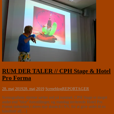
RUM DER TALER // CPH Stage & Hotel
Pro Forma
28. maj 2019
28. maj 2019
Sceneblog
REPORTAGER
Scenografiens stjerner sætter ord på rummet. CPH Stage er meget
andet end ”blot” forestillinger, og mandag inviterede Hotel Pro
Forma indendørs i deres nye domicil i NV, for at give ordet til en
håndfuld af[…]