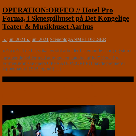
OPERATION:ORFEO // Hotel Pro
Forma, i Skuespilhuset på Det Kongelige
Teater & Musikhuset Aarhus
5. juni 2021
5. juni 2021
Sceneblog
ANMELDELSER
⭐⭐⭐⭐⭐ ”I de blå vokalers slot arbejder fiskemunde i sorg og stumt
opstigende bobler med at bygge en katedral af lyd” Hotel Pro
Formas ikoniske opera OPERATION:ORFEO havde premiere i
København i 1993, og når[…]
Læs videre …