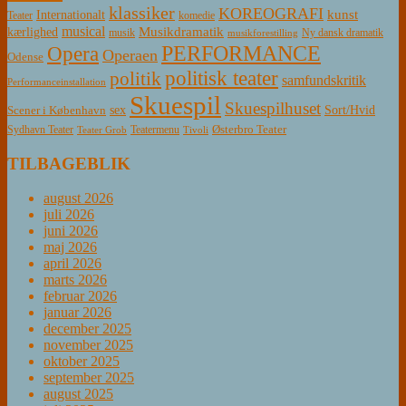
klassiker
KOREOGRAFI
kunst
Internationalt
Teater
komedie
musical
Musikdramatik
kærlighed
Ny dansk dramatik
musik
musikforestilling
PERFORMANCE
Opera
Operaen
Odense
politisk teater
politik
samfundskritik
Performanceinstallation
Skuespil
Skuespilhuset
sex
Sort/Hvid
Scener i København
Østerbro Teater
Sydhavn Teater
Teatermenu
Teater Grob
Tivoli
TILBAGEBLIK
august 2026
juli 2026
juni 2026
maj 2026
april 2026
marts 2026
februar 2026
januar 2026
december 2025
november 2025
oktober 2025
september 2025
august 2025