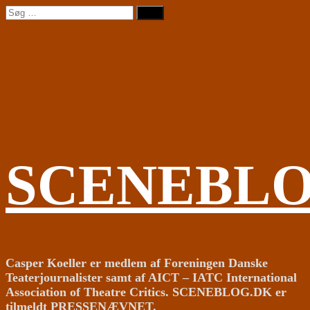
Videre
Søg
til
efter:
indhold
SCENEBL
Casper Koeller er medlem af Foreningen Danske
Teaterjournalister samt af AICT – IATC International
Association of Theatre Critics. SCENEBLOG.DK er
tilmeldt PRESSENÆVNET.