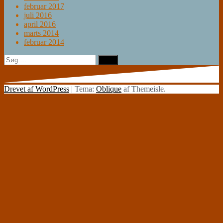
februar 2017
juli 2016
april 2016
marts 2014
februar 2014
Søg
efter:
Drevet af WordPress
|
Tema:
Oblique
af Themeisle.