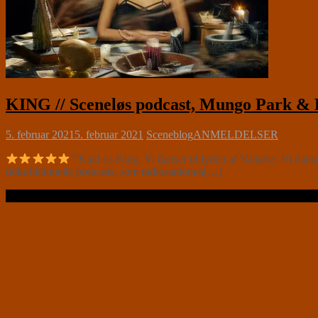
KING // Sceneløs podcast, Mungo Park &
5. februar 2021
5. februar 2021
Sceneblog
ANMELDELSER
”Kald os King. Vi danser til lyden af Vanløse. Vi dan
dokufiktionelle podcasts, som radiostationen[…]
Læs videre …