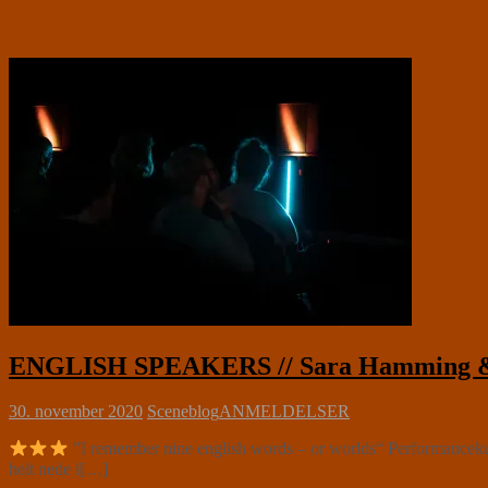
ENGLISH SPEAKERS // Sara Hamming 
30. november 2020
Sceneblog
ANMELDELSER
”I remember nine english words – or worlds“ Performancekuns
helt nede i[…]