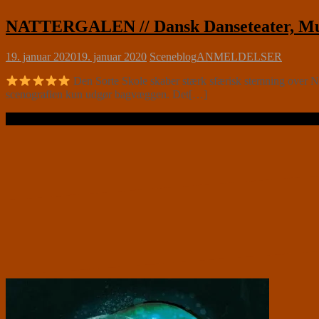
NATTERGALEN // Dansk Danseteater, Mus
19. januar 2020
19. januar 2020
Sceneblog
ANMELDELSER
Den Sorte Skole skaber stærk sfærisk stemning over N
scenografien kun udgør bagvæggen. Det[…]
Læs videre …