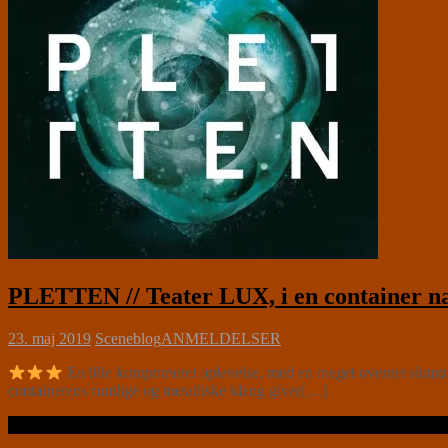
PLETTEN // Teater LUX, i en container n
23. maj 2019
Sceneblog
ANMELDELSER
En lille komprimeret oplevelse, med en meget uventet slutnin
containerens rumlige og metalliske klang giver[…]
Læs videre …