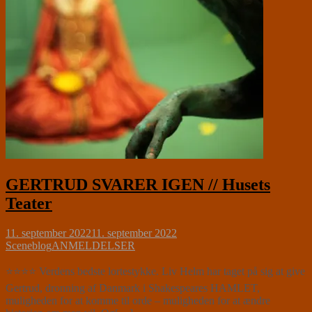
GERTRUD SVARER IGEN // Husets
Teater
11. september 2022
11. september 2022
Sceneblog
ANMELDELSER
⭐⭐⭐⭐ Verdens bedste lortestykke. Liv Helm har taget på sig at give
Gertrud, dronning af Danmark i Shakespeares HAMLET,
muligheden for at komme til orde – muligheden for at ændre