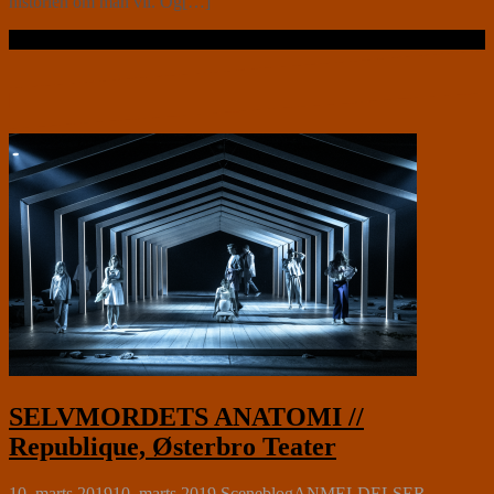
historien om man vil. Og[…]
Læs videre …
SELVMORDETS ANATOMI //
Republique, Østerbro Teater
10. marts 2019
10. marts 2019
Sceneblog
ANMELDELSER