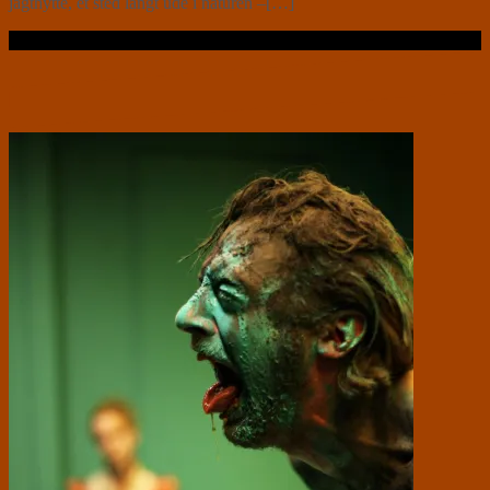
jagthytte, et sted langt ude i naturen –[…]
Læs videre …