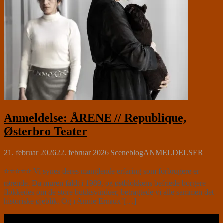
Anmeldelse: ÅRENE // Republique,
Østerbro Teater
21. februar 2026
22. februar 2026
Sceneblog
ANMELDELSER
⭐⭐⭐⭐⭐ Vi synes deres manglende erfaring som forbrugere er
rørende. Da muren faldt i 1989, og østblokkens befriede borgere
flokkedes om de store butiksvinduer, betragtede vi alle sammen det
historiske øjeblik. Og i Annie Ernaux’[…]
Læs videre …