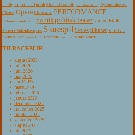
musical
Musikdramatik
kærlighed
Ny dansk dramatik
musik
musikforestilling
PERFORMANCE
Opera
Operaen
Odense
politisk teater
politik
samfundskritik
Performanceinstallation
Skuespil
Skuespilhuset
sex
Sort/Hvid
Scener i København
Østerbro Teater
Sydhavn Teater
Teatermenu
Teater Grob
Tivoli
TILBAGEBLIK
august 2026
juli 2026
juni 2026
maj 2026
april 2026
marts 2026
februar 2026
januar 2026
december 2025
november 2025
oktober 2025
september 2025
august 2025
juli 2025