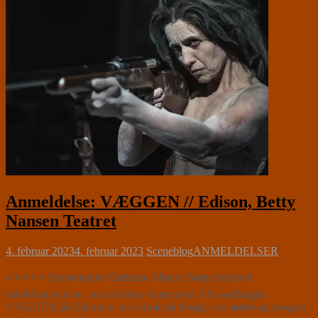
Anmeldelse: VÆGGEN // Edison, Betty
Nansen Teatret
4. februar 2023
4. februar 2023
Sceneblog
ANMELDELSER
⭐⭐⭐⭐⭐ Fænomenale Christine Albeck Børge har hele
udviklingsteorien i sin nydelige dametaske. I forestillingen
VÆGGEN på Edison er en kvinde på besøg i sin søster og svogers