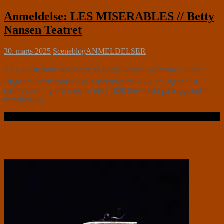
Anmeldelse: LES MISERABLES // Betty
Nansen Teatret
30. marts 2025
Sceneblog
ANMELDELSER
⭐⭐⭐⭐⭐ In your face teater på Betty Nansen overrasker. Victor
Hugos murstensroman Les Miserables fra 1862 er i sig selv et
mesterværk, og den musical der i 1980 blev skabt på baggrund af
romanen, er[…]
Læs videre …