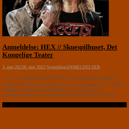
Anmeldelse: HEX // Skuespilhuset, Det
Kongelige Teater
3. maj 2023
8. maj 2023
Sceneblog
ANMELDELSER
⭐⭐⭐ Et outstanding skuespillercast. Et uhyggeligt sort kapitel i
danmarkshistorien, der skriger på at blive dramatiseret. En strålende
forfatter, en prisbelønnet instruktør, og en af de bedste
scenekunstmusikere vi har herhjemme. Og alligevel ender Det[…]
Læs videre …