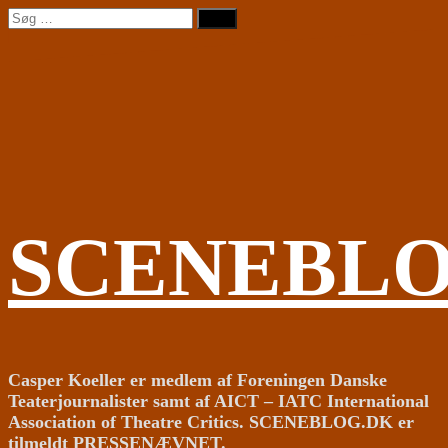
Videre
Søg
til
efter:
indhold
SCENEBL
Casper Koeller er medlem af Foreningen Danske
Teaterjournalister samt af AICT – IATC International
Association of Theatre Critics. SCENEBLOG.DK er
tilmeldt PRESSENÆVNET.