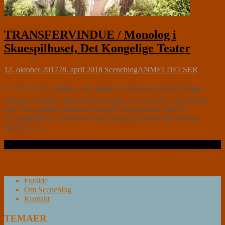
TRANSFERVINDUE / Monolog i
Skuespilhuset, Det Kongelige Teater
12. oktober 2017
28. april 2018
Sceneblog
ANMELDELSER
⭐⭐⭐⭐⭐⭐ Uafrysteligt store følelser i Christine Albeck Børges
spinkle skikkelse. Når Christine Børge er i rummet, er det hendes
rum. Den spinkle skikkelse indtager scenerummet med en
selvfølgelighed, som enhver med noget på hjertet må misunde
hende.[…]
Læs videre …
Forside
Om Sceneblog
Kontakt
TEMAER