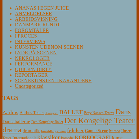
ANANAS I EGEN JUICE
ANMELDELSER
ARBEJDSVISNING
DANMARK RUNDT
FOROMTALER
I PROCES
INTERVIEWS
KUNSTEN UDENOM SCENEN
LYDE PÅ SCENEN
NEKROLOGER
PERFORMANCE
QUICK'N'DIRTY
REPORTAGER
SCENEKUNSTEN I KARANTÆNE
Uncategorized
TAGS
Dans
BALLET
Aarhus
Aarhus Teater
Betty Nansen Teatret
Aveny-T
Det Kongelige Teater
Dansehallerne
Den Kongelige Ballet
drama
følelser
dramatik
Gamle Scene
humor
Husets
forestillingsmenu
klassiker
KOREOGRAFI
kunst
Internationalt
Teater
komedie