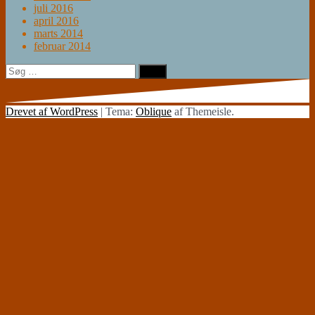
juli 2016
april 2016
marts 2014
februar 2014
Søg
efter:
Drevet af WordPress
|
Tema:
Oblique
af Themeisle.