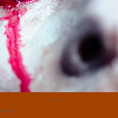
⭐⭐⭐⭐⭐
set ham
”