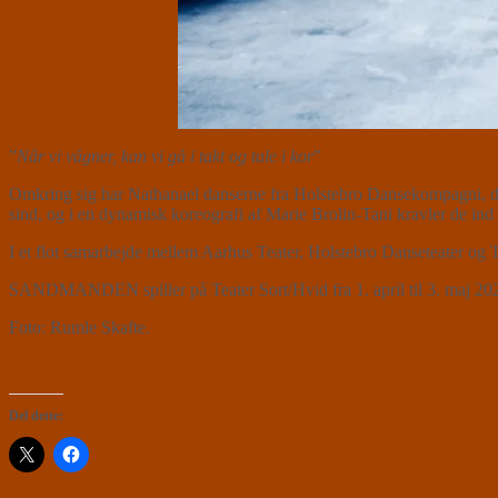
”
Når vi vågner, kan vi gå i takt og tale i kor
”
Omkring sig har Nathanael danserne fra Holstebro Dansekompagni, de
sind, og i en dynamisk koreografi af Marie Brolin-Tani kravler de ind
I et flot samarbejde mellem Aarhus Teater, Holstebro Danseteater og T
SANDMANDEN spiller på Teater Sort/Hvid fra 1. april til 3. maj 20
Foto: Rumle Skafte.
Del dette: