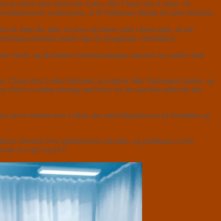
 hverken hans forlovede Clara, eller Claras bror Lothar, vil
nuftsbaserede realitetssans, at få Nathanael tilbage fra hans delirium.
e børn der ikke vil sove og kaster sand i deres øjne, så har
forbrugersamfunds mindst lige så uhyggelige virkelighed.
 Sorte Skole, og Holstebro Dansekompagnis dansere der pakker hele
en. Claras bror Lothar derimod, accepterer ikke Nathanaels tanker, og
en. Det er Lothars mening med livet, for du skal blot udlevere lidt
k nerve hendes bror Lothar, der med klippefast tro på fremtiden og
ind er arenaen hvor gladiatorerne kæmper, og publikum er den
vad vi er på vej ud i?