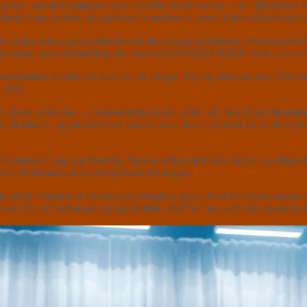
nen, og med opspilede øjne fortæller hvad han ser – en virkelighed som
rstå hans verden, så prøver de to søskende, med al deres tillærte og for
ndnu ældre godnathistorie om den stygge sandmand, der kommer efter d
 i en gyser af en forestilling, der placerer SANDMANDEN midt i vores 
dnathistorien du ikke vil høre før du lægger dig, og med musik af Den
i 2022.
 et åbent menneske – i modsætning til alle andre, der blot følger strømm
 se alt klarere, og dermed vide præcist hvor du er, og hvor du er på vej h
forelskede Clara, og Frederik Mansø spiller med både humor og dramatis
m at Nathanael ser syner og burde indlægges.
 spiller Nathanael i denne psykologiske gyser, hvor hovedpersonens s
es. For er Nathanael syg og delirisk, eller har han som den eneste set h