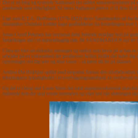
Det er en bleg og rystende Nathanael der sidder sammenkrummet på sce
anerkende som virkelighed. Så mens Nathanael prøver at få dem til at fo
Lige som E.T.A. Hoffmann (1776-1822) skrev Sandmanden ud fra den e
dramatiker Christian Lollike taget godbidderne fra fortællingen over
Jonas Corell Petersen har iscenesat dette bidende nutidige bud på go
fortællingen ind i et mareridtsagtig slør, får SANDMANDEN nyt liv 
Clara ser blot sin elskedes meninger og tanker som bevis på at han er
arbejder på en virksomhed der producerer briller, briller der lader dig
oplysninger om dig selv og dine vaner – så kører dit liv på skinner.
Andrea Øst Birkkjær spiller med empatisk finesse den uforbeholdent 
teknologiens lyksaligheder i et overvågningssamfund, er overbevist o
Og det er
rising star
Lasse Steen der med angstprovokerende præcision
måbende hob der skal vende tommelen op eller ned når slutningen skriv