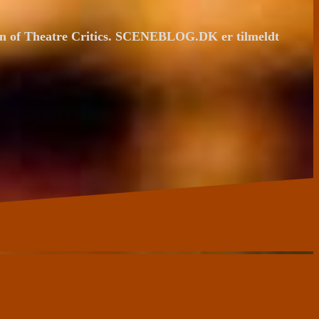
ion of Theatre Critics. SCENEBLOG.DK er tilmeldt