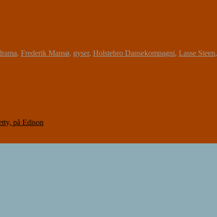
drama
,
Frederik Mansø
,
gyser
,
Holstebro Dansekompagni
,
Lasse Steen
ty, på Edison