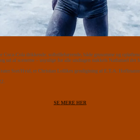
 Coca-Cola drikkende, solbrillebærende, både grusomme og opløftende v
 og ud af scenerne – usynlige for alle undtagen stakkels Nathanael der f
eater Sort/Hvid, er Christian Lollikes gendigtning af E.T.A. Hoffmanns
22.
SE MERE HER