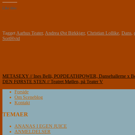
Like this:
Tagget
Aarhus Teater
,
Andrea Øst Birkkjær
,
Christian Lollike
,
Dans
,
SortHvid
Indlægsnavigation
METASEXY // Ines Belli, POPDEATHPOWER, Dansehallerne x Bet
DEN FØRSTE STEN // Teatret Møllen, på Teater V
Forside
Om Sceneblog
Kontakt
TEMAER
ANANAS I EGEN JUICE
ANMELDELSER