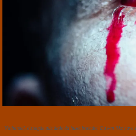
”
Nathanael, du sagde alle døde da huset brændte. Du kan ikke have 