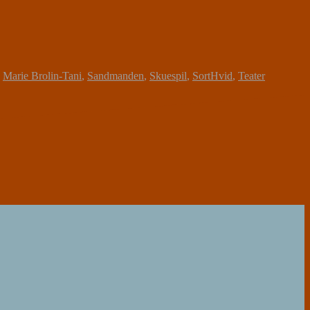
,
Marie Brolin-Tani
,
Sandmanden
,
Skuespil
,
SortHvid
,
Teater