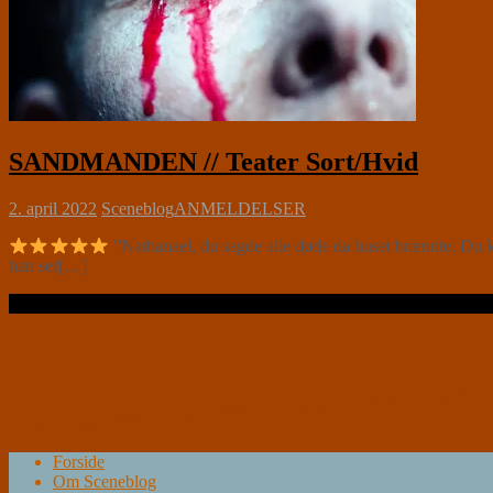
SANDMANDEN // Teater Sort/Hvid
2. april 2022
Sceneblog
ANMELDELSER
”Nathanael, du sagde alle døde da huset brændte. Du 
han ser[…]
Læs videre …
Forside
Om Sceneblog