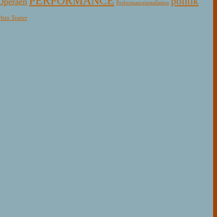
PERFORMANCE
politik
Operaen
Performanceinstallation
rbro Teater