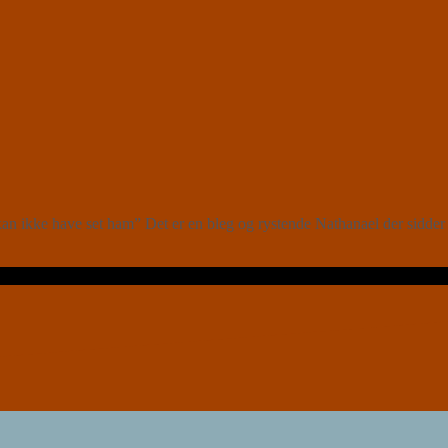
kan ikke have set ham” Det er en bleg og rystende Nathanael der sidd