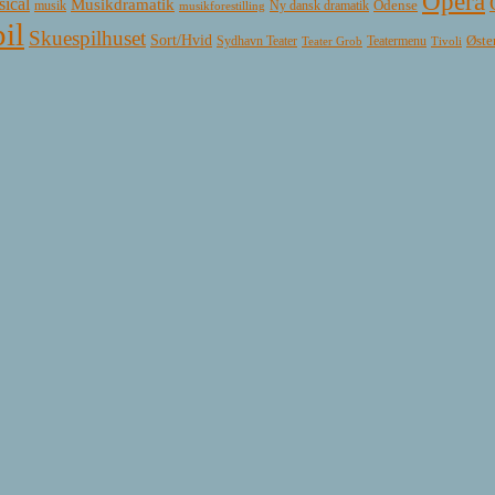
Opera
ical
Musikdramatik
Ny dansk dramatik
Odense
musik
musikforestilling
il
Skuespilhuset
Sort/Hvid
Øste
Sydhavn Teater
Teatermenu
Teater Grob
Tivoli