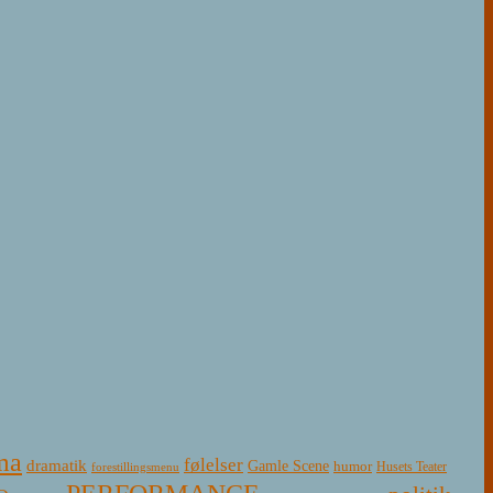
ma
følelser
dramatik
Gamle Scene
humor
Husets Teater
forestillingsmenu