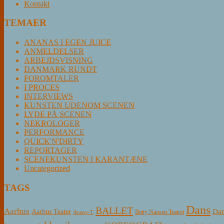
Kontakt
TEMAER
ANANAS I EGEN JUICE
ANMELDELSER
ARBEJDSVISNING
DANMARK RUNDT
FOROMTALER
I PROCES
INTERVIEWS
KUNSTEN UDENOM SCENEN
LYDE PÅ SCENEN
NEKROLOGER
PERFORMANCE
QUICK'N'DIRTY
REPORTAGER
SCENEKUNSTEN I KARANTÆNE
Uncategorized
TAGS
Dans
BALLET
Aarhus
Aarhus Teater
Dan
Betty Nansen Teatret
Aveny-T