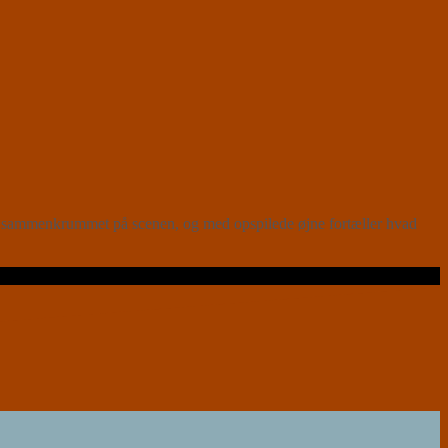
er sammenkrummet på scenen, og med opspilede øjne fortæller hvad