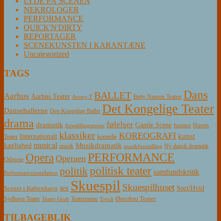
LYDE PÅ SCENEN
NEKROLOGER
PERFORMANCE
QUICK'N'DIRTY
REPORTAGER
SCENEKUNSTEN I KARANTÆNE
Uncategorized
TAGS
Dans
BALLET
Aarhus
Aarhus Teater
Betty Nansen Teatret
Aveny-T
Det Kongelige Teater
Dansehallerne
Den Kongelige Ballet
drama
følelser
dramatik
Gamle Scene
humor
Husets
forestillingsmenu
klassiker
KOREOGRAFI
kunst
Internationalt
Teater
komedie
musical
Musikdramatik
kærlighed
Ny dansk dramatik
musik
musikforestilling
PERFORMANCE
Opera
Operaen
Odense
politisk teater
politik
samfundskritik
Performanceinstallation
Skuespil
Skuespilhuset
sex
Sort/Hvid
Scener i København
Østerbro Teater
Sydhavn Teater
Teatermenu
Teater Grob
Tivoli
TILBAGEBLIK