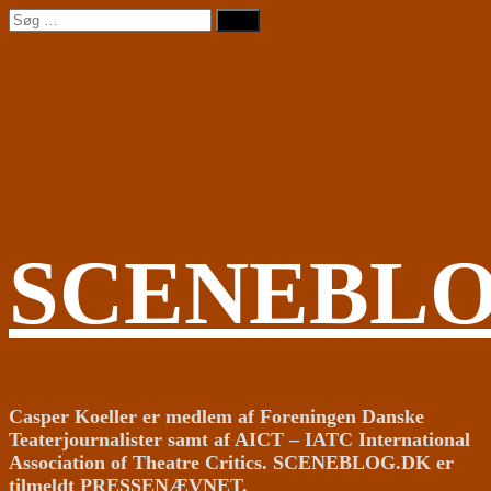
Videre
Søg
til
efter:
indhold
SCENEBL
Casper Koeller er medlem af Foreningen Danske
Teaterjournalister samt af AICT – IATC International
Association of Theatre Critics. SCENEBLOG.DK er
tilmeldt PRESSENÆVNET.