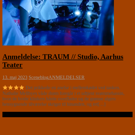
Anmeldelse: TRAUM // Studio, Aarhus
Teater
13. maj 2023
Sceneblog
ANMELDELSER
Det prikkede en anelse i mellemkødet ved tanken.
Nathalie Mellbyes våde drøm foregår i et udtjent svømmebassin,
hvor de hvide klinkers hårde overflader og de grønne algers
hensygnende tilværelse skriger til hinanden, og ret[…]
Læs videre …