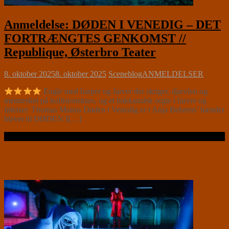
Anmeldelse: DØDEN I VENEDIG – DET
FORTRÆNGTES GENKOMST //
Republique, Østerbro Teater
8. oktober 2025
8. oktober 2025
Sceneblog
ANMELDELSER
Engle med harper og farver der skriger, djævlen og
mennesket på kollisionskurs, og et bakkanalsk orgie i farver og
følelser. Thomas Manns Døden i Venedig er i Anja Behrens’ hænder
blevet til DØDEN I[…]
Læs videre …