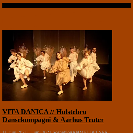
Læs videre …
VITA DANICA // Holstebro
Dansekompagni & Aarhus Teater
11. juni 2021
11. juni 2021
Sceneblog
ANMELDELSER