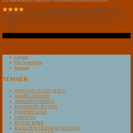
”Der er et yndigt land” Pernille Rosendahl er en stor
sanger, men en lille brik i den store fortælling, når dansk sang og
kultur skal iscenesættes. Det er dog den tidligere Swan Lee
forsanger[…]
Læs videre …
Forside
Om Sceneblog
Kontakt
TEMAER
ANANAS I EGEN JUICE
ANMELDELSER
ARBEJDSVISNING
DANMARK RUNDT
FOROMTALER
I PROCES
INTERVIEWS
KUNSTEN UDENOM SCENEN