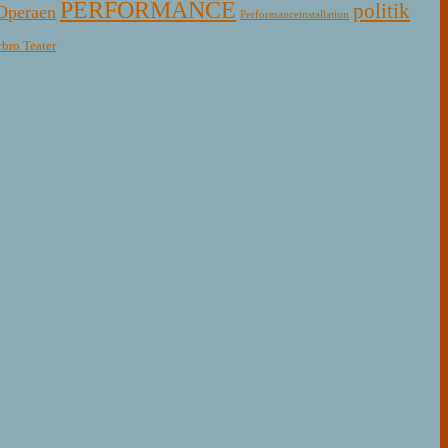
PERFORMANCE
politik
Operaen
Performanceinstallation
rbro Teater