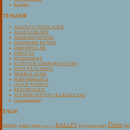
Kontakt
TEMAER
ANANAS I EGEN JUICE
ANMELDELSER
ARBEJDSVISNING
DANMARK RUNDT
FOROMTALER
I PROCES
INTERVIEWS
KUNSTEN UDENOM SCENEN
LYDE PÅ SCENEN
NEKROLOGER
PERFORMANCE
QUICK'N'DIRTY
REPORTAGER
SCENEKUNSTEN I KARANTÆNE
Uncategorized
TAGS
Dans
BALLET
Aarhus
Aarhus Teater
Dan
Betty Nansen Teatret
Aveny-T