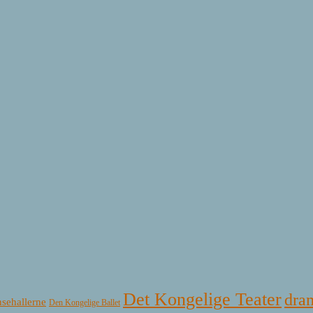
Det Kongelige Teater
dra
sehallerne
Den Kongelige Ballet