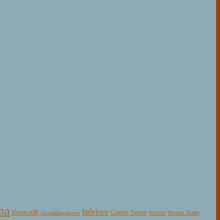
ma
følelser
dramatik
Gamle Scene
humor
Husets Teater
forestillingsmenu