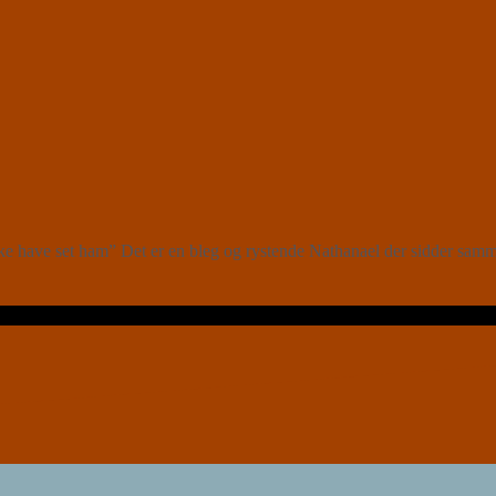
e have set ham” Det er en bleg og rystende Nathanael der sidder sam