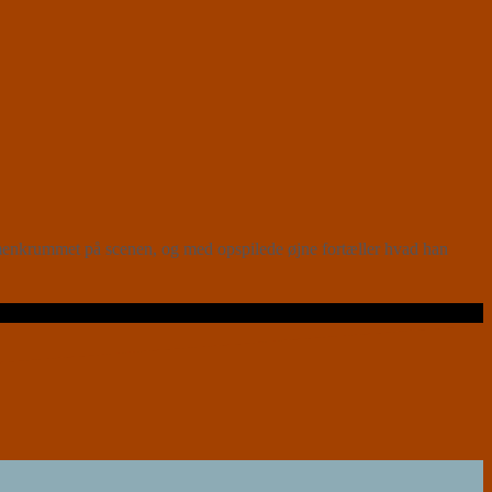
menkrummet på scenen, og med opspilede øjne fortæller hvad han