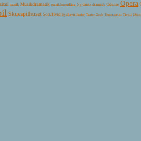
Opera
ical
Musikdramatik
Ny dansk dramatik
Odense
musik
musikforestilling
il
Skuespilhuset
Sort/Hvid
Øste
Sydhavn Teater
Teatermenu
Teater Grob
Tivoli