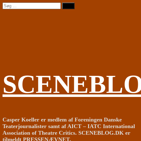
Videre
Søg
til
efter:
indhold
SCENEBL
Casper Koeller er medlem af Foreningen Danske
Teaterjournalister samt af AICT – IATC International
Association of Theatre Critics. SCENEBLOG.DK er
tilmeldt PRESSENÆVNET.