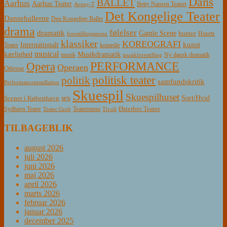
Dans
BALLET
Aarhus
Aarhus Teater
Betty Nansen Teatret
Aveny-T
Det Kongelige Teater
Dansehallerne
Den Kongelige Ballet
drama
følelser
dramatik
Gamle Scene
humor
Husets
forestillingsmenu
klassiker
KOREOGRAFI
kunst
Internationalt
Teater
komedie
musical
Musikdramatik
kærlighed
Ny dansk dramatik
musik
musikforestilling
PERFORMANCE
Opera
Operaen
Odense
politisk teater
politik
samfundskritik
Performanceinstallation
Skuespil
Skuespilhuset
sex
Sort/Hvid
Scener i København
Østerbro Teater
Sydhavn Teater
Teatermenu
Teater Grob
Tivoli
TILBAGEBLIK
august 2026
juli 2026
juni 2026
maj 2026
april 2026
marts 2026
februar 2026
januar 2026
december 2025