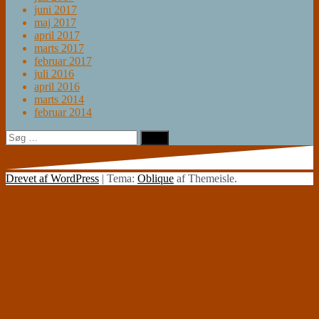
juni 2017
maj 2017
april 2017
marts 2017
februar 2017
juli 2016
april 2016
marts 2014
februar 2014
Søg
efter:
Drevet af WordPress
|
Tema:
Oblique
af Themeisle.