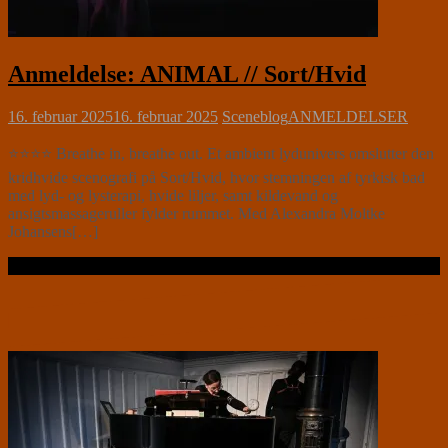
Anmeldelse: ANIMAL // Sort/Hvid
16. februar 2025
16. februar 2025
Sceneblog
ANMELDELSER
⭐⭐⭐⭐ Breathe in, breathe out. Et ambient lydunivers omslutter den
kridhvide scenografi på Sort/Hvid, hvor stemningen af tyrkisk bad
med lyd- og lysterapi, hvide liljer, samt kildevand og
ansigtsmassageruller fylder rummet. Med Alexandra Moltke
Johansens[…]
Læs videre …