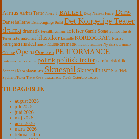
Dans
BALLET
Aarhus
Aarhus Teater
Betty Nansen Teatret
Aveny-T
Det Kongelige Teater
Dansehallerne
Den Kongelige Ballet
drama
følelser
dramatik
Gamle Scene
humor
Husets
forestillingsmenu
klassiker
KOREOGRAFI
kunst
Internationalt
Teater
komedie
musical
Musikdramatik
kærlighed
Ny dansk dramatik
musik
musikforestilling
PERFORMANCE
Opera
Operaen
Odense
politisk teater
politik
samfundskritik
Performanceinstallation
Skuespil
Skuespilhuset
sex
Sort/Hvid
Scener i København
Østerbro Teater
Sydhavn Teater
Teatermenu
Teater Grob
Tivoli
TILBAGEBLIK
august 2026
juli 2026
juni 2026
maj 2026
april 2026
marts 2026
februar 2026