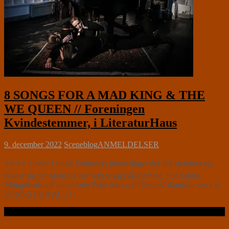
8 SONGS FOR A MAD KING & THE
WE QUEEN // Foreningen
Kvindestemmer, i LiteraturHaus
9. december 2022
Sceneblog
ANMELDELSER
⭐⭐⭐⭐ Under Louise Schrøders piano ligger der fire stemmer og
holder sig for ørerne. Eller rettere sagt én stemme. For Selma
Mongelards idé om at lade Peter Maxwell Davies’ ikoniske værk 8
SONGS FOR A[…]
Læs videre …