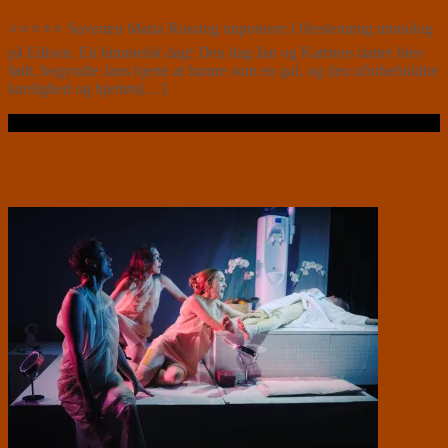
⭐⭐⭐⭐⭐ Suveræn Maria Rossing imponerer i flerstemmig monolog
på Edison. En himmelsk dag! Den dag Jan og Katrines datter blev
født, begyndte Jans hjerte at hamre som en gal, og den uforbeholdne
kærlighed og hjertets[…]
Læs videre …