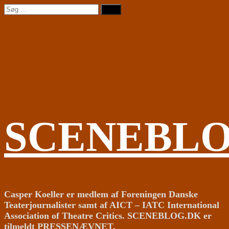
Videre
Søg
til
efter:
indhold
SCENEBL
Casper Koeller er medlem af Foreningen Danske
Teaterjournalister samt af AICT – IATC International
Association of Theatre Critics. SCENEBLOG.DK er
tilmeldt PRESSENÆVNET.