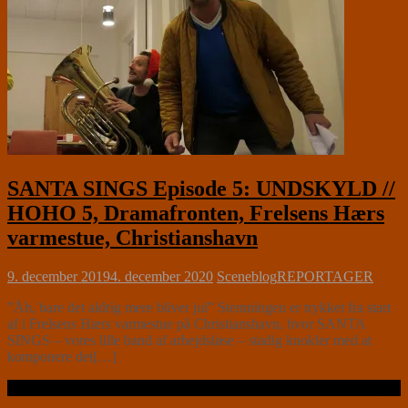
SANTA SINGS Episode 5: UNDSKYLD //
HOHO 5, Dramafronten, Frelsens Hærs
varmestue, Christianshavn
9. december 2019
4. december 2020
Sceneblog
REPORTAGER
”Åh, bare det aldrig mere bliver jul” Stemningen er trykket fra start
af i Frelsens Hærs varmestue på Christianshavn, hvor SANTA
SINGS – vores lille band af arbejdsløse – stadig knokler med at
komponere det[…]
Læs videre …