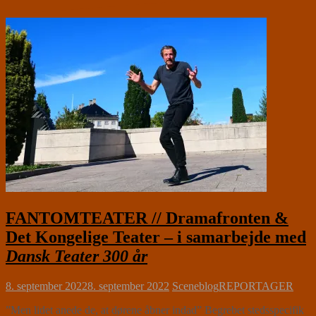
FANTOMTEATER // Dramafronten &
Det Kongelige Teater – i samarbejde med
Dansk Teater 300 år
8. september 2022
8. september 2022
Sceneblog
REPORTAGER
”Men lidet anede de, at dørene åbner indad” Begrebet stedsspecifik