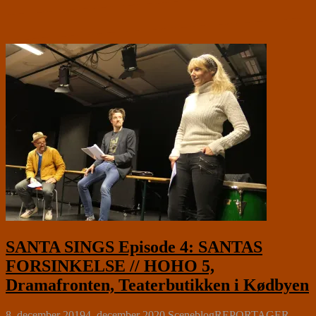
SANTA SINGS Episode 4: SANTAS
FORSINKELSE // HOHO 5,
Dramafronten, Teaterbutikken i Kødbyen
8. december 2019
4. december 2020
Sceneblog
REPORTAGER