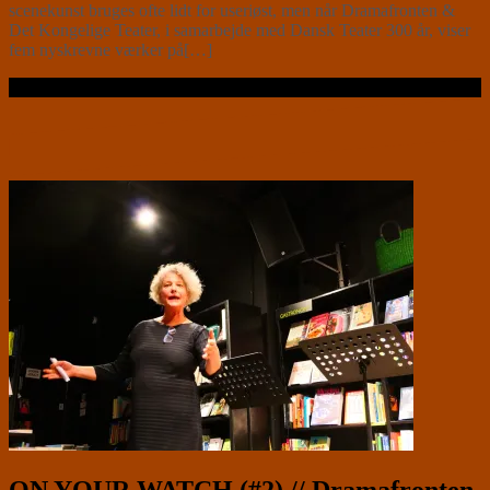
scenekunst bruges ofte lidt for useriøst, men når Dramafronten &
Det Kongelige Teater, i samarbejde med Dansk Teater 300 år, viser
fem nyskrevne værker på[…]
Læs videre …