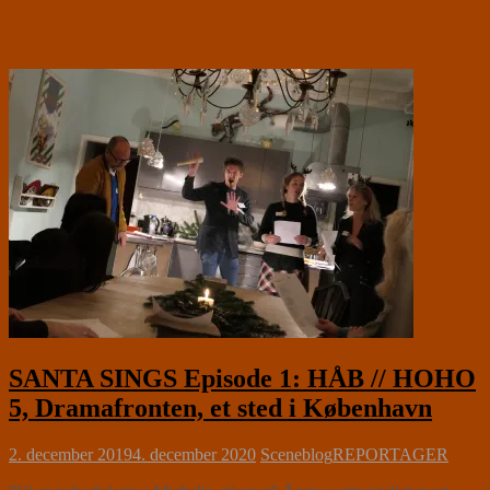
SANTA SINGS Episode 1: HÅB // HOHO
5, Dramafronten, et sted i København
2. december 2019
4. december 2020
Sceneblog
REPORTAGER