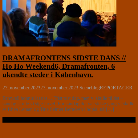
DRAMAFRONTENS SIDSTE DANS //
Ho Ho Weekend6, Dramafronten, 6
ukendte steder i København.
27. november 2023
27. november 2023
Sceneblog
REPORTAGER
Farewell bonnie lassies… Trist trist dag, men vi skulle til det –
søndag skulle vi sige farvel. For søndag det var sidste gang vi skulle
se Rhea Leman og Tine Selmer Bertelsen i hopla, når[…]
Læs videre …