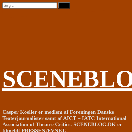
Videre
Søg
til
efter:
indhold
SCENEBL
Casper Koeller er medlem af Foreningen Danske
Teaterjournalister samt af AICT – IATC International
Association of Theatre Critics. SCENEBLOG.DK er
tilmeldt PRESSENÆVNET.