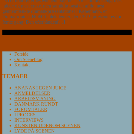
”Vi er nobody’ernes Michelin-stjerner” Årets uomtvisteligt mest
julede og mest crazy, men samtidig også en af de mest
gennemtænkte dramatikpræsentationer i København, er
Dramafrontens HOHO julekalender, der i 2019 præsenteres for
femte gang. Den efterhånden[…]
Læs videre …
Forside
Om Sceneblog
Kontakt
TEMAER
ANANAS I EGEN JUICE
ANMELDELSER
ARBEJDSVISNING
DANMARK RUNDT
FOROMTALER
I PROCES
INTERVIEWS
KUNSTEN UDENOM SCENEN
LYDE PÅ SCENEN