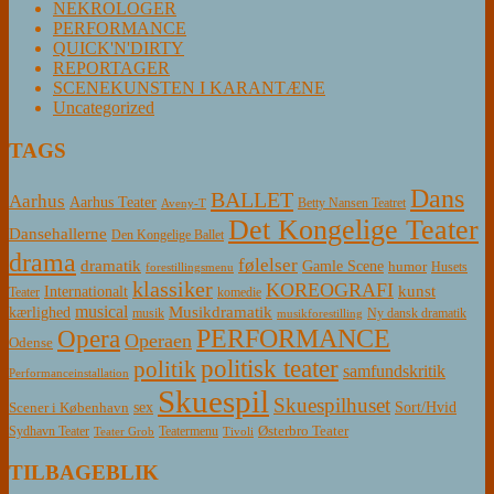
NEKROLOGER
PERFORMANCE
QUICK'N'DIRTY
REPORTAGER
SCENEKUNSTEN I KARANTÆNE
Uncategorized
TAGS
Dans
BALLET
Aarhus
Aarhus Teater
Betty Nansen Teatret
Aveny-T
Det Kongelige Teater
Dansehallerne
Den Kongelige Ballet
drama
følelser
dramatik
Gamle Scene
humor
Husets
forestillingsmenu
klassiker
KOREOGRAFI
kunst
Internationalt
Teater
komedie
musical
Musikdramatik
kærlighed
Ny dansk dramatik
musik
musikforestilling
PERFORMANCE
Opera
Operaen
Odense
politisk teater
politik
samfundskritik
Performanceinstallation
Skuespil
Skuespilhuset
sex
Sort/Hvid
Scener i København
Østerbro Teater
Sydhavn Teater
Teatermenu
Teater Grob
Tivoli
TILBAGEBLIK