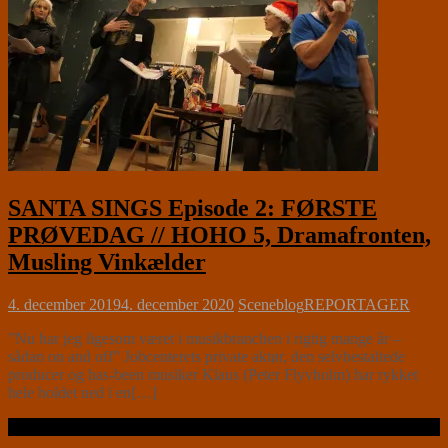
SANTA SINGS Episode 2: FØRSTE
PRØVEDAG // HOHO 5, Dramafronten,
Musling Vinkælder
4. december 2019
4. december 2020
Sceneblog
REPORTAGER
”Nu har jeg ligesom været i musikbranchen i rigtig mange år –
sådan on and off” Jobcenterets private aktør, den selvbestaltede
producer og has-been musiker Klaus (Peter Flyvholm) har rykket
hele holdet ned i en[…]
Læs videre …