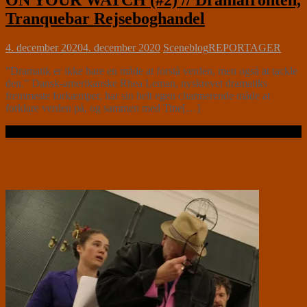
ON YOUR WATCH (#2) // Dramafronten,
Tranquebar Rejseboghandel
4. december 2020
4. december 2020
Sceneblog
REPORTAGER
”Dramatik er ikke bare en måde at forstå verden, men også at tackle
den.” Dansk-amerikanske Rhea Leman, nyskrevet dramatiks
fremmeste forkæmper, har sin helt egen charmerende måde at
forklare verden på, og sammen med Tine[…]
Læs videre …