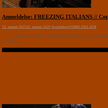
Anmeldelse: FREEZING ITALIANS // Copen
22. august 2025
22. august 2025
Sceneblog
ANMELDELSER
⭐⭐⭐⭐⭐ Grumme kærlighed. Kunne du vel opfinde en mere barbarisk elle
en fryd,[…]
Læs videre …