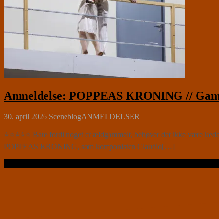
Anmeldelse: POPPEAS KRONING // Gamle 
30. april 2026
Sceneblog
ANMELDELSER
⭐⭐⭐⭐⭐ Bare fordi noget er ældgammelt, behøver det ikke være kedeligt
POPPEAS KRONING, som komponisten Claudio[…]
Læs videre …