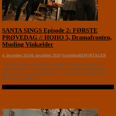
SANTA SINGS Episode 2: FØRSTE
PRØVEDAG // HOHO 5, Dramafronten,
Musling Vinkælder
4. december 2019
4. december 2020
Sceneblog
REPORTAGER
”Nu har jeg ligesom været i musikbranchen i rigtig mange år –
sådan on and off” Jobcenterets private aktør, den selvbestaltede
producer og has-been musiker Klaus (Peter Flyvholm) har rykket
hele holdet ned i en[…]
Læs videre …