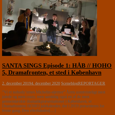
SANTA SINGS Episode 1: HÅB // HOHO
5, Dramafronten, et sted i København
2. december 2019
4. december 2020
Sceneblog
REPORTAGER
”Vi er nobody’ernes Michelin-stjerner” Årets uomtvisteligt mest
julede og mest crazy, men samtidig også en af de mest
gennemtænkte dramatikpræsentationer i København, er
Dramafrontens HOHO julekalender, der i 2019 præsenteres for
femte gang. Den efterhånden[…]