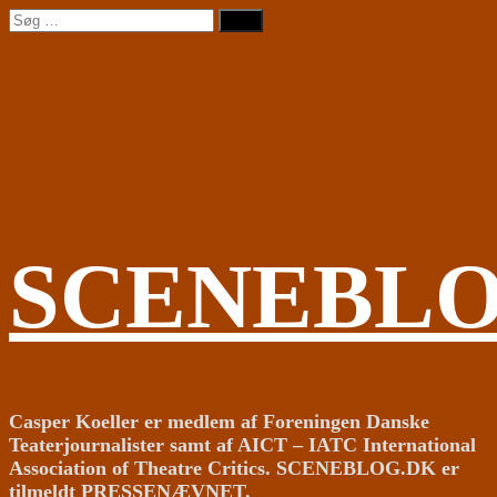
Videre
Søg
til
efter:
indhold
SCENEBL
Casper Koeller er medlem af Foreningen Danske
Teaterjournalister samt af AICT – IATC International
Association of Theatre Critics. SCENEBLOG.DK er
tilmeldt PRESSENÆVNET.