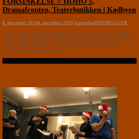
FORSINKELSE // HOHO 5,
Dramafronten, Teaterbutikken i Kødbyen
8. december 2019
4. december 2020
Sceneblog
REPORTAGER
”Jeg har løftet jer ud af fortabelsen” I Dramafrontens Julekalender-
musical Santa Sings, med historien om de fire arbejdsløse der i et
fælles Jobcenterprojekt er blevet tvunget med i et band for at
beholde deres understøttelse,[…]
Læs videre …