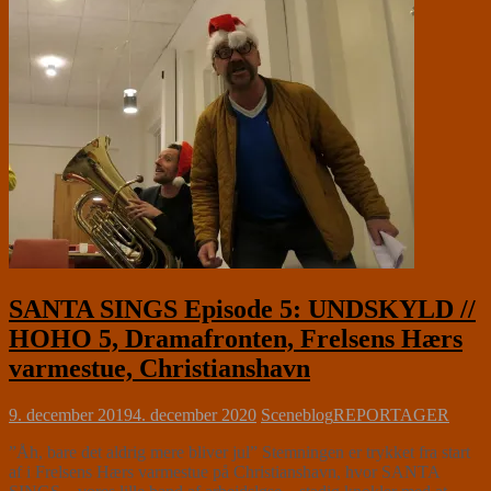
SANTA SINGS Episode 5: UNDSKYLD //
HOHO 5, Dramafronten, Frelsens Hærs
varmestue, Christianshavn
9. december 2019
4. december 2020
Sceneblog
REPORTAGER
”Åh, bare det aldrig mere bliver jul” Stemningen er trykket fra start
af i Frelsens Hærs varmestue på Christianshavn, hvor SANTA