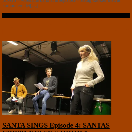
SINGS – vores lille band af arbejdsløse – stadig knokler med at
komponere det[…]
Læs videre …
SANTA SINGS Episode 4: SANTAS