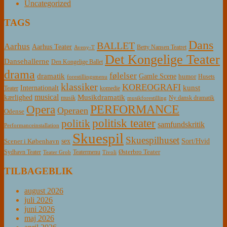
Uncategorized
TAGS
Dans
BALLET
Aarhus
Aarhus Teater
Betty Nansen Teatret
Aveny-T
Det Kongelige Teater
Dansehallerne
Den Kongelige Ballet
drama
følelser
dramatik
Gamle Scene
humor
Husets
forestillingsmenu
klassiker
KOREOGRAFI
kunst
Internationalt
Teater
komedie
musical
Musikdramatik
kærlighed
Ny dansk dramatik
musik
musikforestilling
PERFORMANCE
Opera
Operaen
Odense
politisk teater
politik
samfundskritik
Performanceinstallation
Skuespil
Skuespilhuset
sex
Sort/Hvid
Scener i København
Østerbro Teater
Sydhavn Teater
Teatermenu
Teater Grob
Tivoli
TILBAGEBLIK
august 2026
juli 2026
juni 2026
maj 2026