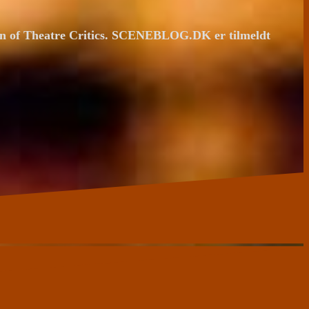
ion of Theatre Critics. SCENEBLOG.DK er tilmeldt