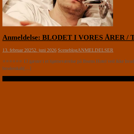
Anmeldelse: BLODET I VORES ÅRER / Tri
13. februar 2025
2. juni 2026
Sceneblog
ANMELDELSER
⭐⭐⭐⭐⭐⭐ 13 gæster i et hjørneværelse på Ibsens Hotel ved ikke hv
broderskab[…]
Læs videre …