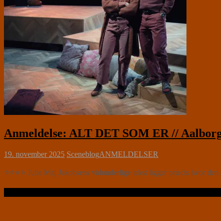
Anmeldelse: ALT DET SOM ER // Aalborg
19. november 2025
Sceneblog
ANMELDELSER
⭐⭐⭐⭐ Julie Maj Jakobsens vidunderlige tekst ligger præcis hvor de
Læs videre …